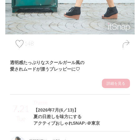
148
透明感たっぷりなスクールガール風の
愛されムードが漂うプレッピーに♡
詳細を見る
Theme
7.21
【2026年7月(6／13)】
夏の日差しを味方にする
Tue
アクティブおしゃれSNAP♪＠東京