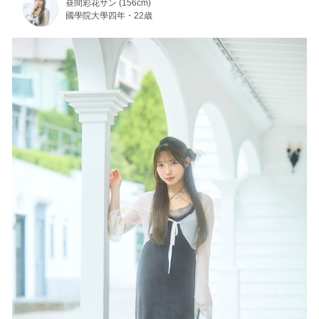
昼間彩花サン (156cm)
國學院大學四年・22歳