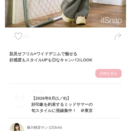
66
肌見せフリル×ワイドデニムで魅せる
好感度もスタイルUPも◎なキャンパスLOOK
詳細を見る
Theme
8.4
【2026年8月(1／8)】
好印象を約束するミッドサマーの
Tue
旬スタイルに視線集中！ ＠東京
篠川桃音サン (153cm)