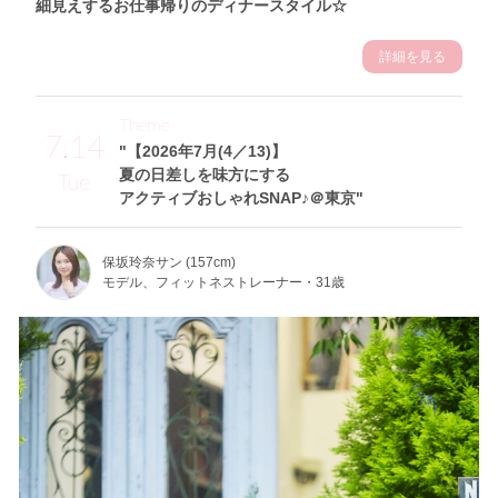
細見えするお仕事帰りのディナースタイル☆
詳細を見る
Theme
7.14
"【2026年7月(4／13)】
夏の日差しを味方にする
Tue
アクティブおしゃれSNAP♪＠東京"
保坂玲奈サン (157cm)
モデル、フィットネストレーナー・31歳