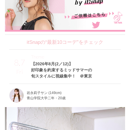
itSnapの“最新10コーデ”をチェック
Theme
8.7
【2026年8月(2／12)】
好印象を約束するミッドサマーの
Fri
旬スタイルに視線集中！ ＠東京
岩永莉子サン (149cm)
青山学院大学二年・20歳