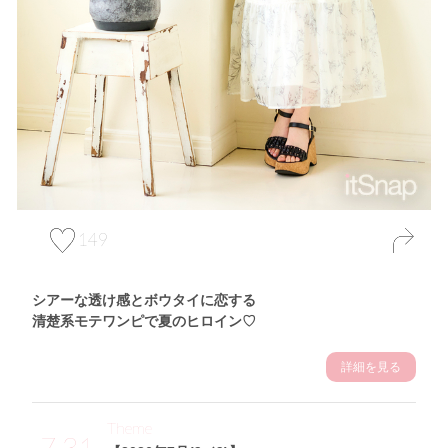
149
シアーな透け感とボウタイに恋する
清楚系モテワンピで夏のヒロイン♡
詳細を見る
Theme
7.31