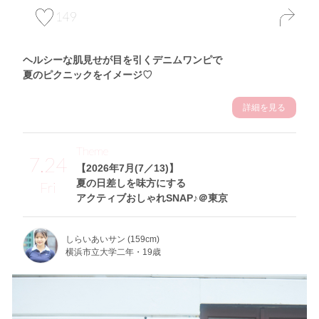
149
ヘルシーな肌見せが目を引くデニムワンピで
夏のピクニックをイメージ♡
詳細を見る
Theme
7.24
【2026年7月(7／13)】
夏の日差しを味方にする
Fri
アクティブおしゃれSNAP♪＠東京
しらいあいサン (159cm)
横浜市立大学二年・19歳