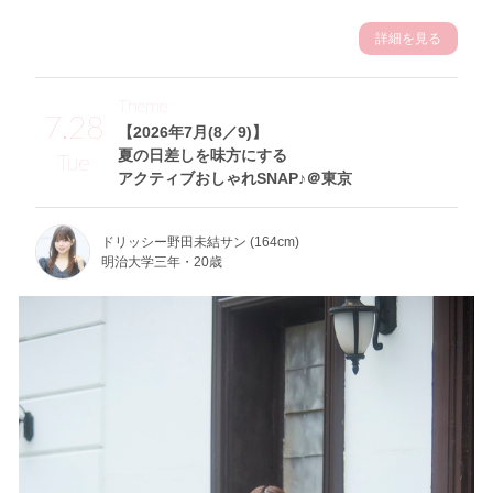
詳細を見る
Theme
7.28
【2026年7月(8／9)】
夏の日差しを味方にする
Tue
アクティブおしゃれSNAP♪＠東京
ドリッシー野田未結サン (164cm)
明治大学三年・20歳