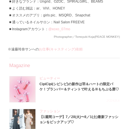
好きなブランド：Ungrid、OZOC、SPIRALGIRL、BEAMS
よく読む雑誌：ar、ViVi、HONEY
オススメのアプリ：girls pic、MSQRD、Snapchat
通っているネイルサロン：Nail Salon FREEVE
Instagramアカウント：
@xoxo_07mo
Photographer／Tomoyuki Koja(PEACE MONKEY)
※遠藤玲奈サンへの
お仕事(キャスティング)依頼
Magazine
ビューティー
CipiCipi(シピシピ)の新作は羽＆ハートの限定パ
ケ！プランパー＆ティントで叶える※もちぷる唇♡
2026.8.6
ファッション
【1週間コーデ】7／28(火)〜8／1(土)最新ファッシ
ョンをピックアップ♡