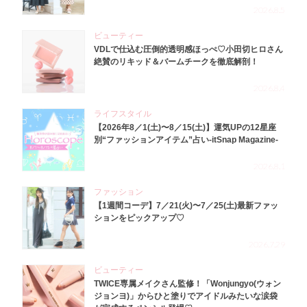
2026.8.5
ビューティー
VDLで仕込む圧倒的透明感ほっぺ♡小田切ヒロさん
絶賛のリキッド＆バームチークを徹底解剖！
2026.8.4
ライフスタイル
【2026年8／1(土)〜8／15(土)】運気UPの12星座
別“ファッションアイテム”占い-itSnap Magazine-
2026.8.1
ファッション
【1週間コーデ】7／21(火)〜7／25(土)最新ファッ
ションをピックアップ♡
2026.7.29
ビューティー
TWICE専属メイクさん監修！「Wonjungyo(ウォン
ジョンヨ)」からひと塗りでアイドルみたいな涙袋