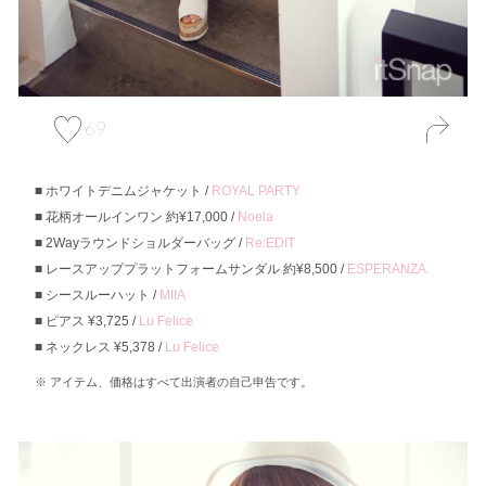
69
ホワイトデニムジャケット /
ROYAL PARTY
花柄オールインワン 約¥17,000 /
Noela
2Wayラウンドショルダーバッグ /
Re:EDIT
レースアッププラットフォームサンダル 約¥8,500 /
ESPERANZA
シースルーハット /
MIIA
ピアス ¥3,725 /
Lu Felice
ネックレス ¥5,378 /
Lu Felice
アイテム、価格はすべて出演者の自己申告です。