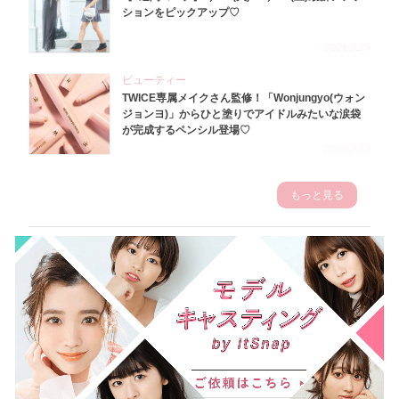
ションをピックアップ♡
2026.7.29
ビューティー
TWICE専属メイクさん監修！「Wonjungyo(ウォン
ジョンヨ)」からひと塗りでアイドルみたいな涙袋
が完成するペンシル登場♡
2023.3.23
もっと見る