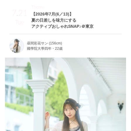
Theme
7.21
【2026年7月(6／13)】
夏の日差しを味方にする
Tue
アクティブおしゃれSNAP♪＠東京
昼間彩花サン (156cm)
國學院大學四年・22歳