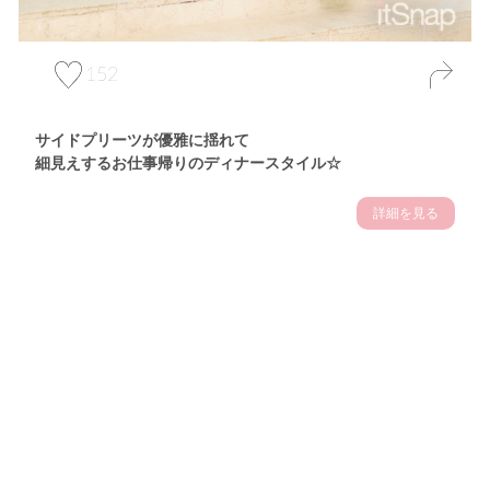
152
サイドプリーツが優雅に揺れて
細見えするお仕事帰りのディナースタイル☆
詳細を見る
Theme
7.14
"【2026年7月(4／13)】
夏の日差しを味方にする
Tue
アクティブおしゃれSNAP♪＠東京"
保坂玲奈サン (157cm)
モデル、フィットネストレーナー・31歳