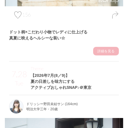
156
ドット柄×こだわり小物でレディに仕上げる
真夏に映えるヘルシーな装い☆
詳細を見る
Theme
7.28
【2026年7月(8／9)】
夏の日差しを味方にする
Tue
アクティブおしゃれSNAP♪＠東京
ドリッシー野田未結サン (164cm)
明治大学三年・20歳