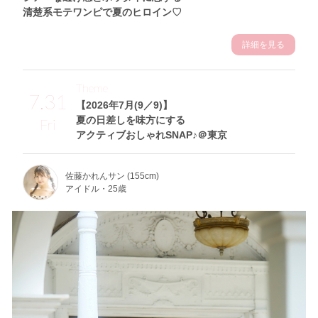
清楚系モテワンピで夏のヒロイン♡
詳細を見る
Theme
7.31
【2026年7月(9／9)】
夏の日差しを味方にする
Fri
アクティブおしゃれSNAP♪＠東京
佐藤かれんサン (155cm)
アイドル・25歳