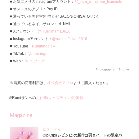
お気に入りのInstagramアカウント：
@_ram_e
、
@mai_tsujimoto
オススメのアプリ：Pay ID
通っている美容室(担当): Rr SALON(CHISATOサン)
通っているネイルサロン：eL NAIL
Xアカウント：
@RUMImama0616
Instagramアカウント：
@rumi_official_0616
YouTube：
Rumiringo TV
TikTok：
@rumiringo
Web：
Rumiブログ
Photographer／Sho Ito
※写真の商用利用は、
株式会社アフロ
よりご購入ください。
※Rumiサンへの
お仕事(キャスティング)依頼
Magazine
ビューティー
CipiCipi(シピシピ)の新作は羽＆ハートの限定パ