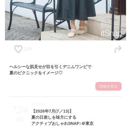
149
ヘルシーな肌見せが目を引くデニムワンピで
夏のピクニックをイメージ♡
詳細を見る
Theme
7.24
【2026年7月(7／13)】
夏の日差しを味方にする
Fri
アクティブおしゃれSNAP♪＠東京