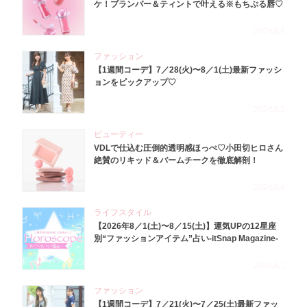
ケ！プランパー＆ティントで叶える※もちぷる唇♡
2026.8.6
ファッション
【1週間コーデ】7／28(火)〜8／1(土)最新ファッシ
ョンをピックアップ♡
2026.8.5
ビューティー
VDLで仕込む圧倒的透明感ほっぺ♡小田切ヒロさん
絶賛のリキッド＆バームチークを徹底解剖！
2026.8.4
ライフスタイル
【2026年8／1(土)〜8／15(土)】運気UPの12星座
別“ファッションアイテム”占い-itSnap Magazine-
2026.8.1
ファッション
【1週間コーデ】7／21(火)〜7／25(土)最新ファッ