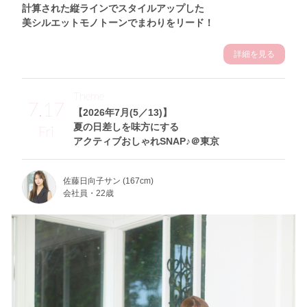
計算された縦ラインでスタイルアップした
美シルエットモノトーンでまわりをリード！
詳細を見る
Theme
7.17
【2026年7月(5／13)】
夏の日差しを味方にする
Fri
アクティブおしゃれSNAP♪＠東京
佐藤日向子サン (167cm)
会社員・22歳