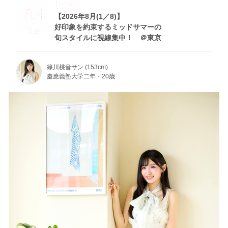
Theme
8.4
【2026年8月(1／8)】
好印象を約束するミッドサマーの
Tue
旬スタイルに視線集中！ ＠東京
篠川桃音サン (153cm)
慶應義塾大学二年・20歳