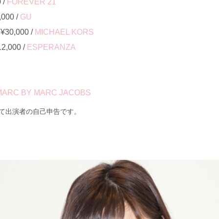
 /
FOREVER 21
00 /
GU
0,000 /
MICHAEL KORS
000 /
ESPERANZA
MARC BY MARC JACOBS
て出演者の自己申告です。