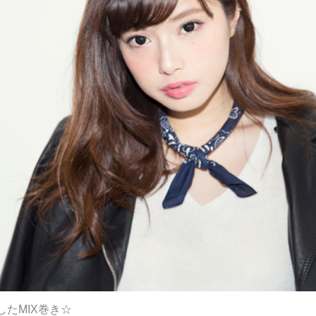
たMIX巻き☆