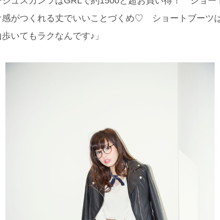
ジュスカンツはGRLで約1500と超お買い得！ ショ
感がつくれる丈でいいことづくめ♡ ショートブーツはE
歩いてもラクなんです♪」