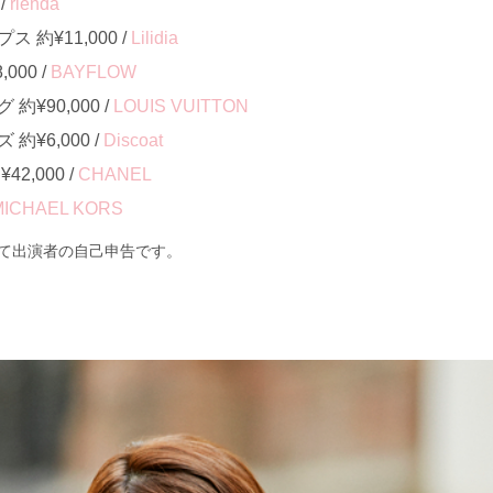
/
rienda
約¥11,000 /
Lilidia
000 /
BAYFLOW
¥90,000 /
LOUIS VUITTON
¥6,000 /
Discoat
2,000 /
CHANEL
MICHAEL KORS
て出演者の自己申告です。