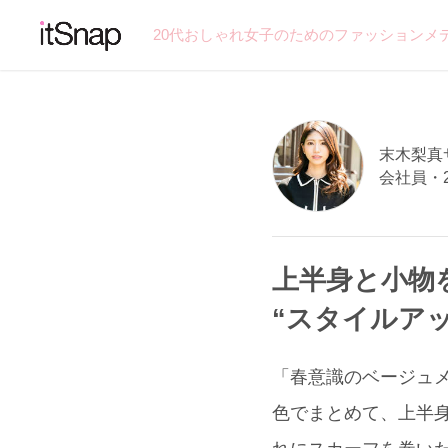
20代おしゃれ女子のためのファッションメ
末木梨真サン
会社員・
上半身と小物
“スタイルア
「春意識のベージュメイ
色でまとめて、上半身