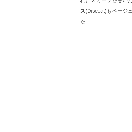
れにスカーフを巻い
ズ(Discoat)も
た！」