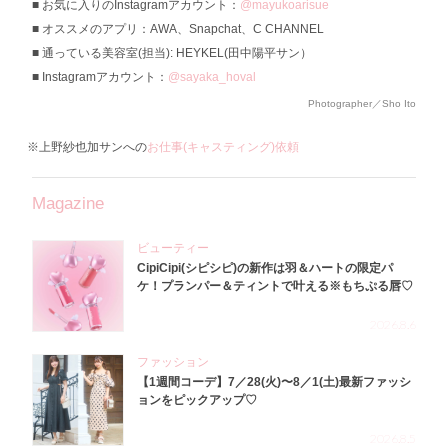
お気に入りのInstagramアカウント：
@mayukoarisue
オススメのアプリ：AWA、Snapchat、C CHANNEL
通っている美容室(担当): HEYKEL(田中陽平サン）
Instagramアカウント：
@sayaka_hoval
Photographer／Sho Ito
※上野紗也加サンへの
お仕事(キャスティング)依頼
Magazine
ビューティー
CipiCipi(シピシピ)の新作は羽＆ハートの限定パ
ケ！プランパー＆ティントで叶える※もちぷる唇♡
2026.8.6
ファッション
【1週間コーデ】7／28(火)〜8／1(土)最新ファッシ
ョンをピックアップ♡
2026.8.5