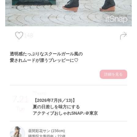
148
透明感たっぷりなスクールガール風の
愛されムードが漂うプレッピーに♡
詳細を見る
Theme
7.21
【2026年7月(6／13)】
夏の日差しを味方にする
Tue
アクティブおしゃれSNAP♪＠東京
昼間彩花サン (156cm)
國學院大學四年・22歳