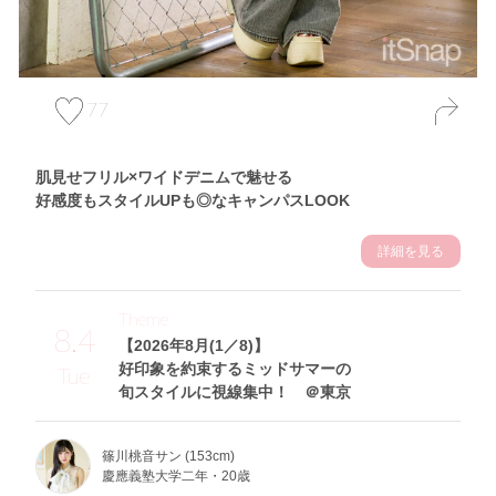
77
肌見せフリル×ワイドデニムで魅せる
好感度もスタイルUPも◎なキャンパスLOOK
詳細を見る
Theme
8.4
【2026年8月(1／8)】
好印象を約束するミッドサマーの
Tue
旬スタイルに視線集中！ ＠東京
篠川桃音サン (153cm)
慶應義塾大学二年・20歳