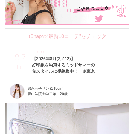
itSnapの“最新10コーデ”をチェック
Theme
8.7
【2026年8月(2／12)】
好印象を約束するミッドサマーの
Fri
旬スタイルに視線集中！ ＠東京
岩永莉子サン (149cm)
青山学院大学二年・20歳