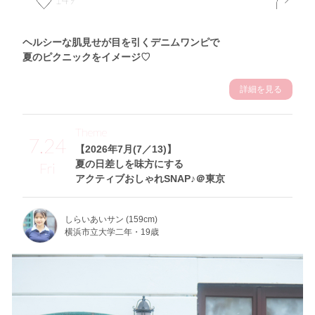
ヘルシーな肌見せが目を引くデニムワンピで
夏のピクニックをイメージ♡
詳細を見る
Theme
7.24
【2026年7月(7／13)】
夏の日差しを味方にする
Fri
アクティブおしゃれSNAP♪＠東京
しらいあいサン (159cm)
横浜市立大学二年・19歳