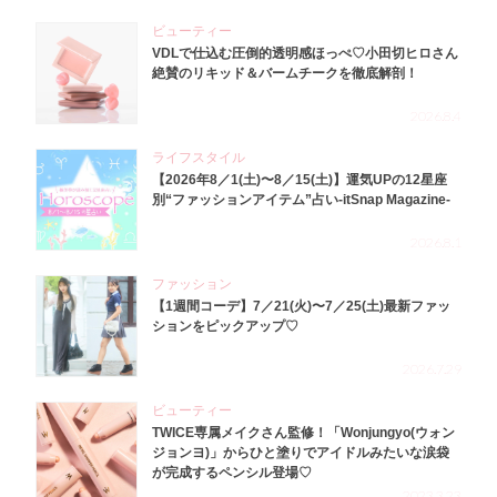
ビューティー
VDLで仕込む圧倒的透明感ほっぺ♡小田切ヒロさん
絶賛のリキッド＆バームチークを徹底解剖！
2026.8.4
ライフスタイル
【2026年8／1(土)〜8／15(土)】運気UPの12星座
別“ファッションアイテム”占い-itSnap Magazine-
2026.8.1
ファッション
【1週間コーデ】7／21(火)〜7／25(土)最新ファッ
ションをピックアップ♡
2026.7.29
ビューティー
TWICE専属メイクさん監修！「Wonjungyo(ウォン
ジョンヨ)」からひと塗りでアイドルみたいな涙袋
が完成するペンシル登場♡
2023.3.23