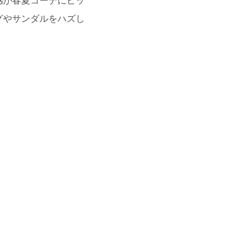
感が春夏コーデにピッ
グやサンダルをハズし