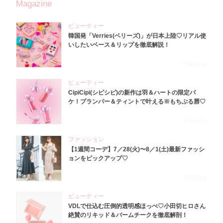
Magazine
ビューティー
韓国発「Verries(ベリーズ)」が日本上陸♡リアル使
いしたいベース＆リップを徹底解説！
2026.8.10
ビューティー
CipiCipi(シピシピ)の新作は羽＆ハートの限定パ
ケ！プランパー＆ティントで叶える※もちぷる唇♡
2026.8.6
ファッション
【1週間コーデ】7／28(火)〜8／1(土)最新ファッシ
ョンをピックアップ♡
2026.8.5
ビューティー
VDLで仕込む圧倒的透明感ほっぺ♡小田切ヒロさん
絶賛のリキッド＆バームチークを徹底解剖！