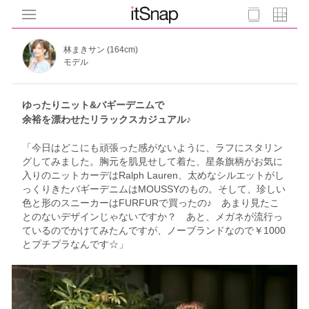
林まきサン (164cm)
モデル
ゆったりニット&バギーデニムで
余裕を漂わせたリラックスカジュアル♪
「今日はどこにも頑張った感がないように、ラフにスタリン
グしてみました。胸元を肌見せして着た、星条旗柄がお気に
入りのニットカーデはRalph Lauren、太めなシルエットがし
っくりきたバギーデニムはMOUSSYのもの。そして、珍しい
色と形のスニーカーはFURFURで買ったの♪ あまり見たこ
とのないデザインじゃないですか？ あと、メガネが流行っ
ているのでかけてみたんですが、ノーブランドなので￥1000
とプチプラなんです☆」