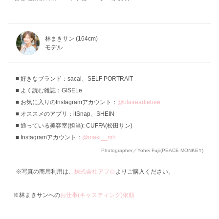
林まきサン (164cm)
モデル
好きなブランド：sacai、SELF PORTRAIT
よく読む雑誌：GISELe
お気に入りのInstagramアカウント：
@blaireadiebee
オススメのアプリ：itSnap、SHEIN
通っている美容室(担当): CUFFA(松田サン)
Instagramアカウント：
@maki__mh
Photographer／Yohei Fujii(PEACE MONKEY)
※写真の商用利用は、
株式会社アフロ
よりご購入ください。
※林まきサンへの
お仕事(キャスティング)依頼