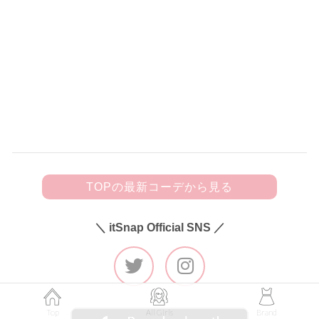
150
黒フリルキャミにビジューきらめく
デニムを合わせて甘辛カジュアルに♡
TOPの最新コーデから見る
＼ itSnap Official SNS ／
Top
All Girls
Brand