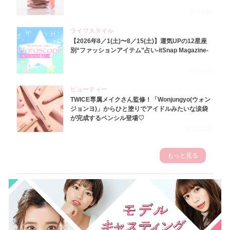
2026.8.4
ライフスタイル
【2026年8／1(土)〜8／15(土)】運気UPの12星座
別“ファッションアイテム”占い-itSnap Magazine-
2026.8.1
ビューティー
TWICE専属メイクさん監修！「Wonjungyo(ウォン
ジョンヨ)」からひと塗りでアイドルみたいな涙袋
が完成するペンシル登場♡
2023.3.23
もっと見る