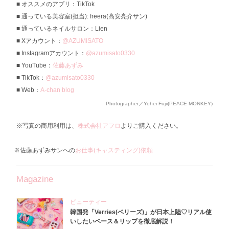
オススメのアプリ：TikTok
通っている美容室(担当): freera(高安亮介サン)
通っているネイルサロン：Lien
Xアカウント：
@AZUMISATO
Instagramアカウント：
@azumisato0330
YouTube：
佐藤あずみ
TikTok：
@azumisato0330
Web：
A-chan blog
Photographer／Yohei Fujii(PEACE MONKEY)
※写真の商用利用は、
株式会社アフロ
よりご購入ください。
※佐藤あずみサンへの
お仕事(キャスティング)依頼
Magazine
ビューティー
韓国発「Verries(ベリーズ)」が日本上陸♡リアル使
いしたいベース＆リップを徹底解説！