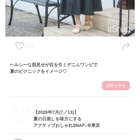
149
ヘルシーな肌見せが目を引くデニムワンピで
夏のピクニックをイメージ♡
詳細を見る
Theme
7.24
【2026年7月(7／13)】
夏の日差しを味方にする
Fri
アクティブおしゃれSNAP♪＠東京