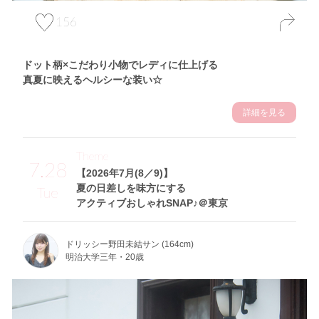
156
ドット柄×こだわり小物でレディに仕上げる
真夏に映えるヘルシーな装い☆
詳細を見る
Theme
7.28
【2026年7月(8／9)】
夏の日差しを味方にする
Tue
アクティブおしゃれSNAP♪＠東京
ドリッシー野田未結サン (164cm)
明治大学三年・20歳