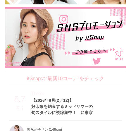
itSnapの“最新10コーデ”をチェック
Theme
8.7
【2026年8月(2／12)】
好印象を約束するミッドサマーの
Fri
旬スタイルに視線集中！ ＠東京
岩永莉子サン (149cm)