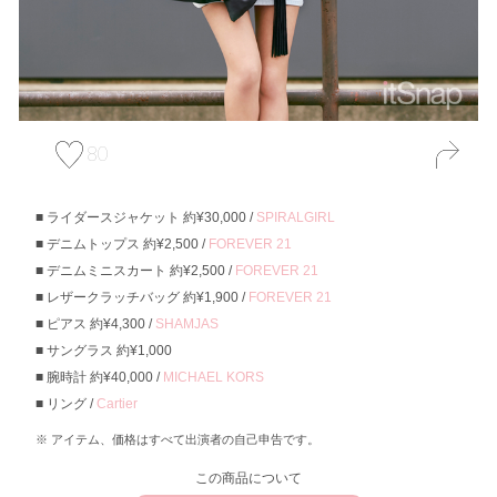
80
ライダースジャケット 約¥30,000 /
SPIRALGIRL
デニムトップス 約¥2,500 /
FOREVER 21
デニムミニスカート 約¥2,500 /
FOREVER 21
レザークラッチバッグ 約¥1,900 /
FOREVER 21
ピアス 約¥4,300 /
SHAMJAS
サングラス 約¥1,000
腕時計 約¥40,000 /
MICHAEL KORS
リング /
Cartier
アイテム、価格はすべて出演者の自己申告です。
この商品について