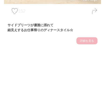
152
サイドプリーツが優雅に揺れて
細見えするお仕事帰りのディナースタイル☆
詳細を見る
Theme
7.14
"【2026年7月(4／13)】
夏の日差しを味方にする
Tue
アクティブおしゃれSNAP♪＠東京"
保坂玲奈サン (157cm)
モデル、フィットネストレーナー・31歳