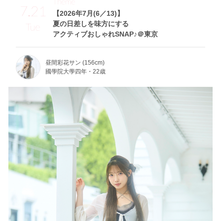
Theme
7.21
【2026年7月(6／13)】
夏の日差しを味方にする
Tue
アクティブおしゃれSNAP♪＠東京
昼間彩花サン (156cm)
國學院大學四年・22歳