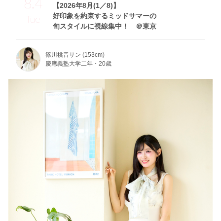
8.4
【2026年8月(1／8)】
好印象を約束するミッドサマーの
Tue
旬スタイルに視線集中！ ＠東京
篠川桃音サン (153cm)
慶應義塾大学二年・20歳