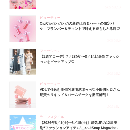
2026.8.10
ビューティー
CipiCipi(シピシピ)の新作は羽＆ハートの限定パ
ケ！プランパー＆ティントで叶える※もちぷる唇♡
2026.8.6
ファッション
【1週間コーデ】7／28(火)〜8／1(土)最新ファッシ
ョンをピックアップ♡
2026.8.5
ビューティー
VDLで仕込む圧倒的透明感ほっぺ♡小田切ヒロさん
絶賛のリキッド＆バームチークを徹底解剖！
2026.8.4
ライフスタイル
【2026年8／1(土)〜8／15(土)】運気UPの12星座
別“ファッションアイテム”占い-itSnap Magazine-