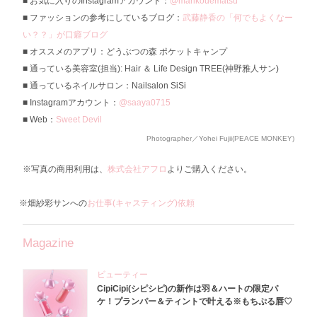
お気に入りのInstagramアカウント：
@marikouematsu
ファッションの参考にしているブログ：
武藤静香の「何でもよくなー
い？？」が口癖ブログ
オススメのアプリ：どうぶつの森 ポケットキャンプ
通っている美容室(担当): Hair ＆ Life Design TREE(神野雅人サン)
通っているネイルサロン：Nailsalon SiSi
Instagramアカウント：
@saaya0715
Web：
Sweet Devil
Photographer／Yohei Fujii(PEACE MONKEY)
※写真の商用利用は、
株式会社アフロ
よりご購入ください。
※畑紗彩サンへの
お仕事(キャスティング)依頼
Magazine
ビューティー
CipiCipi(シピシピ)の新作は羽＆ハートの限定パ
ケ！プランパー＆ティントで叶える※もちぷる唇♡