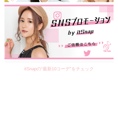
itSnapの“最新10コーデ”をチェック
Theme
8.7
【2026年8月(2／12)】
好印象を約束するミッドサマーの
Fri
旬スタイルに視線集中！ ＠東京
岩永莉子サン (149cm)