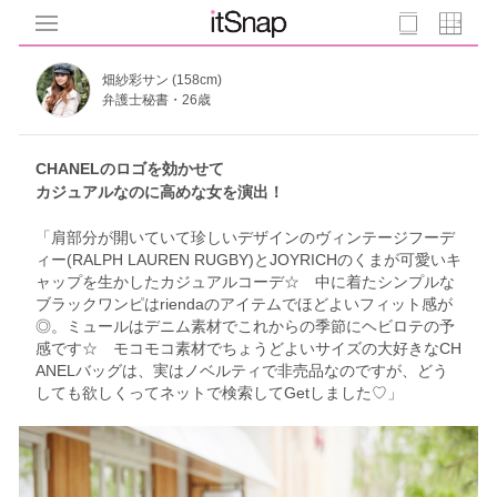
畑紗彩サン (158cm)
弁護士秘書・26歳
CHANELのロゴを効かせて
カジュアルなのに高めな女を演出！
「肩部分が開いていて珍しいデザインのヴィンテージフーデ
ィー(RALPH LAUREN RUGBY)とJOYRICHのくまが可愛いキ
ャップを生かしたカジュアルコーデ☆ 中に着たシンプルな
ブラックワンピはriendaのアイテムでほどよいフィット感が
◎。ミュールはデニム素材でこれからの季節にヘビロテの予
感です☆ モコモコ素材でちょうどよいサイズの大好きなCH
ANELバッグは、実はノベルティで非売品なのですが、どう
しても欲しくってネットで検索してGetしました♡」