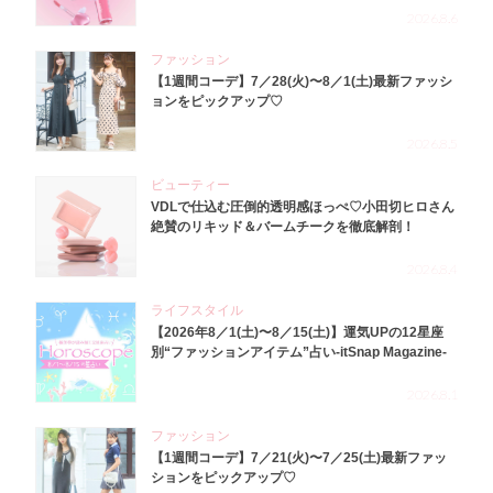
2026.8.6
ファッション
【1週間コーデ】7／28(火)〜8／1(土)最新ファッシ
ョンをピックアップ♡
2026.8.5
ビューティー
VDLで仕込む圧倒的透明感ほっぺ♡小田切ヒロさん
絶賛のリキッド＆バームチークを徹底解剖！
2026.8.4
ライフスタイル
【2026年8／1(土)〜8／15(土)】運気UPの12星座
別“ファッションアイテム”占い-itSnap Magazine-
2026.8.1
ファッション
【1週間コーデ】7／21(火)〜7／25(土)最新ファッ
ションをピックアップ♡