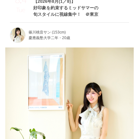
【2026年8月(1／8)】
好印象を約束するミッドサマーの
Tue
旬スタイルに視線集中！ ＠東京
篠川桃音サン (153cm)
慶應義塾大学二年・20歳