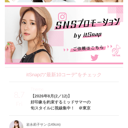
itSnapの“最新10コーデ”をチェック
Theme
8.7
【2026年8月(2／12)】
好印象を約束するミッドサマーの
Fri
旬スタイルに視線集中！ ＠東京
岩永莉子サン (149cm)