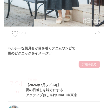
149
ヘルシーな肌見せが目を引くデニムワンピで
夏のピクニックをイメージ♡
詳細を見る
Theme
7.24
【2026年7月(7／13)】
夏の日差しを味方にする
Fri
アクティブおしゃれSNAP♪＠東京