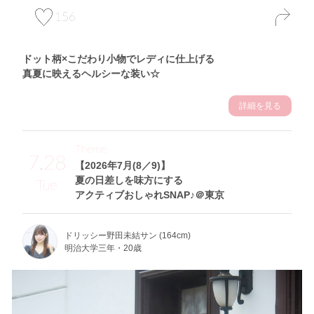
156
ドット柄×こだわり小物でレディに仕上げる
真夏に映えるヘルシーな装い☆
詳細を見る
Theme
7.28
【2026年7月(8／9)】
夏の日差しを味方にする
Tue
アクティブおしゃれSNAP♪＠東京
ドリッシー野田未結サン (164cm)
明治大学三年・20歳