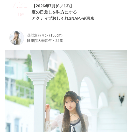
7.21
【2026年7月(6／13)】
夏の日差しを味方にする
Tue
アクティブおしゃれSNAP♪＠東京
昼間彩花サン (156cm)
國學院大學四年・22歳