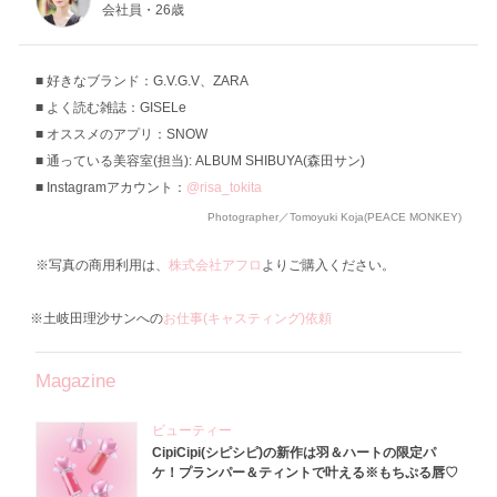
会社員・26歳
好きなブランド：G.V.G.V、ZARA
よく読む雑誌：GISELe
オススメのアプリ：SNOW
通っている美容室(担当): ALBUM SHIBUYA(森田サン)
Instagramアカウント：
@risa_tokita
Photographer／Tomoyuki Koja(PEACE MONKEY)
※写真の商用利用は、
株式会社アフロ
よりご購入ください。
※土岐田理沙サンへの
お仕事(キャスティング)依頼
Magazine
ビューティー
CipiCipi(シピシピ)の新作は羽＆ハートの限定パ
ケ！プランパー＆ティントで叶える※もちぷる唇♡