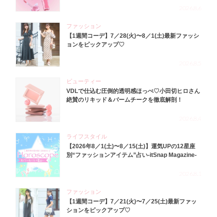
2026.8.6
ファッション
【1週間コーデ】7／28(火)〜8／1(土)最新ファッシ
ョンをピックアップ♡
2026.8.5
ビューティー
VDLで仕込む圧倒的透明感ほっぺ♡小田切ヒロさん
絶賛のリキッド＆バームチークを徹底解剖！
2026.8.4
ライフスタイル
【2026年8／1(土)〜8／15(土)】運気UPの12星座
別“ファッションアイテム”占い-itSnap Magazine-
2026.8.1
ファッション
【1週間コーデ】7／21(火)〜7／25(土)最新ファッ
ションをピックアップ♡