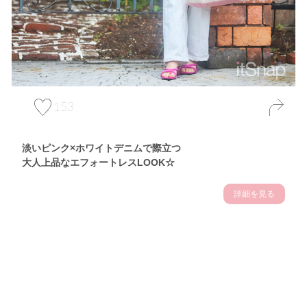
153
淡いピンク×ホワイトデニムで際立つ
大人上品なエフォートレスLOOK☆
詳細を見る
Theme
7.10
【2026年7月(3／13)】
夏の日差しを味方にする
Fri
アクティブおしゃれSNAP♪＠東京