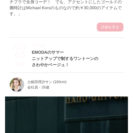
チプラで全身コーデ！ でも、アクセントにしたゴールドの
腕時計はMichael Korsのものなので約￥30,000のアイテムで
す。」
詳細を見る
Theme
2016
6.5
EMODAのサマー
ニットアップで制するワントーンの
Sun
さわやかベージュ！
土岐田理沙サン (160cm)
会社員・26歳