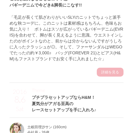
バギーデニムで今どき&脚長にこなす!!
「毛足が長くて肌ざわりがいいSLYのニットでちょっと派手
めな秋コーデに。このニットは素材感はもちろん、色味もお
気に入り！ ボトムはスソが広がっているバギーデニム(EVR
IS)を合わせて、脚が長く見えるように意識。ウエストインし
たのがポイントなのと、前からは分からないんですがうしろ
に入ったクラッシュが◎。そして、ファーサンダルはWEGO
でたったの約￥3,000♪ バッグ(FOREVER 21)とピアス(H&
M)もファストブランドでお安く手に入れました☆」
詳細を見る
Theme
2016
8.6
プチプラセットアップならH&M！
夏気分がアガる至高の
Sat
レースセットアップを手に入れろ♪
土岐田理沙サン (160cm)
会社員・26歳