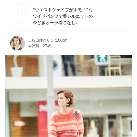
Theme
2016
10.8
"ウエストシェイプがキモ！"な
ワイドパンツで美シルエットの
Sat
今どきオーラ着こなし♪
土岐田理沙サン (160cm)
会社員・27歳