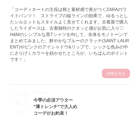
「コーディネートの主役は柄と素材感で差がつくZARAのワ
イドパンツ！ ストライプの縦ラインの効果で、ゆるっとし
たシルエットもスタイルよく見せてくれます。古着屋で購入
したライダースは、古着独特のクタッと感がお気に入り♡
H&Mのシンプルな黒TシャツをINして、全体をモノトーンで
まとめてみました。鮮やかなブルーのクラッチ(SAINT LAUR
ENT)やピンクのアイシャドウ&リップで、シックな色みの中
にさりげくカラーを効かせたところが、いちばんのポイント
です！」
詳細を見る
Theme
2016
4.2
今季の必須アウター
"薄トレンチ"で大人め
Sat
コーデがお約束！
土岐田理沙サン (160cm)
会社員・26歳