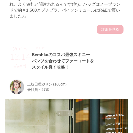
れ、よく値札と間違われるんです(笑)。バッグはノーブラン
ドで約￥1,500とプチプラ、パイソンミュールはR&Eで買い
ました♪」
詳細を見る
Theme
2016
12.14
Bershkaのコスパ最強スキニー
パンツを合わせてファーコートを
Wed
スタイル良く攻略！
土岐田理沙サン (160cm)
会社員・27歳