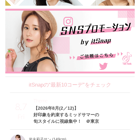
itSnapの“最新10コーデ”をチェック
Theme
8.7
【2026年8月(2／12)】
好印象を約束するミッドサマーの
Fri
旬スタイルに視線集中！ ＠東京
岩永莉子サン (149cm)