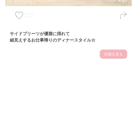
152
サイドプリーツが優雅に揺れて
細見えするお仕事帰りのディナースタイル☆
詳細を見る
Theme
7.14
"【2026年7月(4／13)】
夏の日差しを味方にする
Tue
アクティブおしゃれSNAP♪＠東京"
保坂玲奈サン (157cm)
モデル、フィットネストレーナー・31歳