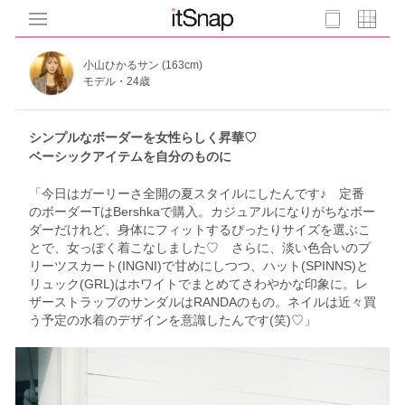
小山ひかるサン (163cm)
モデル・24歳
シンプルなボーダーを女性らしく昇華♡
ベーシックアイテムを自分のものに
「今日はガーリーさ全開の夏スタイルにしたんです♪ 定番
のボーダーTはBershkaで購入。カジュアルになりがちなボー
ダーだけれど、身体にフィットするぴったりサイズを選ぶこ
とで、女っぽく着こなしました♡ さらに、淡い色合いのプ
リーツスカート(INGNI)で甘めにしつつ、ハット(SPINNS)と
リュック(GRL)はホワイトでまとめてさわやかな印象に。レ
ザーストラップのサンダルはRANDAのもの。ネイルは近々買
う予定の水着のデザインを意識したんです(笑)♡」