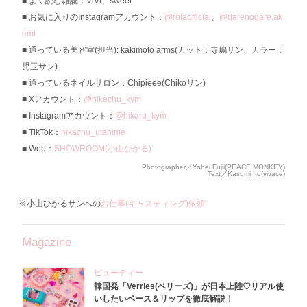
よく読む雑誌：ViVi、sweet
お気に入りのInstagramアカウント：
@rolaofficial
、
@darenogare.ak
emi
通っている美容室(担当): kakimoto arms(カット：寺嶋サン、カラー：
児玉サン)
通っているネイルサロン：Chipieee(Chikoサン)
Xアカウント：
@hikachu_kym
Instagramアカウント：
@hikaru_kym
TikTok：
hikachu_utahime
Web：
SHOWROOM(小山ひかる)
Photographer／Yohei Fujii(PEACE MONKEY)
Text／Kasumi Ito(vivace)
※小山ひかるサンへの
お仕事(キャスティング)依頼
Magazine
ビューティー
韓国発「Verries(ベリーズ)」が日本上陸♡リアル使
いしたいベース＆リップを徹底解説！