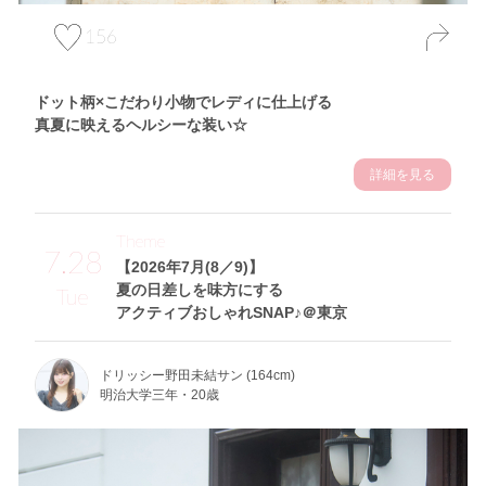
156
ドット柄×こだわり小物でレディに仕上げる
真夏に映えるヘルシーな装い☆
詳細を見る
Theme
7.28
【2026年7月(8／9)】
夏の日差しを味方にする
Tue
アクティブおしゃれSNAP♪＠東京
ドリッシー野田未結サン (164cm)
明治大学三年・20歳