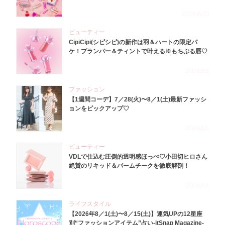
2026.8.10
ビューティー
CipiCipi(シピシピ)の新作は羽＆ハートの限定パ
ケ！プランパー＆ティントで叶える※もちぷる唇♡
2026.8.6
ファッション
【1週間コーデ】7／28(火)〜8／1(土)最新ファッシ
ョンをピックアップ♡
2026.8.5
ビューティー
VDLで仕込む圧倒的透明感ほっぺ♡小田切ヒロさん
絶賛のリキッド＆バームチークを徹底解剖！
2026.8.4
ライフスタイル
【2026年8／1(土)〜8／15(土)】運気UPの12星座
別“ファッションアイテム”占い-itSnap Magazine-