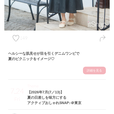
149
ヘルシーな肌見せが目を引くデニムワンピで
夏のピクニックをイメージ♡
詳細を見る
Theme
7.24
【2026年7月(7／13)】
夏の日差しを味方にする
Fri
アクティブおしゃれSNAP♪＠東京