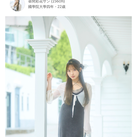
昼間彩花サン (156cm)
國學院大學四年・22歳