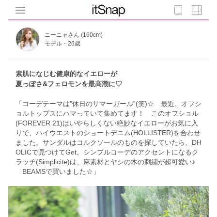
ニーニャさん (160cm)
モデル・26歳
素肌になじむ健康的なイエローが
夏っぽさ&フェロモンを最高潮に♡
「コーデテーマは”休日のサマーガール”(笑)☆ 最近、オフシ
ョルトップスにハマっていて集めてます！ このオフショル
(FOREVER 21)はいやらしくない絶妙なイエローがお気に入
りで、ハイウエストのショートデニム(HOLLISTER)を合わせ
ました。サンダルはコルクソールのものを探していたら、DH
OLICで見つけてGet。シンプルコーデのアクセントになるク
ラッチ(Simplicite)は、麻素材とヤシの木の刺繍が超可愛い♪
BEAMSで買いました☆」