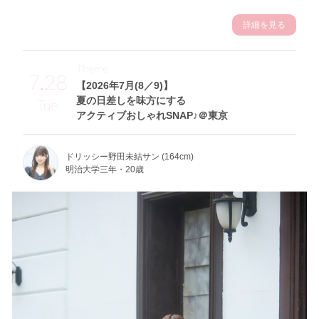
詳細を見る
Theme
7.28
【2026年7月(8／9)】
夏の日差しを味方にする
Tue
アクティブおしゃれSNAP♪＠東京
ドリッシー野田未結サン (164cm)
明治大学三年・20歳