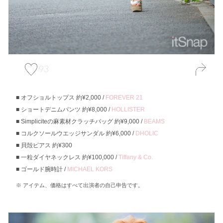
93
オフショルトップス 約¥2,000 /
FOREVER 21
ショートデニムパンツ 約¥8,000 /
HOLLISTER
Simpliciteの麻素材クラッチバッグ 約¥9,000 /
BEAMS
コルクソールウエッジサンダル 約¥6,000 /
DHOLIC
貝殻ピアス 約¥300
一粒ダイヤネックレス 約¥100,000 /
Tiffany & Co.
ゴールド腕時計 /
MICHAEL KORS
アイテム、価格はすべて出演者の自己申告です。