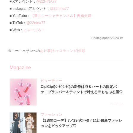
Xアカウント：
@22NINA77
Instagramアカウント：
@22nina77
YouTube：
【新井ニーニャチャンネル】再婚夫婦
TikTok：
@22nina77
Web：
にゃーぶろ！
Photographer／Sho Ito
※ニーニャサンへの
お仕事(キャスティング)依頼
Magazine
ビューティー
CipiCipi(シピシピ)の新作は羽＆ハートの限定パ
ケ！プランパー＆ティントで叶える※もちぷる唇♡
2026.8.6
ファッション
【1週間コーデ】7／28(火)〜8／1(土)最新ファッシ
ョンをピックアップ♡