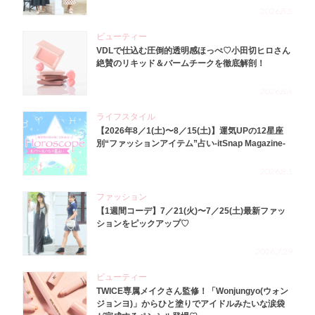
2026.8.5
ビューティー
VDLで仕込む圧倒的透明感ほっぺ♡小田切ヒロさん
絶賛のリキッド＆バームチークを徹底解剖！
2026.8.4
ライフスタイル
【2026年8／1(土)〜8／15(土)】運気UPの12星座
別“ファッションアイテム”占い-itSnap Magazine-
2026.8.1
ファッション
【1週間コーデ】7／21(火)〜7／25(土)最新ファッ
ションをピックアップ♡
2026.7.29
ビューティー
TWICE専属メイクさん監修！「Wonjungyo(ウォン
ジョンヨ)」からひと塗りでアイドルみたいな涙袋