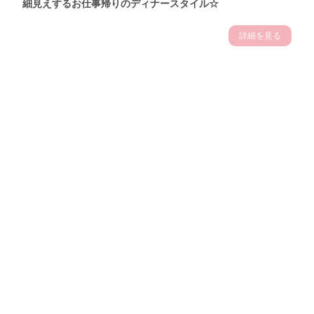
細見えするお仕事帰りのディナースタイル☆
詳細を見る
Theme
7.14
"【2026年7月(4／13)】
夏の日差しを味方にする
Tue
アクティブおしゃれSNAP♪＠東京"
保坂玲奈サン (157cm)
モデル、フィットネストレーナー・31歳