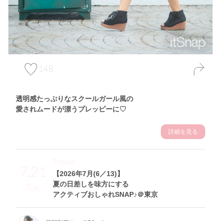
148
透明感たっぷりなスクールガール風の
愛されムードが漂うプレッピーに♡
詳細を見る
Theme
7.21
【2026年7月(6／13)】
夏の日差しを味方にする
Tue
アクティブおしゃれSNAP♪＠東京