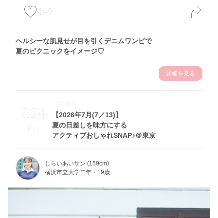
149
ヘルシーな肌見せが目を引くデニムワンピで
夏のピクニックをイメージ♡
詳細を見る
Theme
7.24
【2026年7月(7／13)】
夏の日差しを味方にする
Fri
アクティブおしゃれSNAP♪＠東京
しらいあいサン (159cm)
横浜市立大学二年・19歳