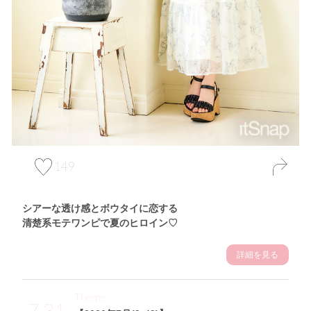
149
シアーな透け感とボウタイに恋する
清楚系モテワンピで夏のヒロイン♡
詳細を見る
Theme
7.31