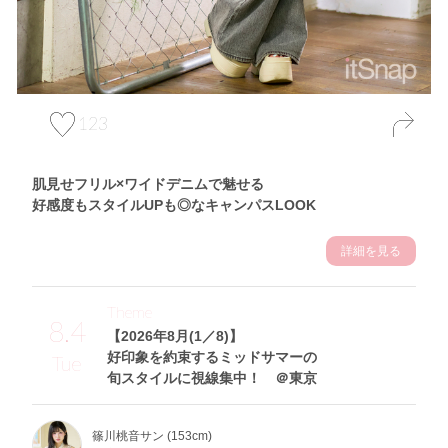
123
肌見せフリル×ワイドデニムで魅せる
好感度もスタイルUPも◎なキャンパスLOOK
詳細を見る
Theme
8.4
【2026年8月(1／8)】
好印象を約束するミッドサマーの
Tue
旬スタイルに視線集中！ ＠東京
篠川桃音サン (153cm)