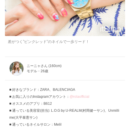
差がつく”ピンクレッド”のネイルで一歩リード！
ニーニャさん (160cm)
モデル・26歳
好きなブランド：ZARA、BALENCIAGA
お気に入りのInstagramアカウント：
@rolaofficial
オススメのアプリ：B612
通っている美容室(担当): L.O.G by U-REALM(村岡健一サン)、Unmilli
me(大平泰憲サン)
通っているネイルサロン：Melil