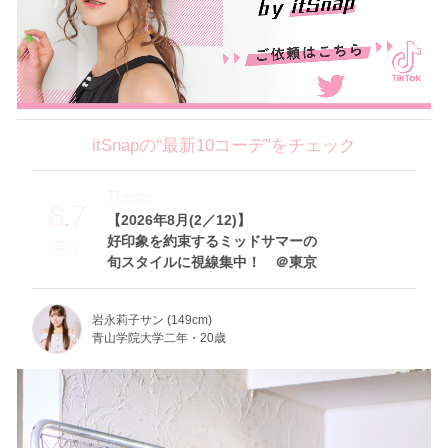
itSnapの“最新10コーデ”をチェック
Theme
8.7
【2026年8月(2／12)】
好印象を約束するミッドサマーの
Fri
旬スタイルに視線集中！ ＠東京
岩永莉子サン (149cm)
青山学院大学二年・20歳