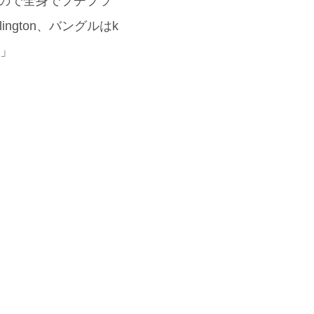
たので全身でプチプラ
ington、バングルはk
♡」