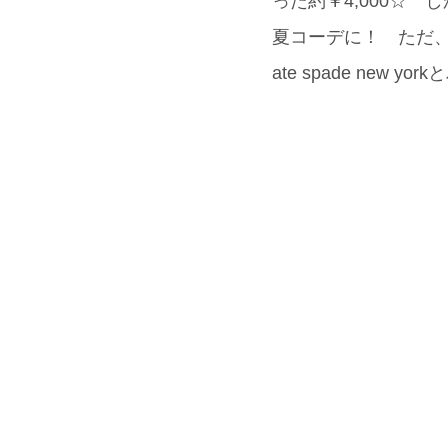
った約￥4,000☆
夏コーデに！ ただ、ショル
ate spade ne