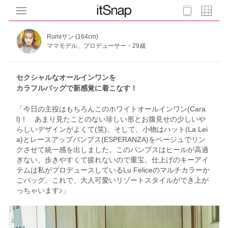
Rumiサン (164cm)
ママモデル、プロデューサー・29歳
セクシャルなオールインワンを
カラフルバッグで新感覚に着こなす！
「今日の主役はもちろんこのホワイトオールインワン(Cara
l)！ あまり見たことのない珍しい形とお腹見せの少しいや
らしいデザインがよくて(笑)。そして、小物はハット(La Lei
a)とレースアップパンプス(ESPERANZA)をベージュでリン
クさせて統一感を出しました。このパンプスはヒールが高過
ぎない、歩きやすくて疲れないので重宝。仕上げのキーアイ
テムは私がプロデュースしているLu Feliceのマルチカラーか
ごバッグ。これで、大人可愛いリゾートスタイルができ上が
っちゃいます♪」