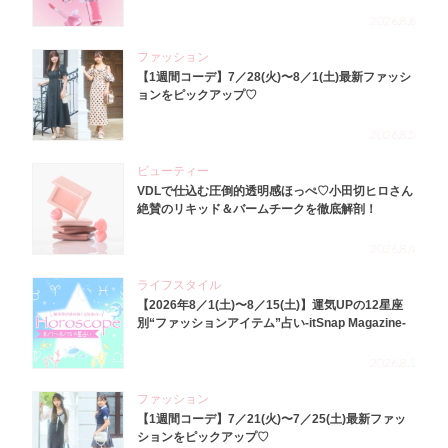
2026.8.6
ファッション
【1週間コーデ】7／28(火)〜8／1(土)最新ファッシ
ョンをピックアップ♡
2026.8.5
ビューティー
VDLで仕込む圧倒的透明感ほっぺ♡小田切ヒロさん
絶賛のリキッド＆バームチークを徹底解剖！
2026.8.4
ライフスタイル
【2026年8／1(土)〜8／15(土)】運気UPの12星座
別“ファッションアイテム”占い-itSnap Magazine-
2026.8.1
ファッション
【1週間コーデ】7／21(火)〜7／25(土)最新ファッ
ションをピックアップ♡