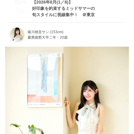
8.4
【2026年8月(1／8)】
好印象を約束するミッドサマーの
Tue
旬スタイルに視線集中！ ＠東京
篠川桃音サン (153cm)
慶應義塾大学二年・20歳