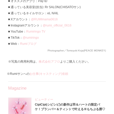
オススメのアプリ：Pay ID
通っている美容室(担当): Rr SALON(CHISATOサン)
通っているネイルサロン：eL NAIL
Xアカウント：
@RUMImama0616
Instagramアカウント：
@rumi_official_0616
YouTube：
Rumiringo TV
TikTok：
@rumiringo
Web：
Rumiブログ
Photographer／Tomoyuki Koja(PEACE MONKEY)
※写真の商用利用は、
株式会社アフロ
よりご購入ください。
※Rumiサンへの
お仕事(キャスティング)依頼
Magazine
ビューティー
CipiCipi(シピシピ)の新作は羽＆ハートの限定パ
ケ！プランパー＆ティントで叶える※もちぷる唇♡