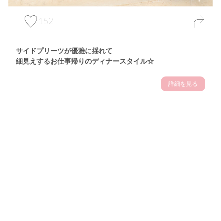
152
サイドプリーツが優雅に揺れて
細見えするお仕事帰りのディナースタイル☆
詳細を見る
Theme
7.14
"【2026年7月(4／13)】
夏の日差しを味方にする
Tue
アクティブおしゃれSNAP♪＠東京"
保坂玲奈サン (157cm)
モデル、フィットネストレーナー・31歳