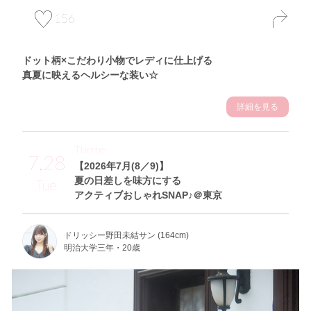
156
ドット柄×こだわり小物でレディに仕上げる
真夏に映えるヘルシーな装い☆
詳細を見る
Theme
7.28
【2026年7月(8／9)】
夏の日差しを味方にする
Tue
アクティブおしゃれSNAP♪＠東京
ドリッシー野田未結サン (164cm)
明治大学三年・20歳