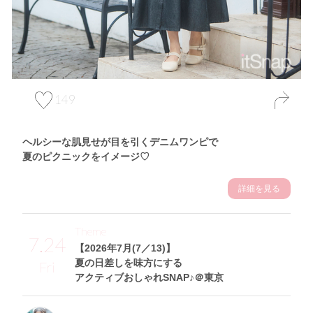
149
ヘルシーな肌見せが目を引くデニムワンピで
夏のピクニックをイメージ♡
詳細を見る
Theme
7.24
【2026年7月(7／13)】
夏の日差しを味方にする
Fri
アクティブおしゃれSNAP♪＠東京