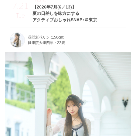
7.21
【2026年7月(6／13)】
夏の日差しを味方にする
Tue
アクティブおしゃれSNAP♪＠東京
昼間彩花サン (156cm)
國學院大學四年・22歳