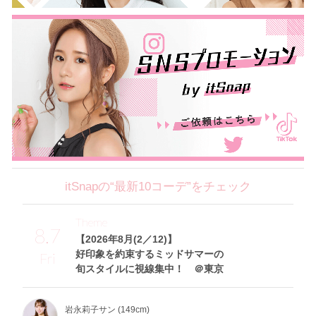
itSnapの“最新10コーデ”をチェック
Theme
8.7
【2026年8月(2／12)】
好印象を約束するミッドサマーの
Fri
旬スタイルに視線集中！ ＠東京
岩永莉子サン (149cm)