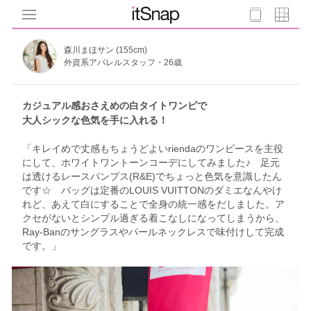
森川まほサン (155cm)
外資系アパレルスタッフ・26歳
カジュアル感おさえめの白タイトワンピで
大人シックな色気を手に入れる！
「キレイめで丈感もちょうどよいriendaのワンピースを主役
にして、ホワイトワントーンコーデにしてみました♪ 足元
は透けるレースパンプス(R&E)でちょっと色気を意識したん
です☆ バッグは定番のLOUIS VUITTONのダミエなんやけ
れど、あえて白にすることで全身の統一感をだしました。ア
クセがないとシンプル過ぎる着こなしになってしまうから、
Ray-Banのサングラスやパールネックレスで味付けして完成
です。」