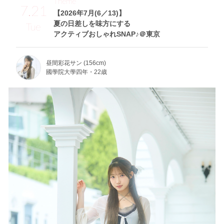
Theme
7.21
【2026年7月(6／13)】
夏の日差しを味方にする
Tue
アクティブおしゃれSNAP♪＠東京
昼間彩花サン (156cm)
國學院大學四年・22歳