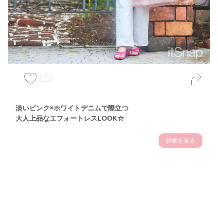
153
淡いピンク×ホワイトデニムで際立つ
大人上品なエフォートレスLOOK☆
詳細を見る
Theme
7.10
【2026年7月(3／13)】
夏の日差しを味方にする
Fri
アクティブおしゃれSNAP♪＠東京