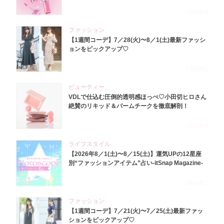
2026.8.6
ファッション
【1週間コーデ】7／28(火)〜8／1(土)最新ファッシ
ョンをピックアップ♡
2026.8.5
ビューティー
VDLで仕込む圧倒的透明感ほっぺ♡小田切ヒロさん
絶賛のリキッド＆バームチークを徹底解剖！
2026.8.4
ライフスタイル
【2026年8／1(土)〜8／15(土)】運気UPの12星座
別“ファッションアイテム”占い-itSnap Magazine-
2026.8.1
ファッション
【1週間コーデ】7／21(火)〜7／25(土)最新ファッ
ションをピックアップ♡