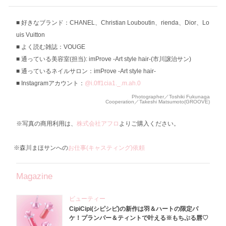
好きなブランド：CHANEL、Christian Louboutin、rienda、Dior、Lo
uis Vuitton
よく読む雑誌：VOUGE
通っている美容室(担当): imProve -Art style hair-(市川譲治サン)
通っているネイルサロン：imProve -Art style hair-
Instagramアカウント：
@i.0ff1cia1._.m.ah.0
Photographer／Toshiki Fukunaga
Cooperation／Takeshi Matsumoto(GROOVE)
※写真の商用利用は、
株式会社アフロ
よりご購入ください。
※森川まほサンへの
お仕事(キャスティング)依頼
Magazine
ビューティー
CipiCipi(シピシピ)の新作は羽＆ハートの限定パ
ケ！プランパー＆ティントで叶える※もちぷる唇♡