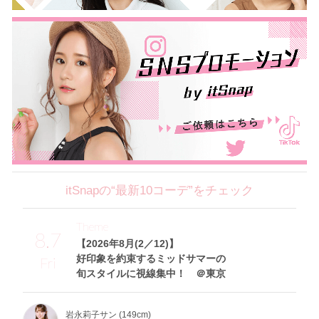
itSnapの“最新10コーデ”をチェック
Theme
8.7
【2026年8月(2／12)】
好印象を約束するミッドサマーの
Fri
旬スタイルに視線集中！ ＠東京
岩永莉子サン (149cm)