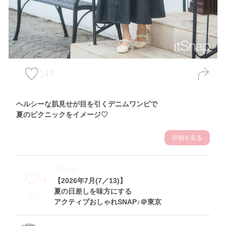
149
ヘルシーな肌見せが目を引くデニムワンピで
夏のピクニックをイメージ♡
詳細を見る
Theme
7.24
【2026年7月(7／13)】
夏の日差しを味方にする
Fri
アクティブおしゃれSNAP♪＠東京