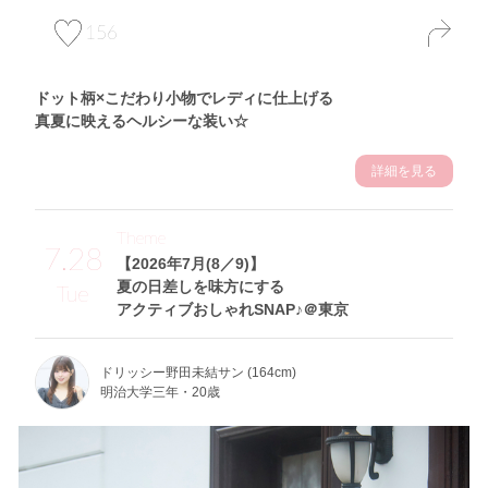
156
ドット柄×こだわり小物でレディに仕上げる
真夏に映えるヘルシーな装い☆
詳細を見る
Theme
7.28
【2026年7月(8／9)】
夏の日差しを味方にする
Tue
アクティブおしゃれSNAP♪＠東京
ドリッシー野田未結サン (164cm)
明治大学三年・20歳