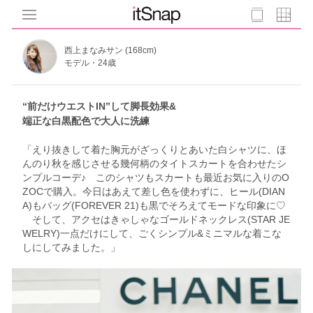
西上まなみサン (168cm)
モデル・24歳
“前だけウエストIN”して脚長効果&
端正な白黒配色で大人に洗練
「えり抜きして着た胸元がざっくりとあいた白シャツに、ほ
んのり秋を感じさせる幾何柄のタイトスカートを合わせたシ
ンプルコーデ♪ このシャツもスカートも最近お気に入りのO
ZOCで購入。今日はあえて差し色を使わずに、ヒール(DIAN
A)もバッグ(FOREVER 21)も黒でそろえてモードな印象に♡
そして、アクセはきゃしゃなゴールドネックレス(STAR JE
WELRY)一点だけにして、ごくシンプル&ミニマルな着こな
しにしてみました。」