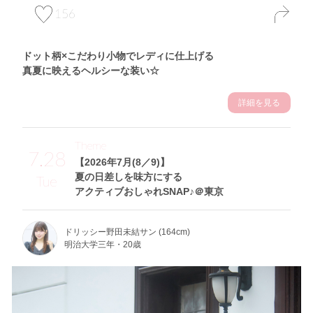
156
ドット柄×こだわり小物でレディに仕上げる
真夏に映えるヘルシーな装い☆
詳細を見る
Theme
7.28
【2026年7月(8／9)】
夏の日差しを味方にする
Tue
アクティブおしゃれSNAP♪＠東京
ドリッシー野田未結サン (164cm)
明治大学三年・20歳