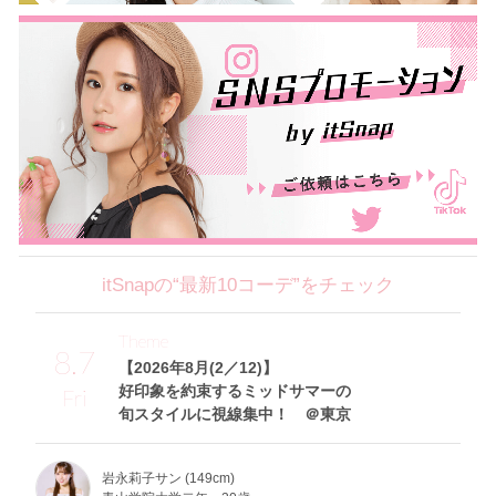
itSnapの“最新10コーデ”をチェック
Theme
8.7
【2026年8月(2／12)】
好印象を約束するミッドサマーの
Fri
旬スタイルに視線集中！ ＠東京
岩永莉子サン (149cm)