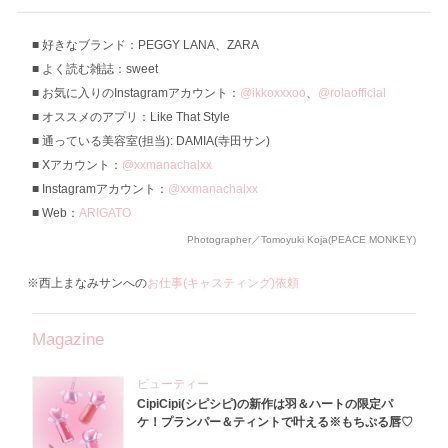
好きなブランド：PEGGY LANA、ZARA
よく読む雑誌：sweet
お気に入りのInstagramアカウント：
@ikkoxxxoo
、
@rolaofficial
オススメのアプリ：Like That Style
通っている美容室(担当): DAMIA(寺田サン)
Xアカウント：
@xxmanachalxx
Instagramアカウント：
@xxmanachalxx
Web：
ARIGATO
Photographer／Tomoyuki Koja(PEACE MONKEY)
※西上まなみサンへの
お仕事(キャスティング)依頼
Magazine
ビューティー
CipiCipi(シピシピ)の新作は羽＆ハートの限定パ
ケ！プランパー＆ティントで叶える※もちぷる唇♡