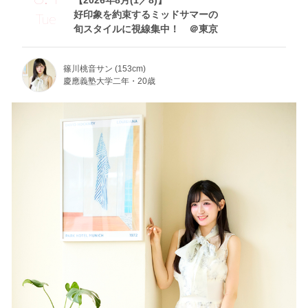
好印象を約束するミッドサマーの
Tue
旬スタイルに視線集中！ ＠東京
篠川桃音サン (153cm)
慶應義塾大学二年・20歳