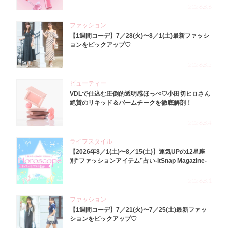
2026.8.6
ファッション
【1週間コーデ】7／28(火)〜8／1(土)最新ファッシ
ョンをピックアップ♡
2026.8.5
ビューティー
VDLで仕込む圧倒的透明感ほっぺ♡小田切ヒロさん
絶賛のリキッド＆バームチークを徹底解剖！
2026.8.4
ライフスタイル
【2026年8／1(土)〜8／15(土)】運気UPの12星座
別“ファッションアイテム”占い-itSnap Magazine-
2026.8.1
ファッション
【1週間コーデ】7／21(火)〜7／25(土)最新ファッ
ションをピックアップ♡