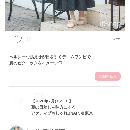
149
ヘルシーな肌見せが目を引くデニムワンピで
夏のピクニックをイメージ♡
詳細を見る
Theme
7.24
【2026年7月(7／13)】
夏の日差しを味方にする
Fri
アクティブおしゃれSNAP♪＠東京
しらいあいサン (159cm)