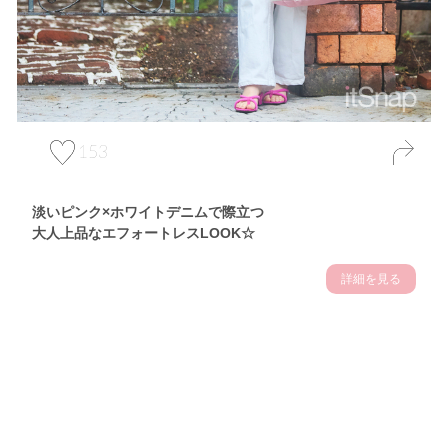
153
淡いピンク×ホワイトデニムで際立つ
大人上品なエフォートレスLOOK☆
詳細を見る
Theme
7.10
【2026年7月(3／13)】
夏の日差しを味方にする
Fri
アクティブおしゃれSNAP♪＠東京