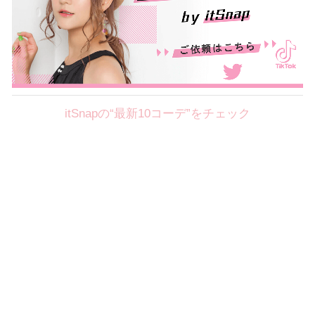
itSnapの“最新10コーデ”をチェック
Theme
8.7
【2026年8月(2／12)】
好印象を約束するミッドサマーの
Fri
旬スタイルに視線集中！ ＠東京
岩永莉子サン (149cm)
青山学院大学二年・20歳