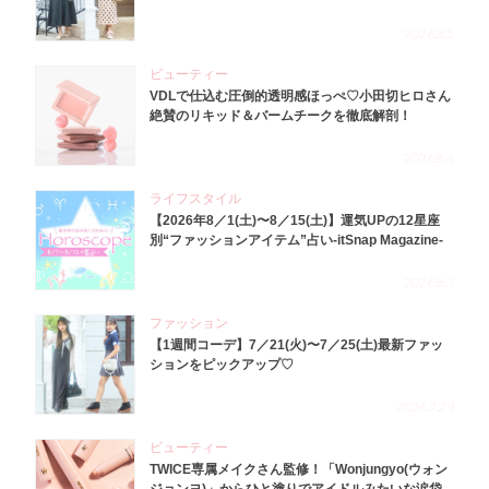
2026.8.5
ビューティー
VDLで仕込む圧倒的透明感ほっぺ♡小田切ヒロさん
絶賛のリキッド＆バームチークを徹底解剖！
2026.8.4
ライフスタイル
【2026年8／1(土)〜8／15(土)】運気UPの12星座
別“ファッションアイテム”占い-itSnap Magazine-
2026.8.1
ファッション
【1週間コーデ】7／21(火)〜7／25(土)最新ファッ
ションをピックアップ♡
2026.7.29
ビューティー
TWICE専属メイクさん監修！「Wonjungyo(ウォン
ジョンヨ)」からひと塗りでアイドルみたいな涙袋