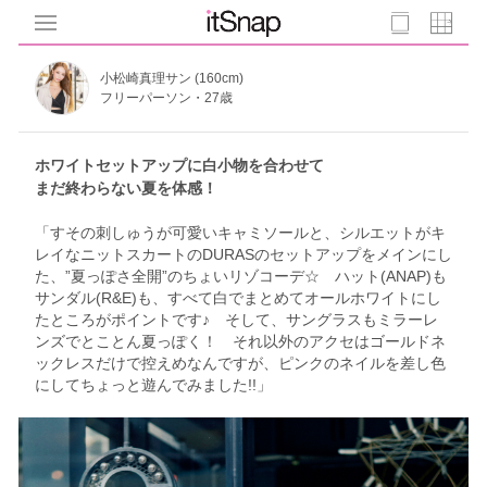
小松崎真理サン (160cm)
フリーパーソン・27歳
ホワイトセットアップに白小物を合わせて
まだ終わらない夏を体感！
「すその刺しゅうが可愛いキャミソールと、シルエットがキ
レイなニットスカートのDURASのセットアップをメインにし
た、”夏っぽさ全開”のちょいリゾコーデ☆ ハット(ANAP)も
サンダル(R&E)も、すべて白でまとめてオールホワイトにし
たところがポイントです♪ そして、サングラスもミラーレ
ンズでとことん夏っぽく！ それ以外のアクセはゴールドネ
ックレスだけで控えめなんですが、ピンクのネイルを差し色
にしてちょっと遊んでみました!!」