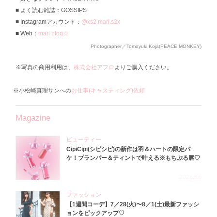
よく読む雑誌：GOSSIPS
Instagramアカウント：
@xs2.mari.s2x
Web：
mari blog☆
Photographer／Tomoyuki Koja(PEACE MONKEY)
※写真の商用利用は、
株式会社アフロ
よりご購入ください。
※小松崎真理サンへの
お仕事(キャスティング)依頼
Magazine
ビューティー
CipiCipi(シピシピ)の新作は羽＆ハートの限定パ
ケ！プランパー＆ティントで叶える※もちぷる唇♡
2026.8.6
ファッション
【1週間コーデ】7／28(火)〜8／1(土)最新ファッシ
ョンをピックアップ♡