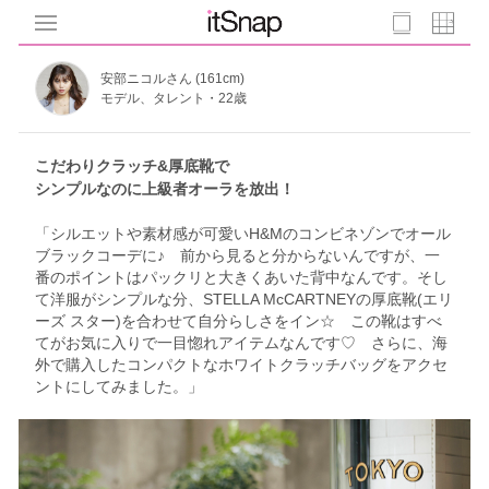
安部ニコルさん (161cm)
モデル、タレント・22歳
こだわりクラッチ&厚底靴で
シンプルなのに上級者オーラを放出！
「シルエットや素材感が可愛いH&Mのコンビネゾンでオール
ブラックコーデに♪ 前から見ると分からないんですが、一
番のポイントはパックリと大きくあいた背中なんです。そし
て洋服がシンプルな分、STELLA McCARTNEYの厚底靴(エリ
ーズ スター)を合わせて自分らしさをイン☆ この靴はすべ
てがお気に入りで一目惚れアイテムなんです♡ さらに、海
外で購入したコンパクトなホワイトクラッチバッグをアクセ
ントにしてみました。」