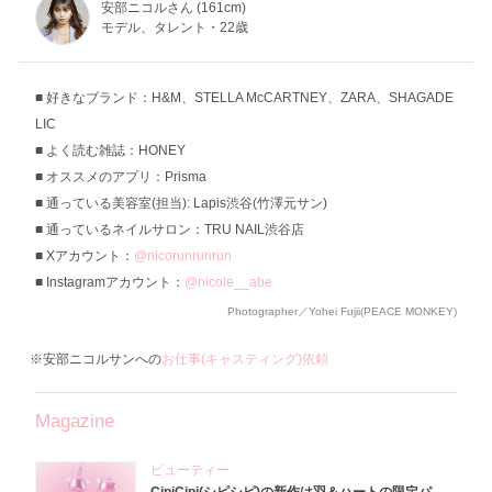
安部ニコルさん (161cm)
モデル、タレント・22歳
好きなブランド：H&M、STELLA McCARTNEY、ZARA、SHAGADE
LIC
よく読む雑誌：HONEY
オススメのアプリ：Prisma
通っている美容室(担当): Lapis渋谷(竹澤元サン)
通っているネイルサロン：TRU NAIL渋谷店
Xアカウント：
@nicorunrunrun
Instagramアカウント：
@nicole__abe
Photographer／Yohei Fujii(PEACE MONKEY)
※安部ニコルサンへの
お仕事(キャスティング)依頼
Magazine
ビューティー
CipiCipi(シピシピ)の新作は羽＆ハートの限定パ