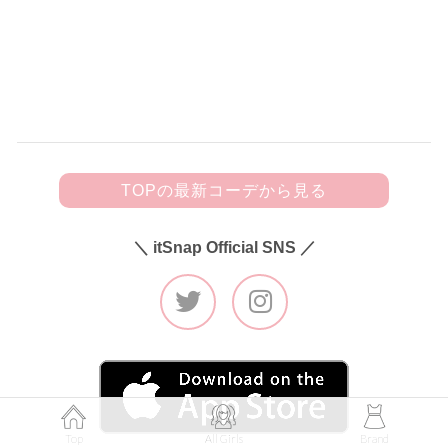
黒フリルキャミにビジューきらめく
デニムを合わせて甘辛カジュアルに♡
TOPの最新コーデから見る
＼ itSnap Official SNS ／
Top
All Girls
Brand