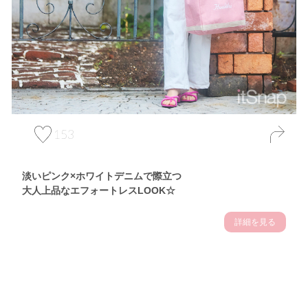
153
淡いピンク×ホワイトデニムで際立つ
大人上品なエフォートレスLOOK☆
詳細を見る
Theme
7.10
【2026年7月(3／13)】
夏の日差しを味方にする
Fri