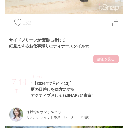
152
サイドプリーツが優雅に揺れて
細見えするお仕事帰りのディナースタイル☆
詳細を見る
Theme
7.14
"【2026年7月(4／13)】
夏の日差しを味方にする
Tue
アクティブおしゃれSNAP♪＠東京"
保坂玲奈サン (157cm)
モデル、フィットネストレーナー・31歳