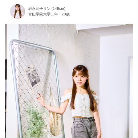
岩永莉子サン (149cm)
青山学院大学二年・20歳