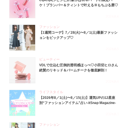
ケ！プランパー＆ティントで叶える※もちぷる唇♡
2026.8.6
ファッション
【1週間コーデ】7／28(火)〜8／1(土)最新ファッシ
ョンをピックアップ♡
2026.8.5
ビューティー
VDLで仕込む圧倒的透明感ほっぺ♡小田切ヒロさん
絶賛のリキッド＆バームチークを徹底解剖！
2026.8.4
ライフスタイル
【2026年8／1(土)〜8／15(土)】運気UPの12星座
別“ファッションアイテム”占い-itSnap Magazine-
2026.8.1
ファッション