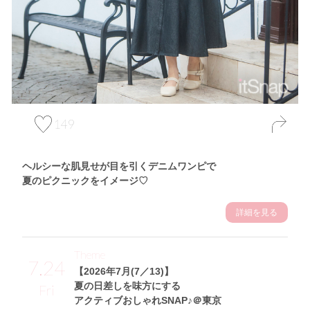
149
ヘルシーな肌見せが目を引くデニムワンピで
夏のピクニックをイメージ♡
詳細を見る
Theme
7.24
【2026年7月(7／13)】
夏の日差しを味方にする
Fri
アクティブおしゃれSNAP♪＠東京