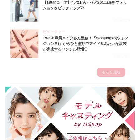
【1週間コーデ】7／21(火)〜7／25(土)最新ファッ
ションをピックアップ♡
2026.7.29
ビューティー
TWICE専属メイクさん監修！「Wonjungyo(ウォン
ジョンヨ)」からひと塗りでアイドルみたいな涙袋
が完成するペンシル登場♡
2023.3.23
もっと見る