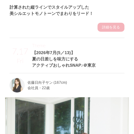
計算された縦ラインでスタイルアップした
美シルエットモノトーンでまわりをリード！
詳細を見る
Theme
7.17
【2026年7月(5／13)】
夏の日差しを味方にする
Fri
アクティブおしゃれSNAP♪＠東京
佐藤日向子サン (167cm)
会社員・22歳