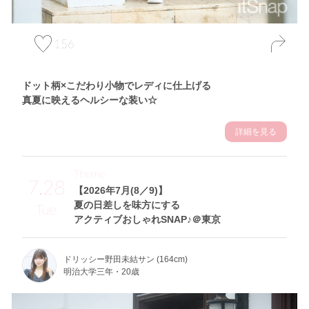
156
ドット柄×こだわり小物でレディに仕上げる
真夏に映えるヘルシーな装い☆
詳細を見る
Theme
7.28
【2026年7月(8／9)】
夏の日差しを味方にする
Tue
アクティブおしゃれSNAP♪＠東京
ドリッシー野田未結サン (164cm)
明治大学三年・20歳