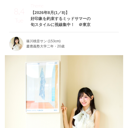
Theme
8.4
【2026年8月(1／8)】
好印象を約束するミッドサマーの
Tue
旬スタイルに視線集中！ ＠東京
篠川桃音サン (153cm)
慶應義塾大学二年・20歳