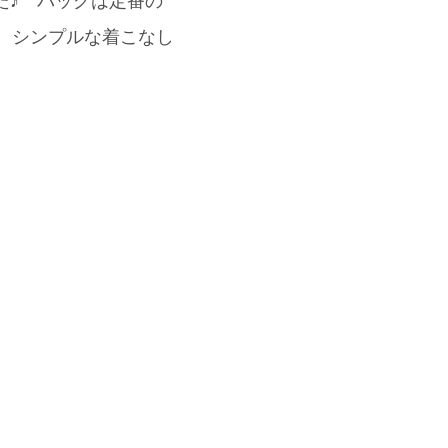
た♪ バッグは定番の
いて、シンプルな着こなし