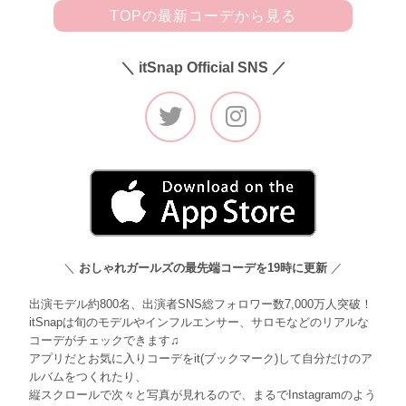
TOPの最新コーデから見る
＼ itSnap Official SNS ／
＼
おしゃれガールズの最先端コーデを19時に更新
／
出演モデル約800名、出演者SNS総フォロワー数7,000万人突破！
itSnapは旬のモデルやインフルエンサー、サロモなどのリアルな
コーデがチェックできます♫
アプリだとお気に入りコーデをit(ブックマーク)して自分だけのア
ルバムをつくれたり、
縦スクロールで次々と写真が見れるので、まるでInstagramのよう