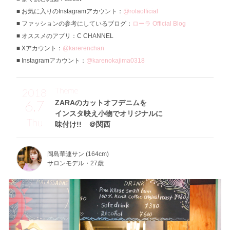
お気に入りのInstagramアカウント：
@rolaofficial
ファッションの参考にしているブログ：
ローラ Official Blog
オススメのアプリ：C CHANNEL
Xアカウント：
@karerenchan
Instagramアカウント：
@karenokajima0318
Theme
2018
6.7
ZARAのカットオフデニムを
インスタ映え小物でオリジナルに
Thu
味付け!! ＠関西
岡島華連サン (164cm)
サロンモデル・27歳