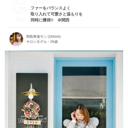
Theme
2018
1.25
ファーをバランスよく
取り入れて可愛さと温もりを
Thu
同時に獲得!! ＠関西
岡島華連サン (164cm)
サロンモデル・26歳