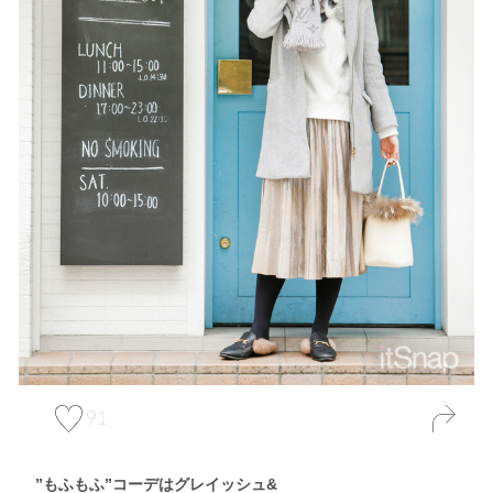
91
”もふもふ”コーデはグレイッシュ&