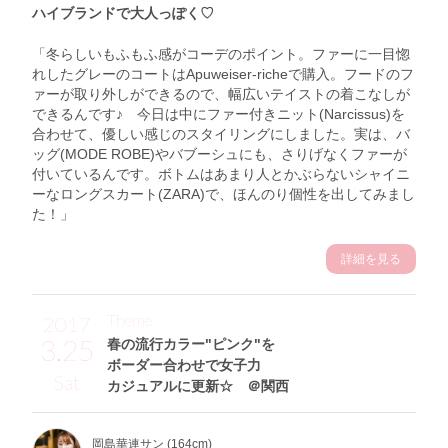
ハイブランドで大人っぽく♡︎
「冬らしいもふもふ感がコーデのポイント。ファーに一目惚
れしたグレーのコートはApuweiser-richeで購入。フードのフ
ァーが取り外しができるので、幅広いテイストの着こなしが
できるんです♪ 今日は中にファー付きニット(Narcissus)を
合わせて、優しい感じのスタイリングにしました。実は、バ
ッグ(MODE ROBE)やバブーシュにも、さりげなくファーが
付いているんです。ボトムはあまり人とかぶらないシャイニ
ーなロングスカート(ZARA)で、ほんのり個性を出してみまし
た！」
詳細を見る
Theme
2017
3.25
春の流行カラー"ピンク"を
ボーダー合わせで女子力
Sat
カジュアルに更新☆ ＠関西
岡島華連サン (164cm)