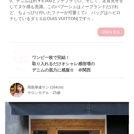
0、デニムは約￥5,000とプチプラで◎。そして、足首見せを
してヌケ感も意識。このバブーシュはノーブランドだけれ
ど、ちょっぴり付いたファーが可愛くて♪ バッグはヘビロ
テしているダミエ(LOUIS VUITTON)です☆」
詳細を見る
Theme
2016
9.22
ワンピ一枚で完結！
取り入れるだけオシャレ感倍増の
Thu
デニムの底力に感服☆ ＠関西
岡島華連サン (164cm)
サロンモデル・25歳