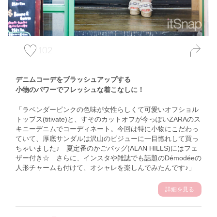
102
デニムコーデをブラッシュアップする
小物のパワーでフレッシュな着こなしに！
「ラベンダーピンクの色味が女性らしくて可愛いオフショル
トップス(titivate)と、すそのカットオフが今っぽいZARAのス
キニーデニムでコーディネート。今回は特に小物にこだわっ
ていて、厚底サンダルは沢山のビジューに一目惚れして買っ
ちゃいました♪ 夏定番のかごバッグ(ALAN HILLS)にはフェ
ザー付き☆ さらに、インスタや雑誌でも話題のDémodéeの
人形チャームも付けて、オシャレを楽しんでみたんです♪」
詳細を見る