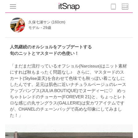
久保七瀬サン (160cm)
モデル・29歳
人気継続のオルショルをアップデートする
旬のニットとマスタードの色使い！
「まだまだ流行っているオフショル(Narcissus)はニット素材
にすれば秋もまったく問題なし♪ さらに、マスタードのス
カート(Stylise楽天)を合わせて色味でも秋っぽい着こなしに
したんです。足元は肌色に近いナチュラルベージュのレース
アップパンプス(JULIA BOUTIQUE)でヌーディーに♡ めっ
ちゃトレンドのチョーカー(FOREVER 21)と、ちょっとレト
ロな感じの丸サングラス(GALLERIE)は安カワアイテムです
が、CHANELのチェーンバッグで高めな印象にしてみまし
た！」