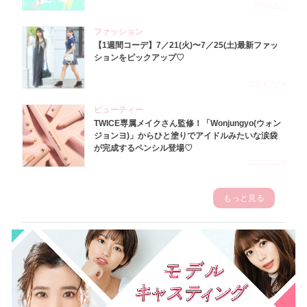
2026.8.1
ファッション
【1週間コーデ】7／21(火)〜7／25(土)最新ファッ
ションをピックアップ♡
2026.7.29
ビューティー
TWICE専属メイクさん監修！「Wonjungyo(ウォン
ジョンヨ)」からひと塗りでアイドルみたいな涙袋
が完成するペンシル登場♡
2023.3.23
もっと見る