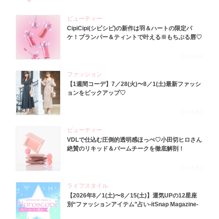
ビューティー
CipiCipi(シピシピ)の新作は羽＆ハートの限定パ
ケ！プランパー＆ティントで叶える※もちぷる唇♡
2026.8.6
ファッション
【1週間コーデ】7／28(火)〜8／1(土)最新ファッシ
ョンをピックアップ♡
2026.8.5
ビューティー
VDLで仕込む圧倒的透明感ほっぺ♡小田切ヒロさん
絶賛のリキッド＆バームチークを徹底解剖！
2026.8.4
ライフスタイル
【2026年8／1(土)〜8／15(土)】運気UPの12星座
別“ファッションアイテム”占い-itSnap Magazine-