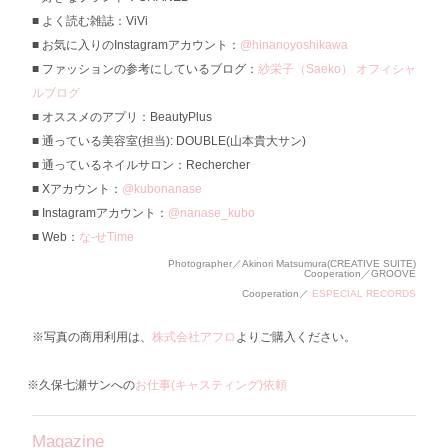
よく読む雑誌：ViVi
お気に入りのInstagramアカウント：
@hinanoyoshikawa
ファッションの参考にしているブログ：
紗栄子（Saeko） オフィシャ
ルブログ
オススメのアプリ：BeautyPlus
通っている美容室(担当): DOUBLE(山本貴大サン)
通っているネイルサロン：Rechercher
Xアカウント：
@kubonanase
Instagramアカウント：
@nanase_kubo
Web：
な-せTime
Photographer／Akinori Matsumura(CREATIVE SUITE)
Cooperation／GROOVE
Cooperation／
ESPECIAL RECORDS
※写真の商用利用は、
株式会社アフロ
よりご購入ください。
※久保七瀬サンへの
お仕事(キャスティング)依頼
Magazine