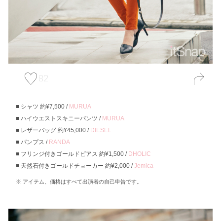
82
シャツ 約¥7,500 /
MURUA
ハイウエストスキニーパンツ /
MURUA
レザーバッグ 約¥45,000 /
DIESEL
パンプス /
RANDA
フリンジ付きゴールドピアス 約¥1,500 /
DHOLIC
天然石付きゴールドチョーカー 約¥2,000 /
Jemica
アイテム、価格はすべて出演者の自己申告です。