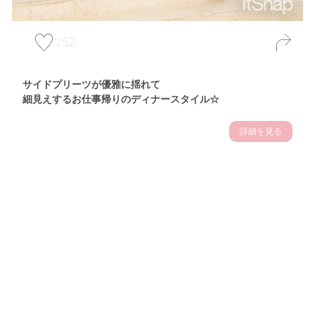
152
サイドプリーツが優雅に揺れて
細見えするお仕事帰りのディナースタイル☆
詳細を見る
Theme
7.14
"【2026年7月(4／13)】
夏の日差しを味方にする
Tue
アクティブおしゃれSNAP♪＠東京"
保坂玲奈サン (157cm)
モデル、フィットネストレーナー・31歳