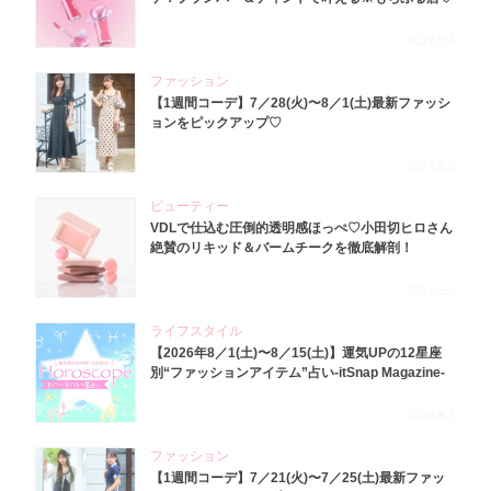
2026.8.6
ファッション
【1週間コーデ】7／28(火)〜8／1(土)最新ファッシ
ョンをピックアップ♡
2026.8.5
ビューティー
VDLで仕込む圧倒的透明感ほっぺ♡小田切ヒロさん
絶賛のリキッド＆バームチークを徹底解剖！
2026.8.4
ライフスタイル
【2026年8／1(土)〜8／15(土)】運気UPの12星座
別“ファッションアイテム”占い-itSnap Magazine-
2026.8.1
ファッション
【1週間コーデ】7／21(火)〜7／25(土)最新ファッ