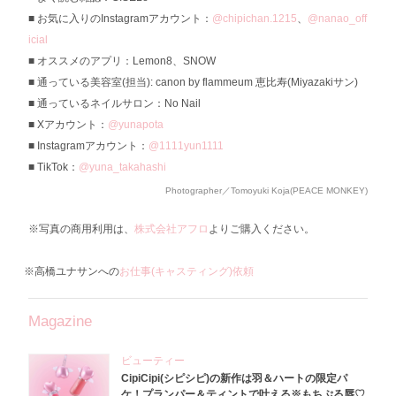
お気に入りのInstagramアカウント：
@chipichan.1215
、
@nanao_off
icial
オススメのアプリ：Lemon8、SNOW
通っている美容室(担当): canon by flammeum 恵比寿(Miyazakiサン)
通っているネイルサロン：No Nail
Xアカウント：
@yunapota
Instagramアカウント：
@1111yun1111
TikTok：
@yuna_takahashi
Photographer／Tomoyuki Koja(PEACE MONKEY)
※写真の商用利用は、
株式会社アフロ
よりご購入ください。
※高橋ユナサンへの
お仕事(キャスティング)依頼
Magazine
ビューティー
CipiCipi(シピシピ)の新作は羽＆ハートの限定パ
ケ！プランパー＆ティントで叶える※もちぷる唇♡