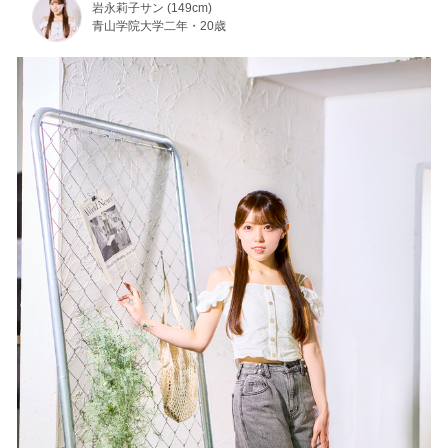
岩永莉子サン (149cm)
青山学院大学二年・20歳