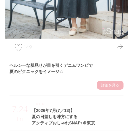
149
ヘルシーな肌見せが目を引くデニムワンピで
夏のピクニックをイメージ♡
詳細を見る
Theme
7.24
【2026年7月(7／13)】
夏の日差しを味方にする
Fri
アクティブおしゃれSNAP♪＠東京