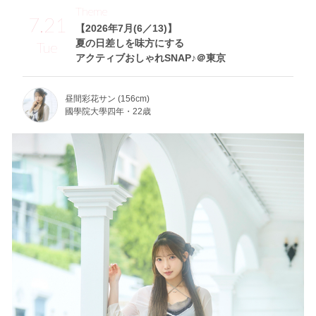
Theme
7.21
【2026年7月(6／13)】
夏の日差しを味方にする
Tue
アクティブおしゃれSNAP♪＠東京
昼間彩花サン (156cm)
國學院大學四年・22歳