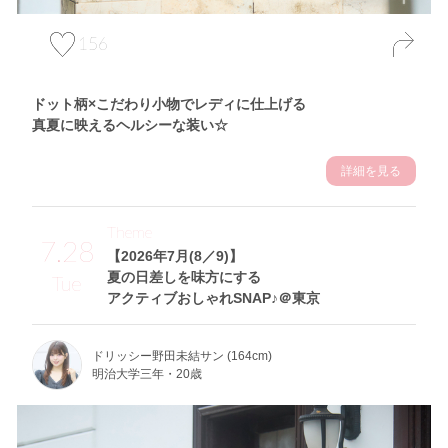
156
ドット柄×こだわり小物でレディに仕上げる
真夏に映えるヘルシーな装い☆
詳細を見る
Theme
7.28
【2026年7月(8／9)】
夏の日差しを味方にする
Tue
アクティブおしゃれSNAP♪＠東京
ドリッシー野田未結サン (164cm)
明治大学三年・20歳