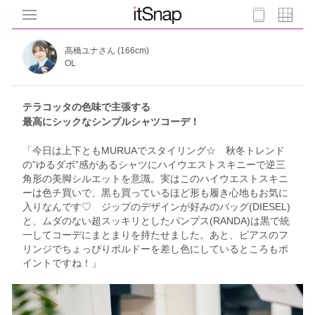
高橋ユナさん (166cm)
OL
テラコッタの色味で主張する
最高にシックなシンプルシャツコーデ！
「今日は上下ともMURUAでスタイリング☆ 秋冬トレンド
の”ゆるダボ”感があるシャツにハイウエストスキニーで逆三
角形の美脚シルエットを意識。実はこのハイウエストスキニ
ーは色チ買いで、黒も買っているほど形も履き心地もお気に
入りなんです♡ ジップのデザインが好みのバッグ(DIESEL)
と、ムダのない超スッキリとしたパンプス(RANDA)は黒で統
一してコーデにまとまりを持たせました。あと、ピアスのフ
リンジでちょっぴりボルドーを差し色にしているところもポ
イントですね！」