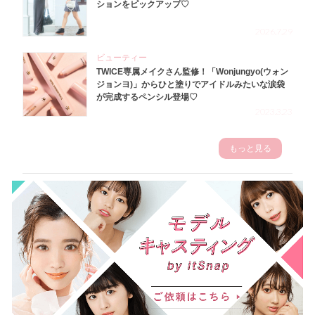
ションをピックアップ♡
2026.7.29
ビューティー
TWICE専属メイクさん監修！「Wonjungyo(ウォン
ジョンヨ)」からひと塗りでアイドルみたいな涙袋
が完成するペンシル登場♡
2023.3.23
もっと見る