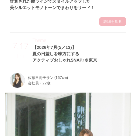
計算された縦ラインでスタイルアップした
美シルエットモノトーンでまわりをリード！
詳細を見る
Theme
7.17
【2026年7月(5／13)】
夏の日差しを味方にする
Fri
アクティブおしゃれSNAP♪＠東京
佐藤日向子サン (167cm)
会社員・22歳