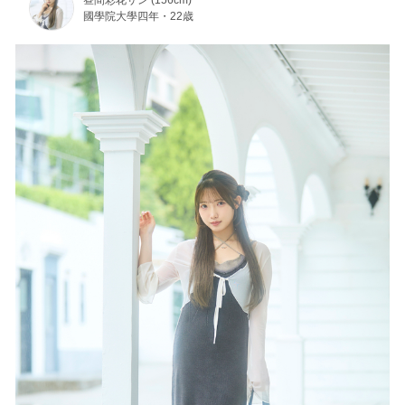
昼間彩花サン (156cm)
國學院大學四年・22歳