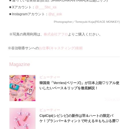
通っている美容室(担当): SHIMA DAIKANYAMA(米山超己サン)
Xアカウント：
@___Sbc_xa
Instagramアカウント：
@yj_ask
Photographer／Tomoyuki Koja(PEACE MONKEY)
※写真の商用利用は、
株式会社アフロ
よりご購入ください。
※谷治朝香サンへの
お仕事(キャスティング)依頼
Magazine
ビューティー
韓国発「Verries(ベリーズ)」が日本上陸♡リアル使
いしたいベース＆リップを徹底解説！
2026.8.10
ビューティー
CipiCipi(シピシピ)の新作は羽＆ハートの限定パ
ケ！プランパー＆ティントで叶える※もちぷる唇♡