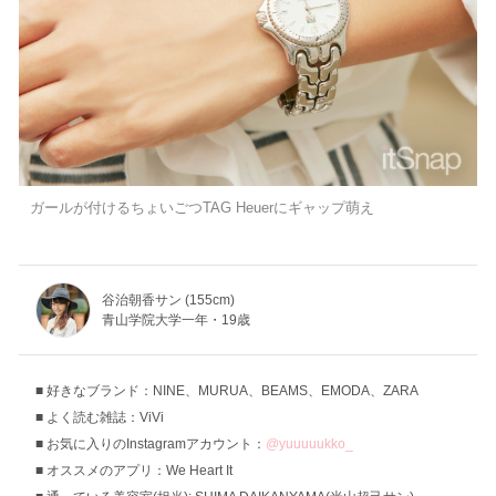
ガールが付けるちょいごつTAG Heuerにギャップ萌え
谷治朝香サン (155cm)
青山学院大学一年・19歳
好きなブランド：NINE、MURUA、BEAMS、EMODA、ZARA
よく読む雑誌：ViVi
お気に入りのInstagramアカウント：
@yuuuuukko_
オススメのアプリ：We Heart It