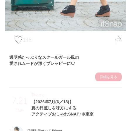
148
透明感たっぷりなスクールガール風の
愛されムードが漂うプレッピーに♡
詳細を見る
Theme
7.21
【2026年7月(6／13)】
夏の日差しを味方にする
Tue
アクティブおしゃれSNAP♪＠東京