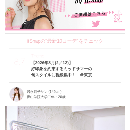
itSnapの“最新10コーデ”をチェック
Theme
8.7
【2026年8月(2／12)】
好印象を約束するミッドサマーの
Fri
旬スタイルに視線集中！ ＠東京
岩永莉子サン (149cm)
青山学院大学二年・20歳