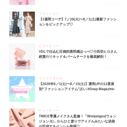
2026.8.6
ファッション
【1週間コーデ】7／28(火)〜8／1(土)最新ファッシ
ョンをピックアップ♡
2026.8.5
ビューティー
VDLで仕込む圧倒的透明感ほっぺ♡小田切ヒロさん
絶賛のリキッド＆バームチークを徹底解剖！
2026.8.4
ライフスタイル
【2026年8／1(土)〜8／15(土)】運気UPの12星座
別“ファッションアイテム”占い-itSnap Magazine-
2026.8.1
ビューティー
TWICE専属メイクさん監修！「Wonjungyo(ウォン
ジョンヨ)」からひと塗りでアイドルみたいな涙袋
が完成するペンシル登場♡