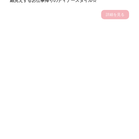
細見えするお仕事帰りのディナースタイル☆
詳細を見る
Theme
7.14
"【2026年7月(4／13)】
夏の日差しを味方にする
Tue
アクティブおしゃれSNAP♪＠東京"
保坂玲奈サン (157cm)
モデル、フィットネストレーナー・31歳