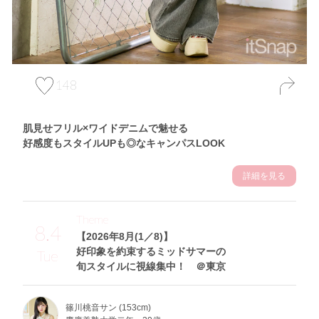
148
肌見せフリル×ワイドデニムで魅せる
好感度もスタイルUPも◎なキャンパスLOOK
詳細を見る
Theme
8.4
【2026年8月(1／8)】
好印象を約束するミッドサマーの
Tue
旬スタイルに視線集中！ ＠東京
篠川桃音サン (153cm)