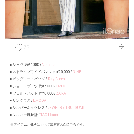
73
シャツ 約¥7,000 /
Nomine
ストライプワイドパンツ 約¥26,000 /
NINE
ビッグトートバッグ /
Tory Burch
ショートブーツ 約¥7,000 /
OZOC
フェルトハット 約¥6,000 /
ZARA
サングラス /
EMODA
シルバーネックレス /
JEWELRY TSUTSUMI
シルバー腕時計 /
TAG Heuer
アイテム、価格はすべて出演者の自己申告です。