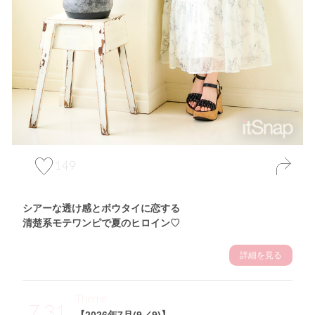
149
シアーな透け感とボウタイに恋する
清楚系モテワンピで夏のヒロイン♡
詳細を見る
Theme
7.31