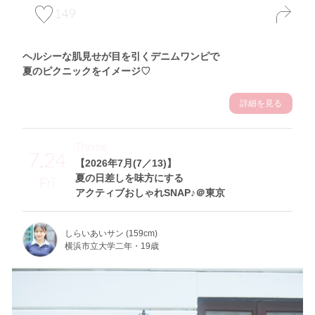
149
ヘルシーな肌見せが目を引くデニムワンピで
夏のピクニックをイメージ♡
詳細を見る
Theme
7.24
【2026年7月(7／13)】
夏の日差しを味方にする
Fri
アクティブおしゃれSNAP♪＠東京
しらいあいサン (159cm)
横浜市立大学二年・19歳