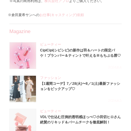
※写真の商用利用は、
株式会社アフロ
よりご購入ください。
※倉田夏希サンへの
お仕事(キャスティング)依頼
Magazine
ビューティー
CipiCipi(シピシピ)の新作は羽＆ハートの限定パ
ケ！プランパー＆ティントで叶える※もちぷる唇♡
2026.8.6
ファッション
【1週間コーデ】7／28(火)〜8／1(土)最新ファッシ
ョンをピックアップ♡
2026.8.5
ビューティー
VDLで仕込む圧倒的透明感ほっぺ♡小田切ヒロさん
絶賛のリキッド＆バームチークを徹底解剖！