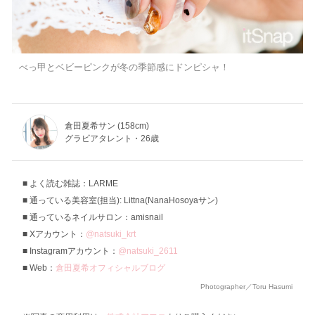
べっ甲とベビーピンクが冬の季節感にドンピシャ！
倉田夏希サン (158cm)
グラビアタレント・26歳
よく読む雑誌：LARME
通っている美容室(担当): Littna(NanaHosoyaサン)
通っているネイルサロン：amisnail
Xアカウント：
@natsuki_krt
Instagramアカウント：
@natsuki_2611
Web：
倉田夏希オフィシャルブログ
Photographer／Toru Hasumi