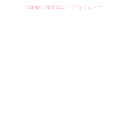
itSnapの“最新10コーデ”をチェック
Theme
8.7
【2026年8月(2／12)】
好印象を約束するミッドサマーの
Fri
旬スタイルに視線集中！ ＠東京
岩永莉子サン (149cm)
青山学院大学二年・20歳