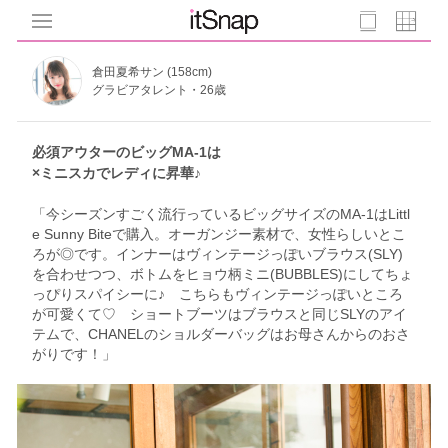
倉田夏希サン (158cm)
グラビアタレント・26歳
必須アウターのビッグMA-1は
×ミニスカでレディに昇華♪
「今シーズンすごく流行っているビッグサイズのMA-1はLittl
e Sunny Biteで購入。オーガンジー素材で、女性らしいとこ
ろが◎です。インナーはヴィンテージっぽいブラウス(SLY)
を合わせつつ、ボトムをヒョウ柄ミニ(BUBBLES)にしてちょ
っぴりスパイシーに♪ こちらもヴィンテージっぽいところ
が可愛くて♡ ショートブーツはブラウスと同じSLYのアイ
テムで、CHANELのショルダーバッグはお母さんからのおさ
がりです！」