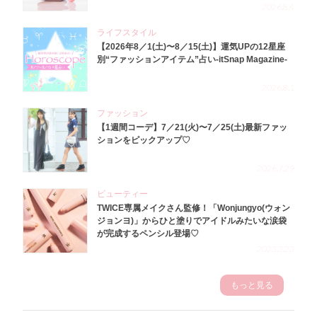
2026.8.4
ライフスタイル
【2026年8／1(土)〜8／15(土)】運気UPの12星座
別“ファッションアイテム”占い-itSnap Magazine-
2026.8.1
ファッション
【1週間コーデ】7／21(火)〜7／25(土)最新ファッ
ションをピックアップ♡
2026.7.29
ビューティー
TWICE専属メイクさん監修！「Wonjungyo(ウォン
ジョンヨ)」からひと塗りでアイドルみたいな涙袋
が完成するペンシル登場♡
2023.3.23
もっと見る