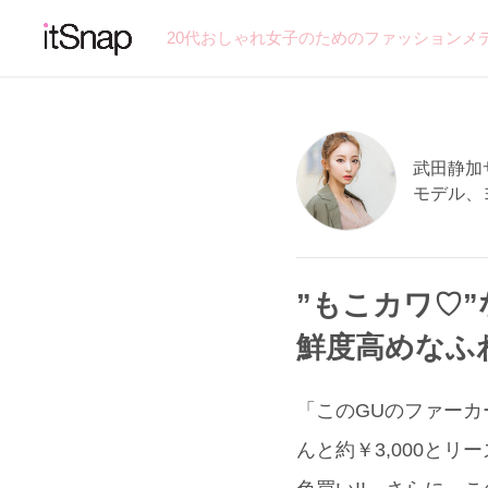
20代おしゃれ女子のためのファッションメ
武田静加サン
モデル、
”もこカワ♡
鮮度高めなふ
「このGUのファー
んと約￥3,000とリ