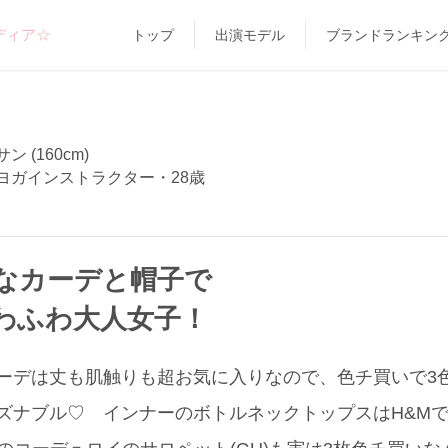
ディア☆
トップ
出演モデル
ブランドランキン
 (160cm)
ヨガインストラクター・28歳
”なカーデと帽子で
わふわ大人女子！
カーデは丈も肌触りも超お気に入りなので、色チ買いで3
ーズナブル♡ インナーのボトルネックトップスはH&Mで約