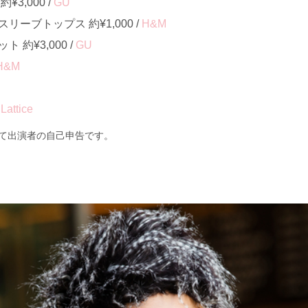
3,000 /
GU
ーブトップス 約¥1,000 /
H&M
約¥3,000 /
GU
H&M
/
Lattice
て出演者の自己申告です。