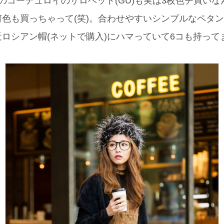
このコーデュロイのサロペット(GU)も実は3枚色チ買いな
色も買っちゃって(笑)。合わせやすいシンプルなペタン
ロシアン帽(ネットで購入)にハマっていて6コも持って