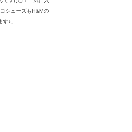
んです(笑)！ 気に入
コシューズもH&Mの
ます♪」