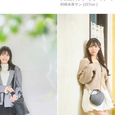
村崎未來サン (157cm )