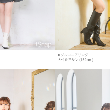
■ ジルコニアリング
大竹香乃サン (159cm )