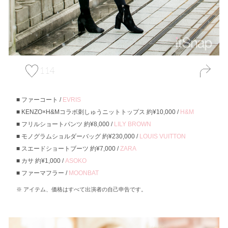
114
ファーコート /
EVRIS
KENZO×H&Mコラボ刺しゅうニットトップス 約¥10,000 /
H&M
フリルショートパンツ 約¥8,000 /
LILY BROWN
モノグラムショルダーバッグ 約¥230,000 /
LOUIS VUITTON
スエードショートブーツ 約¥7,000 /
ZARA
カサ 約¥1,000 /
ASOKO
ファーマフラー /
MOONBAT
アイテム、価格はすべて出演者の自己申告です。