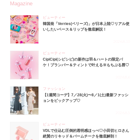
Magazine
ビューティー
韓国発「Verries(ベリーズ)」が日本上陸♡リアル使
いしたいベース＆リップを徹底解説！
2026.8.10
ビューティー
CipiCipi(シピシピ)の新作は羽＆ハートの限定パ
ケ！プランパー＆ティントで叶える※もちぷる唇♡
2026.8.6
ファッション
【1週間コーデ】7／28(火)〜8／1(土)最新ファッシ
ョンをピックアップ♡
2026.8.5
ビューティー
VDLで仕込む圧倒的透明感ほっぺ♡小田切ヒロさん
絶賛のリキッド＆バームチークを徹底解剖！