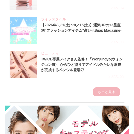
2026.8.4
ライフスタイル
【2026年8／1(土)〜8／15(土)】運気UPの12星座
別“ファッションアイテム”占い-itSnap Magazine-
2026.8.1
ビューティー
TWICE専属メイクさん監修！「Wonjungyo(ウォン
ジョンヨ)」からひと塗りでアイドルみたいな涙袋
が完成するペンシル登場♡
2023.3.23
もっと見る