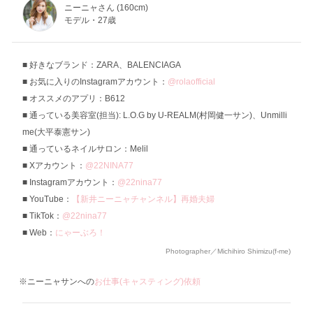
ニーニャさん (160cm)
モデル・27歳
好きなブランド：ZARA、BALENCIAGA
お気に入りのInstagramアカウント：
@rolaofficial
オススメのアプリ：B612
通っている美容室(担当): L.O.G by U-REALM(村岡健一サン)、Unmilli
me(大平泰憲サン)
通っているネイルサロン：Melil
Xアカウント：
@22NINA77
Instagramアカウント：
@22nina77
YouTube：
【新井ニーニャチャンネル】再婚夫婦
TikTok：
@22nina77
Web：
にゃーぶろ！
Photographer／Michihiro Shimizu(f-me)
※ニーニャサンへの
お仕事(キャスティング)依頼