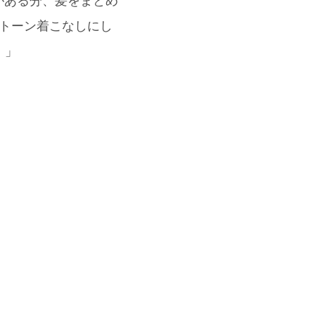
がある分、髪をまとめ
トーン着こなしにし
！」