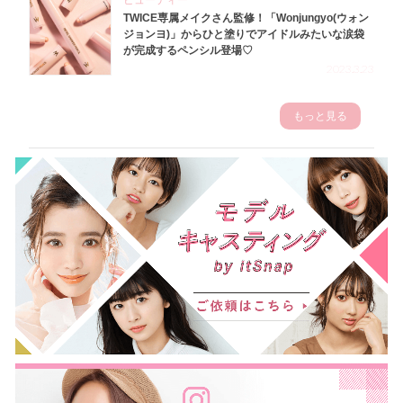
ビューティー
TWICE専属メイクさん監修！「Wonjungyo(ウォン
ジョンヨ)」からひと塗りでアイドルみたいな涙袋
が完成するペンシル登場♡
2023.3.23
もっと見る