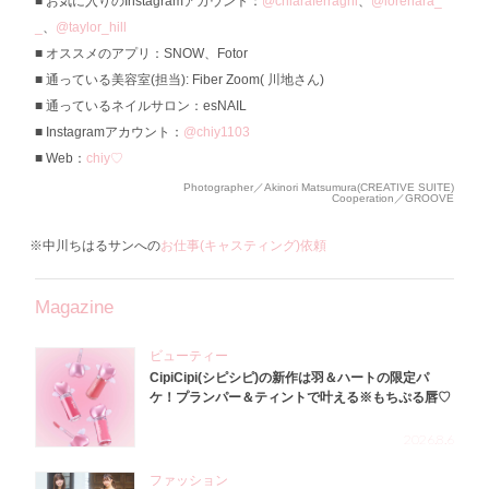
お気に入りのInstagramアカウント：
@chiaraferragni
、
@lorenara_
_
、
@taylor_hill
オススメのアプリ：SNOW、Fotor
通っている美容室(担当): Fiber Zoom( 川地さん)
通っているネイルサロン：esNAIL
Instagramアカウント：
@chiy1103
Web：
chiy♡
Photographer／Akinori Matsumura(CREATIVE SUITE)
Cooperation／GROOVE
※中川ちはるサンへの
お仕事(キャスティング)依頼
Magazine
ビューティー
CipiCipi(シピシピ)の新作は羽＆ハートの限定パ
ケ！プランパー＆ティントで叶える※もちぷる唇♡
2026.8.6
ファッション