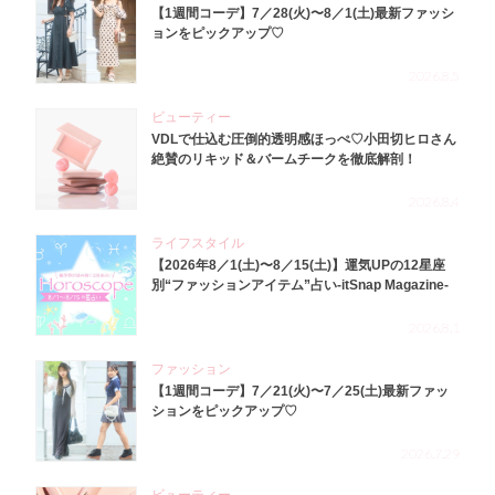
【1週間コーデ】7／28(火)〜8／1(土)最新ファッシ
ョンをピックアップ♡
2026.8.5
ビューティー
VDLで仕込む圧倒的透明感ほっぺ♡小田切ヒロさん
絶賛のリキッド＆バームチークを徹底解剖！
2026.8.4
ライフスタイル
【2026年8／1(土)〜8／15(土)】運気UPの12星座
別“ファッションアイテム”占い-itSnap Magazine-
2026.8.1
ファッション
【1週間コーデ】7／21(火)〜7／25(土)最新ファッ
ションをピックアップ♡
2026.7.29