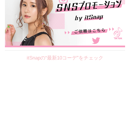
itSnapの“最新10コーデ”をチェック
Theme
8.7
【2026年8月(2／12)】
好印象を約束するミッドサマーの
Fri
旬スタイルに視線集中！ ＠東京
岩永莉子サン (149cm)
青山学院大学二年・20歳