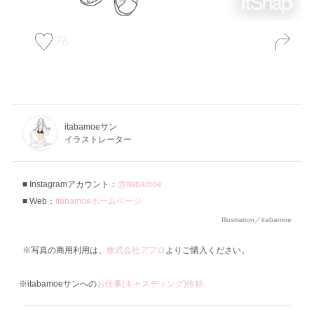
76
itabamoeサン
イラストレーター
Instagramアカウント：
@itabamoe
Web：
itabamoeホームページ
Illustration／itabamoe
※写真の商用利用は、
株式会社アフロ
よりご購入ください。
※itabamoeサンへの
お仕事(キャスティング)依頼