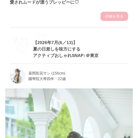
愛されムードが漂うプレッピーに♡
詳細を見る
Theme
7.21
【2026年7月(6／13)】
夏の日差しを味方にする
Tue
アクティブおしゃれSNAP♪＠東京
昼間彩花サン (156cm)
國學院大學四年・22歳