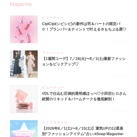
Magazine
ビューティー
CipiCipi(シピシピ)の新作は羽＆ハートの限定パ
ケ！プランパー＆ティントで叶える※もちぷる唇♡
2026.8.6
ファッション
【1週間コーデ】7／28(火)〜8／1(土)最新ファッシ
ョンをピックアップ♡
2026.8.5
ビューティー
VDLで仕込む圧倒的透明感ほっぺ♡小田切ヒロさん
絶賛のリキッド＆バームチークを徹底解剖！
2026.8.4
ライフスタイル
【2026年8／1(土)〜8／15(土)】運気UPの12星座
別“ファッションアイテム”占い-itSnap Magazine-