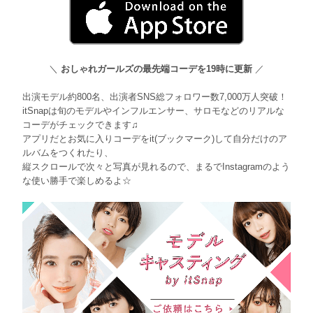
＼
おしゃれガールズの最先端コーデを19時に更新
／
出演モデル約800名、出演者SNS総フォロワー数7,000万人突破！
itSnapは旬のモデルやインフルエンサー、サロモなどのリアルな
コーデがチェックできます♫
アプリだとお気に入りコーデをit(ブックマーク)して自分だけのア
ルバムをつくれたり、
縦スクロールで次々と写真が見れるので、まるでInstagramのよう
な使い勝手で楽しめるよ☆