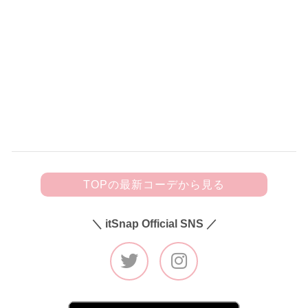
150
黒フリルキャミにビジューきらめく
デニムを合わせて甘辛カジュアルに♡
TOPの最新コーデから見る
＼ itSnap Official SNS ／