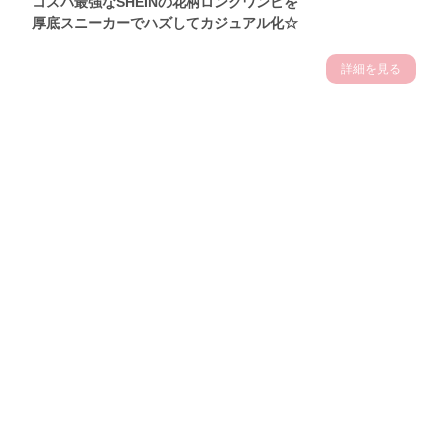
コスパ最強なSHEINの花柄ロングワンピを
厚底スニーカーでハズしてカジュアル化☆
詳細を見る
Theme
7.7
【2026年7月(2／13)】
夏の日差しを味方にする
Tue
アクティブおしゃれSNAP♪＠東京
青野さくらサン (165cm)
女優、モデル・25歳