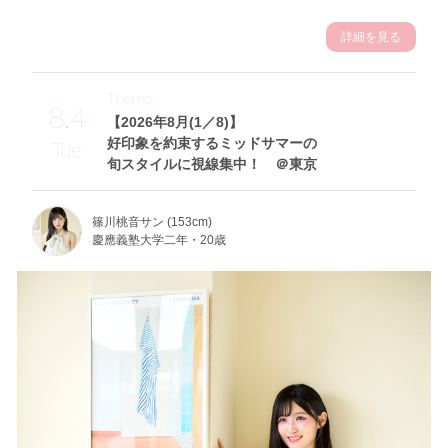
詳細を見る
Theme
8.4
【2026年8月(1／8)】
好印象を約束するミッドサマーの
Tue
旬スタイルに視線集中！ ＠東京
篠川桃音サン (153cm)
慶應義塾大学二年・20歳