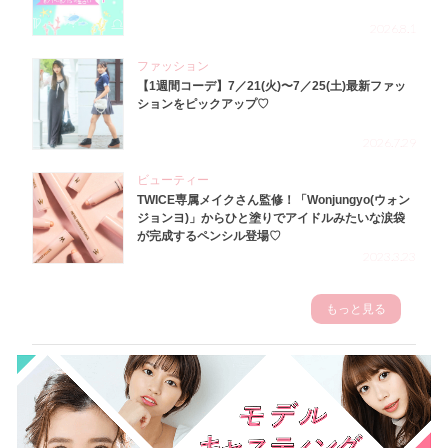
2026.8.1
ファッション
【1週間コーデ】7／21(火)〜7／25(土)最新ファッ
ションをピックアップ♡
2026.7.29
ビューティー
TWICE専属メイクさん監修！「Wonjungyo(ウォン
ジョンヨ)」からひと塗りでアイドルみたいな涙袋
が完成するペンシル登場♡
2023.3.23
もっと見る