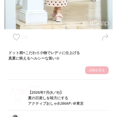
156
ドット柄×こだわり小物でレディに仕上げる
真夏に映えるヘルシーな装い☆
詳細を見る
Theme
7.28
【2026年7月(8／9)】
夏の日差しを味方にする
Tue
アクティブおしゃれSNAP♪＠東京