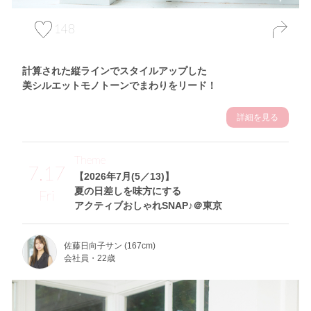
148
計算された縦ラインでスタイルアップした
美シルエットモノトーンでまわりをリード！
詳細を見る
Theme
7.17
【2026年7月(5／13)】
夏の日差しを味方にする
Fri
アクティブおしゃれSNAP♪＠東京
佐藤日向子サン (167cm)
会社員・22歳