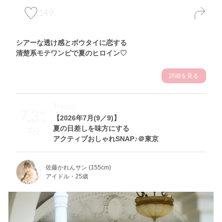
149
シアーな透け感とボウタイに恋する
清楚系モテワンピで夏のヒロイン♡
詳細を見る
Theme
7.31
【2026年7月(9／9)】
夏の日差しを味方にする
Fri
アクティブおしゃれSNAP♪＠東京
佐藤かれんサン (155cm)
アイドル・25歳