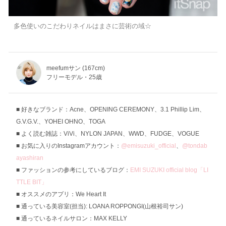
多色使いのこだわりネイルはまさに芸術の域☆
meefumサン (167cm)
フリーモデル・25歳
好きなブランド：Acne、OPENING CEREMONY、3.1 Phillip Lim、
G.V.G.V.、YOHEI OHNO、TOGA
よく読む雑誌：ViVi、NYLON JAPAN、WWD、FUDGE、VOGUE
お気に入りのInstagramアカウント：
@emisuzuki_official
、
@tondab
ayashiran
ファッションの参考にしているブログ：
EMI SUZUKI official blog「LI
TTLE BIT」
オススメのアプリ：We Heart It
通っている美容室(担当): LOANA ROPPONGI(山根裕司サン)
通っているネイルサロン：MAX KELLY