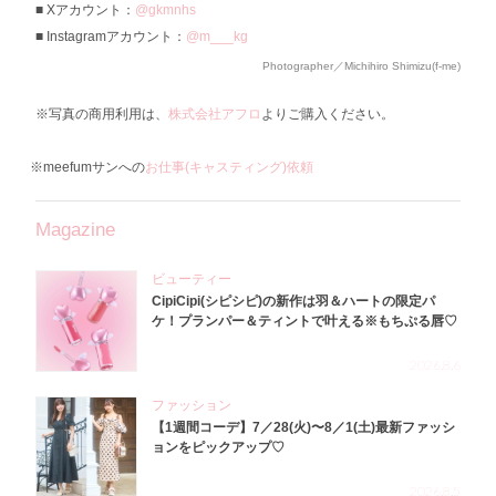
Xアカウント：
@gkmnhs
Instagramアカウント：
@m___kg
Photographer／Michihiro Shimizu(f-me)
※写真の商用利用は、
株式会社アフロ
よりご購入ください。
※meefumサンへの
お仕事(キャスティング)依頼
Magazine
ビューティー
CipiCipi(シピシピ)の新作は羽＆ハートの限定パ
ケ！プランパー＆ティントで叶える※もちぷる唇♡
2026.8.6
ファッション
【1週間コーデ】7／28(火)〜8／1(土)最新ファッシ
ョンをピックアップ♡
2026.8.5