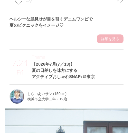
149
ヘルシーな肌見せが目を引くデニムワンピで
夏のピクニックをイメージ♡
詳細を見る
Theme
7.24
【2026年7月(7／13)】
夏の日差しを味方にする
Fri
アクティブおしゃれSNAP♪＠東京
しらいあいサン (159cm)
横浜市立大学二年・19歳