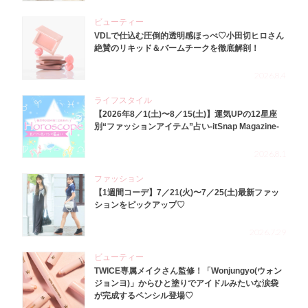
ビューティー
VDLで仕込む圧倒的透明感ほっぺ♡小田切ヒロさん
絶賛のリキッド＆バームチークを徹底解剖！
2026.8.4
ライフスタイル
【2026年8／1(土)〜8／15(土)】運気UPの12星座
別“ファッションアイテム”占い-itSnap Magazine-
2026.8.1
ファッション
【1週間コーデ】7／21(火)〜7／25(土)最新ファッ
ションをピックアップ♡
2026.7.29
ビューティー
TWICE専属メイクさん監修！「Wonjungyo(ウォン
ジョンヨ)」からひと塗りでアイドルみたいな涙袋
が完成するペンシル登場♡