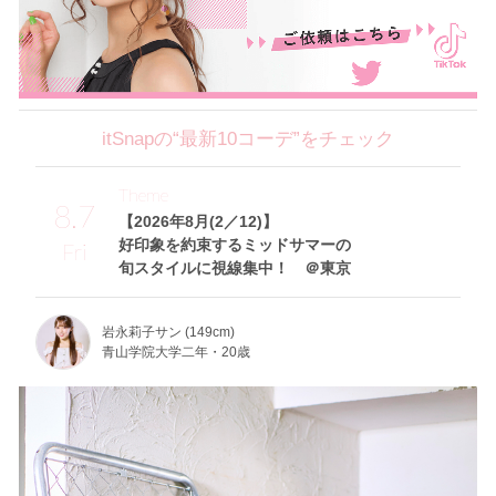
itSnapの“最新10コーデ”をチェック
Theme
8.7
【2026年8月(2／12)】
好印象を約束するミッドサマーの
Fri
旬スタイルに視線集中！ ＠東京
岩永莉子サン (149cm)
青山学院大学二年・20歳