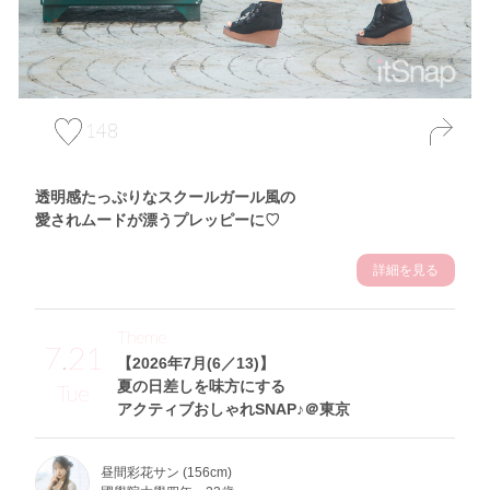
148
透明感たっぷりなスクールガール風の
愛されムードが漂うプレッピーに♡
詳細を見る
Theme
7.21
【2026年7月(6／13)】
夏の日差しを味方にする
Tue
アクティブおしゃれSNAP♪＠東京
昼間彩花サン (156cm)