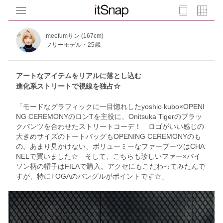
meefumサン (167cm)
フリーモデル・25歳
アートなアイテムをリアルに落とし込む
進化系ストリートで視線を独占☆
「モードなグラフィックに一目惚れしたyoshio kubo×OPENI
NG CEREMONYのロンTを主役に、Onitsuka Tigerのブラッ
クパンツを合わせたストリートコーデ！ ロゴがいい感じの
大きめサイズのトートバッグもOPENING CEREMONYのも
の。あまり見かけない、ボリューミーなファーブーツはCHA
NELで買いました☆ そして、こちらも珍しいファー×パイ
ソン柄の帽子はFILAで購入。アクセにもこだわってみたんで
すが、特にTOGAのバングルがポイントです☆」