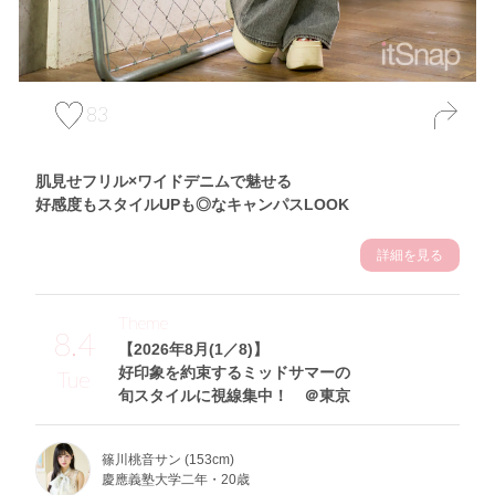
83
肌見せフリル×ワイドデニムで魅せる
好感度もスタイルUPも◎なキャンパスLOOK
詳細を見る
Theme
8.4
【2026年8月(1／8)】
好印象を約束するミッドサマーの
Tue
旬スタイルに視線集中！ ＠東京
篠川桃音サン (153cm)
慶應義塾大学二年・20歳