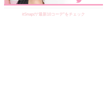
itSnapの“最新10コーデ”をチェック
Theme
8.7
【2026年8月(2／12)】
好印象を約束するミッドサマーの
Fri
旬スタイルに視線集中！ ＠東京
岩永莉子サン (149cm)
青山学院大学二年・20歳