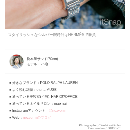
スタイリッシュなシルバー腕時計はHERMÈSで勝負
松本望サン (170cm)
モデル・26歳
好きなブランド：POLO RALPH LAUREN
よく読む雑誌：otona MUSE
通っている美容室(担当): HARIO!?OFFICE
通っているネイルサロン：mao nail
Instagramアカウント：
@nozyomii
Web：
nozyomiiのブログ
Photographer／Yoshinori Kubo
Cooperation／GROOVE