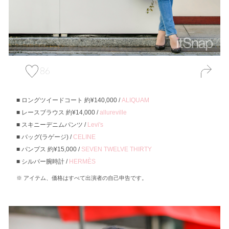
86
ロングツイードコート 約¥140,000 /
ALIQUAM
レースブラウス 約¥14,000 /
allureville
スキニーデニムパンツ /
Levi's
バッグ(ラゲージ) /
CELINE
パンプス 約¥15,000 /
SEVEN TWELVE THIRTY
シルバー腕時計 /
HERMÈS
アイテム、価格はすべて出演者の自己申告です。