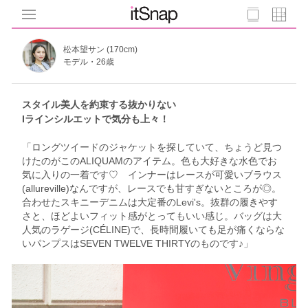
松本望サン (170cm)
モデル・26歳
スタイル美人を約束する抜かりない
Iラインシルエットで気分も上々！
「ロングツイードのジャケットを探していて、ちょうど見つ
けたのがこのALIQUAMのアイテム。色も大好きな水色でお
気に入りの一着です♡ インナーはレースが可愛いブラウス
(allureville)なんですが、レースでも甘すぎないところが◎。
合わせたスキニーデニムは大定番のLevi's。抜群の履きやす
さと、ほどよいフィット感がとってもいい感じ。バッグは大
人気のラゲージ(CÉLINE)で、長時間履いても足が痛くならな
いパンプスはSEVEN TWELVE THIRTYのものです♪」