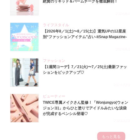
絶賛のリキッド＆バームチークを徹底解剖！
2026.8.4
ライフスタイル
【2026年8／1(土)〜8／15(土)】運気UPの12星座
別“ファッションアイテム”占い-itSnap Magazine-
2026.8.1
ファッション
【1週間コーデ】7／21(火)〜7／25(土)最新ファッ
ションをピックアップ♡
2026.7.29
ビューティー
TWICE専属メイクさん監修！「Wonjungyo(ウォン
ジョンヨ)」からひと塗りでアイドルみたいな涙袋
が完成するペンシル登場♡
2023.3.23
もっと見る