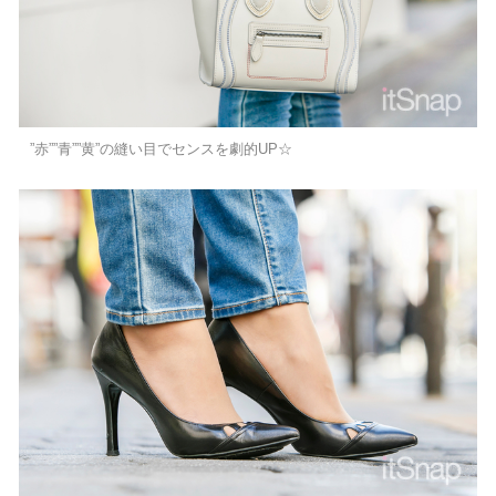
”赤””青””黄”の縫い目でセンスを劇的UP☆