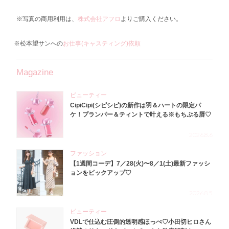
※写真の商用利用は、
株式会社アフロ
よりご購入ください。
※松本望サンへの
お仕事(キャスティング)依頼
Magazine
ビューティー
CipiCipi(シピシピ)の新作は羽＆ハートの限定パ
ケ！プランパー＆ティントで叶える※もちぷる唇♡
2026.8.6
ファッション
【1週間コーデ】7／28(火)〜8／1(土)最新ファッシ
ョンをピックアップ♡
2026.8.5
ビューティー
VDLで仕込む圧倒的透明感ほっぺ♡小田切ヒロさん