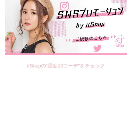
itSnapの“最新10コーデ”をチェック
Theme
8.7
【2026年8月(2／12)】
好印象を約束するミッドサマーの
Fri
旬スタイルに視線集中！ ＠東京
岩永莉子サン (149cm)
青山学院大学二年・20歳