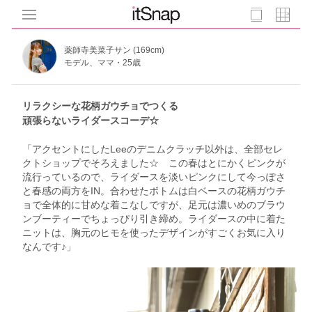
薬師寺美菜子サン (169cm)
モデル、ママ・25歳
リラクシーな花柄ガウチョでつくる
頑張らないライダースコーデ☆
「アクセントにしたLeeのデニムクラッチ以外は、全部セレ
クトショップでそろえました☆ この春はとにかくピンクが
流行っているので、ライダースを淡いピンクにして今っぽさ
と春感の両方をIN。合わせたボトムは白ベースの花柄ガウチ
ョで全体的に甘めな着こなしですが、足元は濃いめのブラウ
ンブーティーでちょっぴり引き締め。ライダースの中に着た
ニットは、胸元のヒモを使ったデザインがすごくお気に入り
なんです♪」