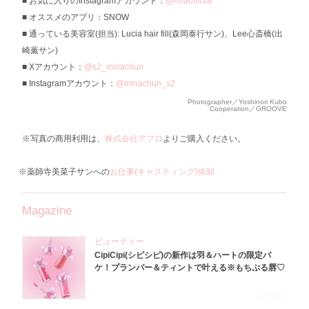
お気に入りのInstagramアカウント：
@rolaofficial
オススメのアプリ：SNOW
通っている美容室(担当): Lucia hair fill(森岡泰行サン)、Lee心斎橋(出
崎薫サン)
Xアカウント：
@s2_minachun
Instagramアカウント：
@minachun_s2
Photographer／Yoshinori Kubo
Cooperation／GROOVE
※写真の商用利用は、
株式会社アフロ
よりご購入ください。
※薬師寺美菜子サンへの
お仕事(キャスティング)依頼
Magazine
ビューティー
CipiCipi(シピシピ)の新作は羽＆ハートの限定パ
ケ！プランパー＆ティントで叶える※もちぷる唇♡
2026.8.6