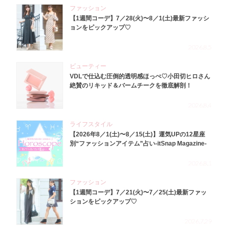
ファッション
【1週間コーデ】7／28(火)〜8／1(土)最新ファッシ
ョンをピックアップ♡
2026.8.5
ビューティー
VDLで仕込む圧倒的透明感ほっぺ♡小田切ヒロさん
絶賛のリキッド＆バームチークを徹底解剖！
2026.8.4
ライフスタイル
【2026年8／1(土)〜8／15(土)】運気UPの12星座
別“ファッションアイテム”占い-itSnap Magazine-
2026.8.1
ファッション
【1週間コーデ】7／21(火)〜7／25(土)最新ファッ
ションをピックアップ♡
2026.7.29