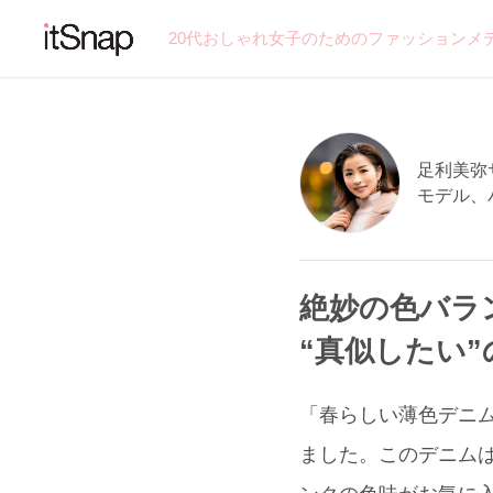
20代おしゃれ女子のためのファッションメ
足利美弥サン
モデル、
絶妙の色バラ
“真似したい
「春らしい薄色デニム
ました。このデニム