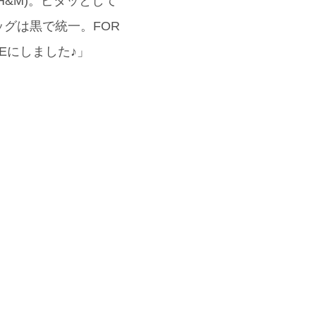
&M)。ピタッとして
グは黒で統一。FOR
SEにしました♪」