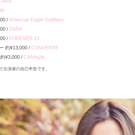
ZARA
&M
0 /
American Eagle Outfitters
0 /
ZARA
0 /
FOREVER 21
¥13,000 /
CONVERSE
3,000 /
CNMstyle
て出演者の自己申告です。