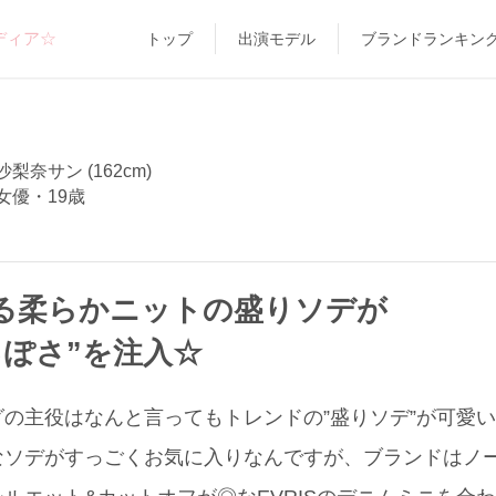
ディア☆
トップ
出演モデル
ブランドランキン
梨奈サン (162cm)
女優・19歳
る柔らかニットの盛りソデが
っぽさ”を注入☆
の主役はなんと言ってもトレンドの”盛りソデ”が可愛
ソデがすっごくお気に入りなんですが、ブランドはノ