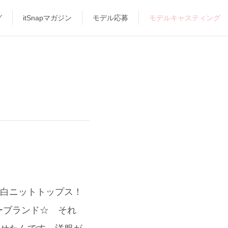
グ
itSnapマガジン
モデル応募
モデルキャスティング
い白ニットトップス！
ーブランド☆ それ