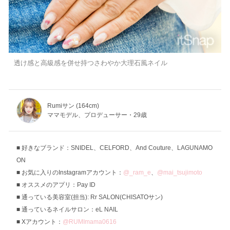
透け感と高級感を併せ持つさわやか大理石風ネイル
Rumiサン (164cm)
ママモデル、プロデューサー・29歳
好きなブランド：SNIDEL、CELFORD、And Couture、LAGUNAMO
ON
お気に入りのInstagramアカウント：
@_ram_e
、
@mai_tsujimoto
オススメのアプリ：Pay ID
通っている美容室(担当): Rr SALON(CHISATOサン)
通っているネイルサロン：eL NAIL
Xアカウント：
@RUMImama0616