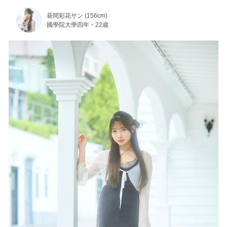
昼間彩花サン (156cm)
國學院大學四年・22歳