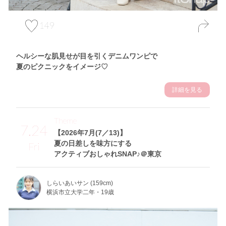
149
ヘルシーな肌見せが目を引くデニムワンピで
夏のピクニックをイメージ♡
詳細を見る
Theme
7.24
【2026年7月(7／13)】
夏の日差しを味方にする
Fri
アクティブおしゃれSNAP♪＠東京
しらいあいサン (159cm)
横浜市立大学二年・19歳