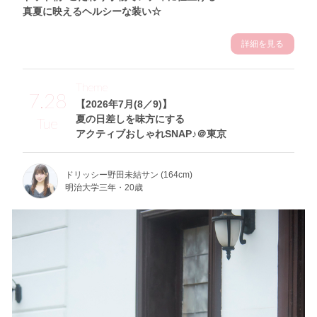
真夏に映えるヘルシーな装い☆
詳細を見る
Theme
7.28
【2026年7月(8／9)】
夏の日差しを味方にする
Tue
アクティブおしゃれSNAP♪＠東京
ドリッシー野田未結サン (164cm)
明治大学三年・20歳