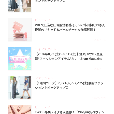
ョンをピックアップ♡
2026.8.5
ビューティー
VDLで仕込む圧倒的透明感ほっぺ♡小田切ヒロさん
絶賛のリキッド＆バームチークを徹底解剖！
2026.8.4
ライフスタイル
【2026年8／1(土)〜8／15(土)】運気UPの12星座
別“ファッションアイテム”占い-itSnap Magazine-
2026.8.1
ファッション
【1週間コーデ】7／21(火)〜7／25(土)最新ファッ
ションをピックアップ♡
2026.7.29
ビューティー
TWICE専属メイクさん監修！「Wonjungyo(ウォン