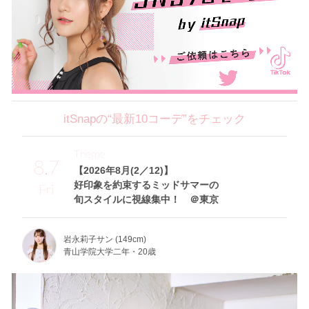
itSnapの“最新10コーデ”をチェック
Theme
8.7
【2026年8月(2／12)】
好印象を約束するミッドサマーの
Fri
旬スタイルに視線集中！ ＠東京
岩永莉子サン (149cm)
青山学院大学二年・20歳