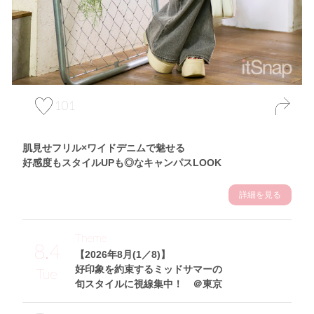
101
肌見せフリル×ワイドデニムで魅せる
好感度もスタイルUPも◎なキャンパスLOOK
詳細を見る
Theme
8.4
【2026年8月(1／8)】
好印象を約束するミッドサマーの
Tue
旬スタイルに視線集中！ ＠東京