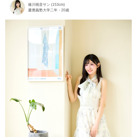
篠川桃音サン (153cm)
慶應義塾大学二年・20歳