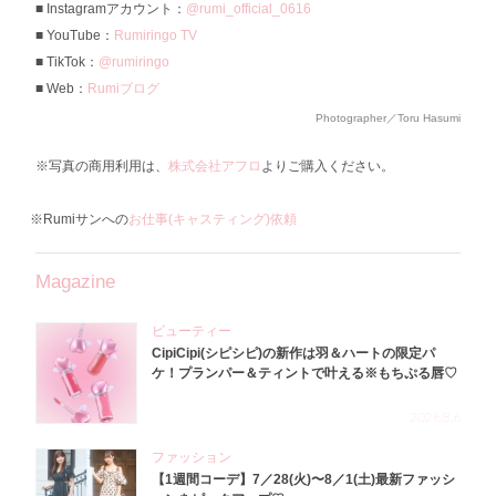
Instagramアカウント：
@rumi_official_0616
YouTube：
Rumiringo TV
TikTok：
@rumiringo
Web：
Rumiブログ
Photographer／Toru Hasumi
※写真の商用利用は、
株式会社アフロ
よりご購入ください。
※Rumiサンへの
お仕事(キャスティング)依頼
Magazine
ビューティー
CipiCipi(シピシピ)の新作は羽＆ハートの限定パ
ケ！プランパー＆ティントで叶える※もちぷる唇♡
2026.8.6
ファッション
【1週間コーデ】7／28(火)〜8／1(土)最新ファッシ