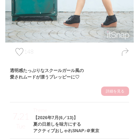
148
透明感たっぷりなスクールガール風の
愛されムードが漂うプレッピーに♡
詳細を見る
Theme
7.21
【2026年7月(6／13)】
夏の日差しを味方にする
Tue
アクティブおしゃれSNAP♪＠東京