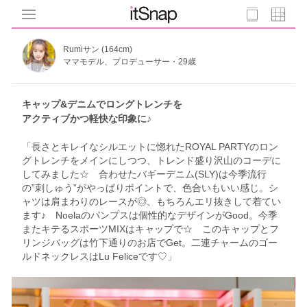
Rumiサン (164cm)
ママモデル、プロデューサー・29歳
キャップ&デニムでロングトレンチを
アクティブかつ軽快な印象に♪
「長さとキレイなシルエットに惚れたROYAL PARTYのロン
グトレンチをメインにしつつ、トレンド盛り沢山のコーデに
してみました☆ 合わせたバギーデニム(SLY)は今季流行
の”刺しゅう”がやっぱりポイントで、色合いもいい感じ。シ
ャツは肩まわりのレースが◎、もちろんエリ抜きして着てい
ます♪ Noelaのパンプスは個性的なデザインがGood。今季
またキテるスポーツMIXはキャップで☆ このキャップとフ
リンジバッグは竹下通りのお店でGet。二連チャームのゴー
ルドネックレスはLu Feliceです♡」