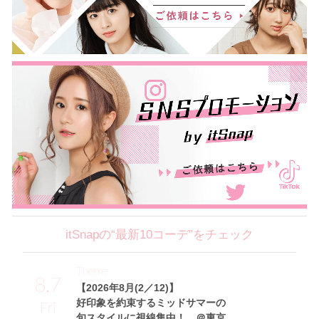
itSnapの“最新10コーデ”をチェック
Theme
8.7
【2026年8月(2／12)】
好印象を約束するミッドサマーの
Fri
旬スタイルに視線集中！ ＠東京