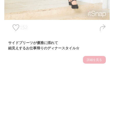
152
サイドプリーツが優雅に揺れて
細見えするお仕事帰りのディナースタイル☆
詳細を見る
Theme
7.14
"【2026年7月(4／13)】
夏の日差しを味方にする
Tue
アクティブおしゃれSNAP♪＠東京"
保坂玲奈サン (157cm)
モデル、フィットネストレーナー・31歳