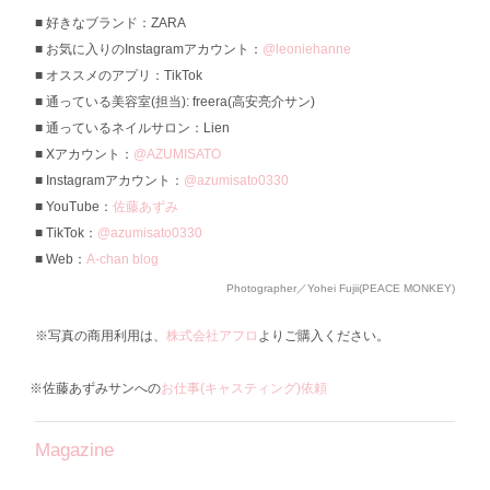
好きなブランド：ZARA
お気に入りのInstagramアカウント：
@leoniehanne
オススメのアプリ：TikTok
通っている美容室(担当): freera(高安亮介サン)
通っているネイルサロン：Lien
Xアカウント：
@AZUMISATO
Instagramアカウント：
@azumisato0330
YouTube：
佐藤あずみ
TikTok：
@azumisato0330
Web：
A-chan blog
Photographer／Yohei Fujii(PEACE MONKEY)
※写真の商用利用は、
株式会社アフロ
よりご購入ください。
※佐藤あずみサンへの
お仕事(キャスティング)依頼
Magazine