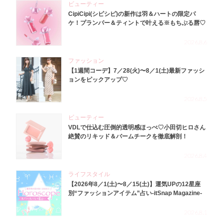
ビューティー
CipiCipi(シピシピ)の新作は羽＆ハートの限定パ
ケ！プランパー＆ティントで叶える※もちぷる唇♡
2026.8.6
ファッション
【1週間コーデ】7／28(火)〜8／1(土)最新ファッシ
ョンをピックアップ♡
2026.8.5
ビューティー
VDLで仕込む圧倒的透明感ほっぺ♡小田切ヒロさん
絶賛のリキッド＆バームチークを徹底解剖！
2026.8.4
ライフスタイル
【2026年8／1(土)〜8／15(土)】運気UPの12星座
別“ファッションアイテム”占い-itSnap Magazine-
2026.8.1