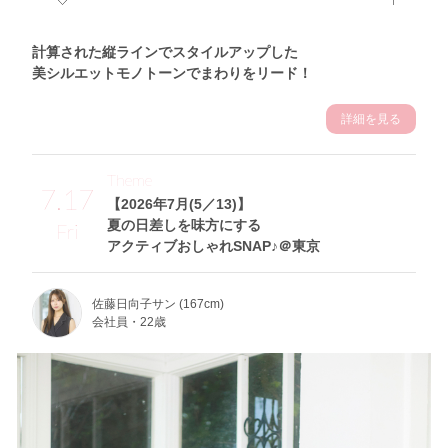
計算された縦ラインでスタイルアップした
美シルエットモノトーンでまわりをリード！
詳細を見る
Theme
7.17
【2026年7月(5／13)】
夏の日差しを味方にする
Fri
アクティブおしゃれSNAP♪＠東京
佐藤日向子サン (167cm)
会社員・22歳