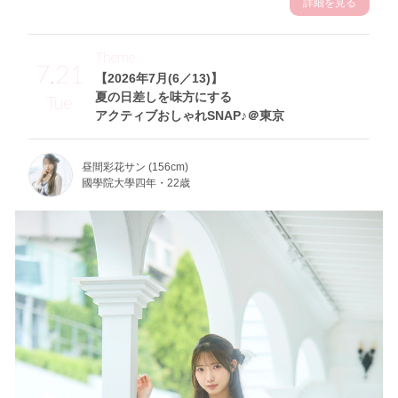
詳細を見る
Theme
7.21
【2026年7月(6／13)】
夏の日差しを味方にする
Tue
アクティブおしゃれSNAP♪＠東京
昼間彩花サン (156cm)
國學院大學四年・22歳