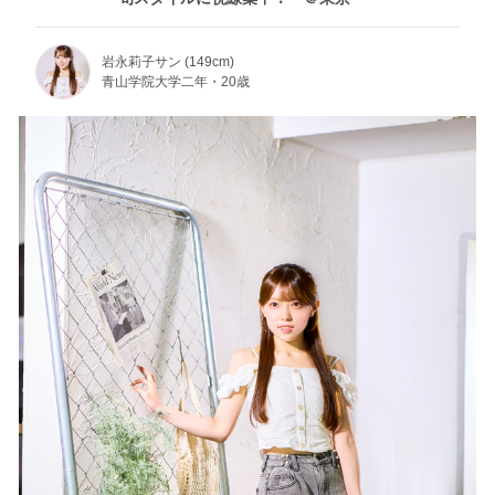
岩永莉子サン (149cm)
青山学院大学二年・20歳