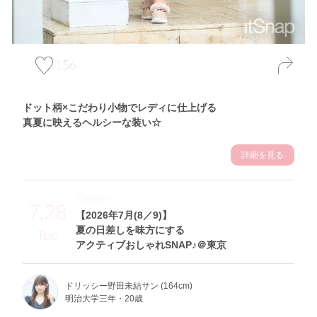
156
ドット柄×こだわり小物でレディに仕上げる
真夏に映えるヘルシーな装い☆
詳細を見る
Theme
7.28
【2026年7月(8／9)】
夏の日差しを味方にする
Tue
アクティブおしゃれSNAP♪＠東京
ドリッシー野田未結サン (164cm)
明治大学三年・20歳