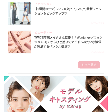
ファッション
【1週間コーデ】7／21(火)〜7／25(土)最新ファッ
ションをピックアップ♡
2026.7.29
ビューティー
TWICE専属メイクさん監修！「Wonjungyo(ウォン
ジョンヨ)」からひと塗りでアイドルみたいな涙袋
が完成するペンシル登場♡
2023.3.23
もっと見る