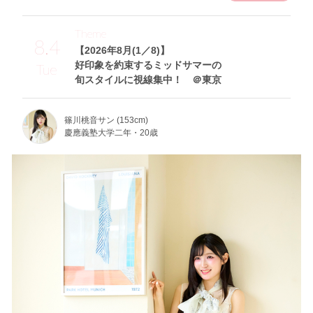
Theme
8.4
【2026年8月(1／8)】
好印象を約束するミッドサマーの
Tue
旬スタイルに視線集中！ ＠東京
篠川桃音サン (153cm)
慶應義塾大学二年・20歳