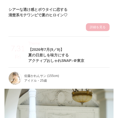
シアーな透け感とボウタイに恋する
清楚系モテワンピで夏のヒロイン♡
詳細を見る
Theme
7.31
【2026年7月(9／9)】
夏の日差しを味方にする
Fri
アクティブおしゃれSNAP♪＠東京
佐藤かれんサン (155cm)
アイドル・25歳