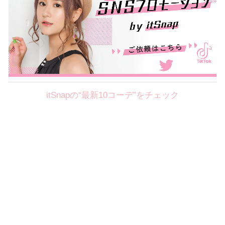
itSnapの“最新10コーデ”をチェック
Theme
8.7
【2026年8月(2／12)】
好印象を約束するミッドサマーの
Fri
旬スタイルに視線集中！ ＠東京
岩永莉子サン (149cm)
青山学院大学二年・20歳