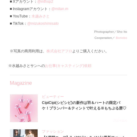
Xアカウント：
@mthsp2
Instagramアカウント：
@mitan.m
YouTube：
水越みさと
TikTok：
@mizukoshimisato
Photographer／Sho Ito
Cooperation／
Bonobo
※写真の商用利用は、
株式会社アフロ
よりご購入ください。
※水越みさとサンへの
お仕事(キャスティング)依頼
Magazine
ビューティー
CipiCipi(シピシピ)の新作は羽＆ハートの限定パ
ケ！プランパー＆ティントで叶える※もちぷる唇♡
2026.8.6
ファッション