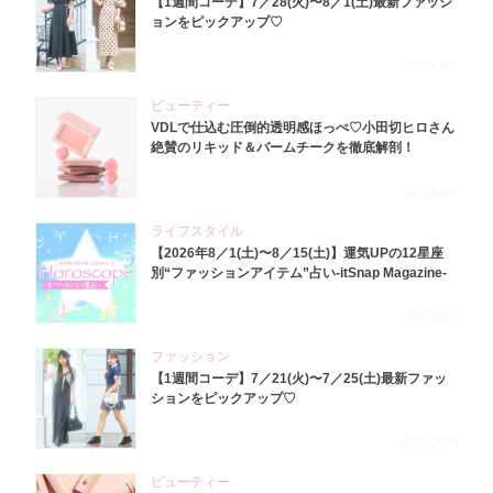
【1週間コーデ】7／28(火)〜8／1(土)最新ファッシ
ョンをピックアップ♡
2026.8.5
ビューティー
VDLで仕込む圧倒的透明感ほっぺ♡小田切ヒロさん
絶賛のリキッド＆バームチークを徹底解剖！
2026.8.4
ライフスタイル
【2026年8／1(土)〜8／15(土)】運気UPの12星座
別“ファッションアイテム”占い-itSnap Magazine-
2026.8.1
ファッション
【1週間コーデ】7／21(火)〜7／25(土)最新ファッ
ションをピックアップ♡
2026.7.29
ビューティー