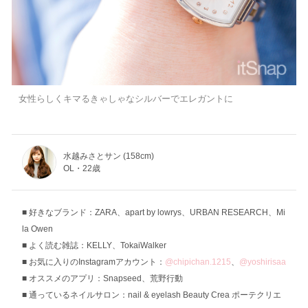
女性らしくキマるきゃしゃなシルバーでエレガントに
水越みさとサン (158cm)
OL・22歳
好きなブランド：ZARA、apart by lowrys、URBAN RESEARCH、Mi
la Owen
よく読む雑誌：KELLY、TokaiWalker
お気に入りのInstagramアカウント：
@chipichan.1215
、
@yoshirisaa
オススメのアプリ：Snapseed、荒野行動
通っているネイルサロン：nail & eyelash Beauty Crea ポーテクリエ