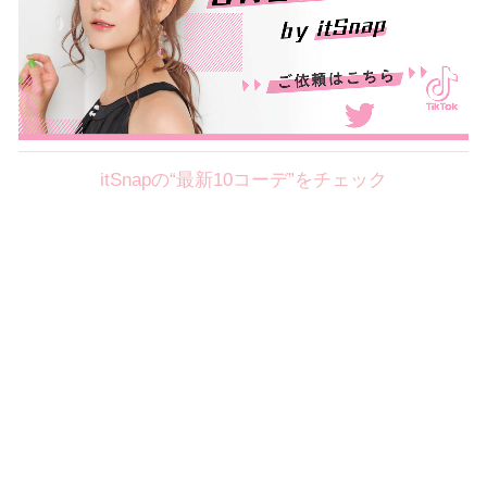
itSnapの“最新10コーデ”をチェック
Theme
8.7
【2026年8月(2／12)】
好印象を約束するミッドサマーの
Fri
旬スタイルに視線集中！ ＠東京
岩永莉子サン (149cm)
青山学院大学二年・20歳