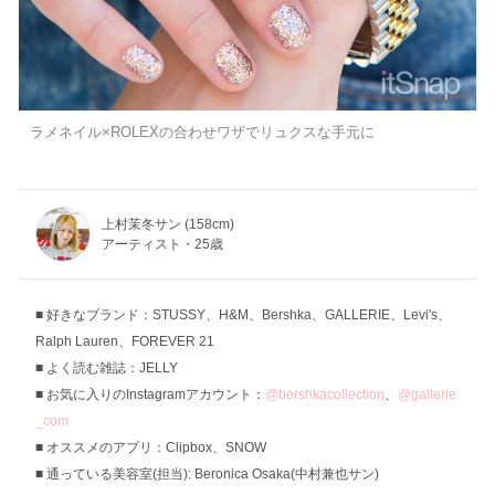
ラメネイル×ROLEXの合わせワザでリュクスな手元に
上村茉冬サン (158cm)
アーティスト・25歳
好きなブランド：STUSSY、H&M、Bershka、GALLERIE、Levi's、
Ralph Lauren、FOREVER 21
よく読む雑誌：JELLY
お気に入りのInstagramアカウント：
@bershkacollection
、
@gallerie
_com
オススメのアプリ：Clipbox、SNOW
通っている美容室(担当): Beronica Osaka(中村兼也サン)