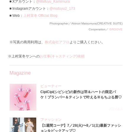
Xアカウント：
@Mafuyu_Kamimura
Instagramアカウント：
@mafuyu2_173
Web：
上村茉冬 Official Blog
Photographer／Akinori Matsumura(CREATIVE SUITE)
Cooperation／
GROOVE
※写真の商用利用は、
株式会社アフロ
よりご購入ください。
※上村茉冬サンへの
お仕事(キャスティング)依頼
Magazine
ビューティー
CipiCipi(シピシピ)の新作は羽＆ハートの限定パ
ケ！プランパー＆ティントで叶える※もちぷる唇♡
2026.8.6
ファッション
【1週間コーデ】7／28(火)〜8／1(土)最新ファッシ
ョンをピックアップ♡