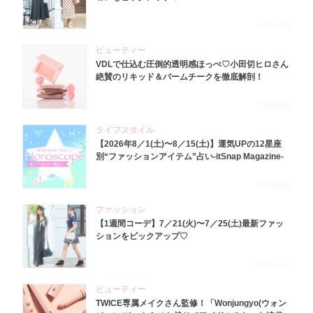
2026.8.5
ビューティー
VDLで仕込む圧倒的透明感ほっぺ♡小田切ヒロさん
絶賛のリキッド＆バームチークを徹底解剖！
2026.8.4
ライフスタイル
【2026年8／1(土)〜8／15(土)】運気UPの12星座
別“ファッションアイテム”占い-itSnap Magazine-
2026.8.1
ファッション
【1週間コーデ】7／21(火)〜7／25(土)最新ファッ
ションをピックアップ♡
2026.7.29
ビューティー
TWICE専属メイクさん監修！「Wonjungyo(ウォン