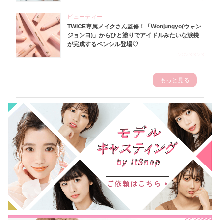
ビューティー
TWICE専属メイクさん監修！「Wonjungyo(ウォン
ジョンヨ)」からひと塗りでアイドルみたいな涙袋
が完成するペンシル登場♡
2023.3.23
もっと見る