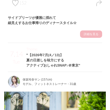
152
サイドプリーツが優雅に揺れて
細見えするお仕事帰りのディナースタイル☆
詳細を見る
Theme
7.14
"【2026年7月(4／13)】
夏の日差しを味方にする
Tue
アクティブおしゃれSNAP♪＠東京"
保坂玲奈サン (157cm)
モデル、フィットネストレーナー・31歳