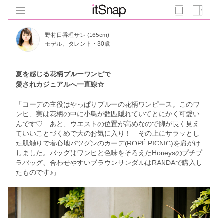
野村日香理サン (165cm)
モデル、タレント・30歳
夏を感じる花柄ブルーワンピで
愛されカジュアルへ一直線☆
「コーデの主役はやっぱりブルーの花柄ワンピース。このワ
ンピ、実は花柄の中に小鳥が数匹隠れていてとにかく可愛い
んです♡ あと、ウエストの位置が高めなので脚が長く見え
ていいことづくめで大のお気に入り！ その上にサラッとし
た肌触りで着心地バツグンのカーデ(ROPÉ PICNIC)を肩がけ
しました。バッグはワンピと色味をそろえたHoneysのプチプ
ラバッグ、合わせやすいブラウンサンダルはRANDAで購入し
たものです♪」