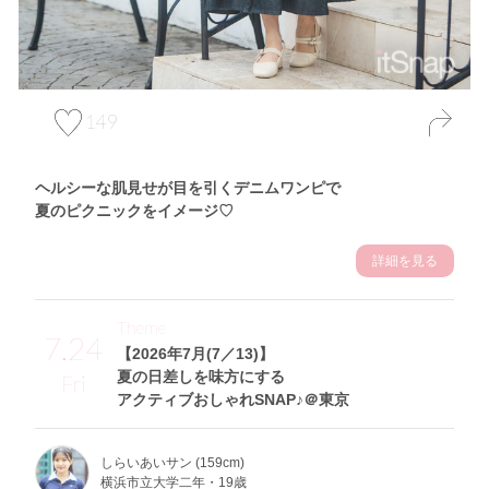
149
ヘルシーな肌見せが目を引くデニムワンピで
夏のピクニックをイメージ♡
詳細を見る
Theme
7.24
【2026年7月(7／13)】
夏の日差しを味方にする
Fri
アクティブおしゃれSNAP♪＠東京
しらいあいサン (159cm)
横浜市立大学二年・19歳