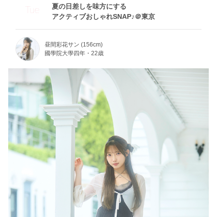
夏の日差しを味方にする
Tue
アクティブおしゃれSNAP♪＠東京
昼間彩花サン (156cm)
國學院大學四年・22歳