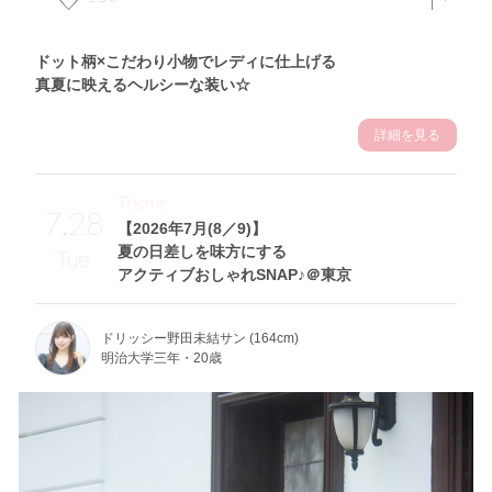
ドット柄×こだわり小物でレディに仕上げる
真夏に映えるヘルシーな装い☆
詳細を見る
Theme
7.28
【2026年7月(8／9)】
夏の日差しを味方にする
Tue
アクティブおしゃれSNAP♪＠東京
ドリッシー野田未結サン (164cm)
明治大学三年・20歳