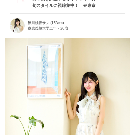
Tue
旬スタイルに視線集中！ ＠東京
篠川桃音サン (153cm)
慶應義塾大学二年・20歳