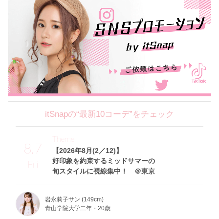
itSnapの“最新10コーデ”をチェック
Theme
8.7
【2026年8月(2／12)】
好印象を約束するミッドサマーの
Fri
旬スタイルに視線集中！ ＠東京
岩永莉子サン (149cm)
青山学院大学二年・20歳