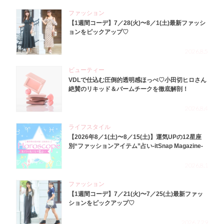
ファッション
【1週間コーデ】7／28(火)〜8／1(土)最新ファッシ
ョンをピックアップ♡
2026.8.5
ビューティー
VDLで仕込む圧倒的透明感ほっぺ♡小田切ヒロさん
絶賛のリキッド＆バームチークを徹底解剖！
2026.8.4
ライフスタイル
【2026年8／1(土)〜8／15(土)】運気UPの12星座
別“ファッションアイテム”占い-itSnap Magazine-
2026.8.1
ファッション
【1週間コーデ】7／21(火)〜7／25(土)最新ファッ
ションをピックアップ♡
2026.7.29