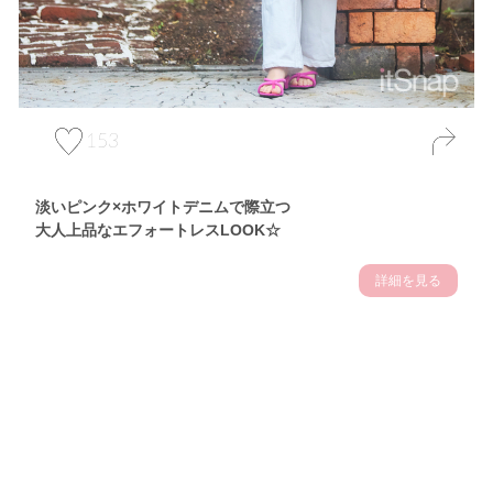
153
淡いピンク×ホワイトデニムで際立つ
大人上品なエフォートレスLOOK☆
詳細を見る
Theme
7.10
【2026年7月(3／13)】
夏の日差しを味方にする
Fri
アクティブおしゃれSNAP♪＠東京
佐久間英凜サン (163cm)