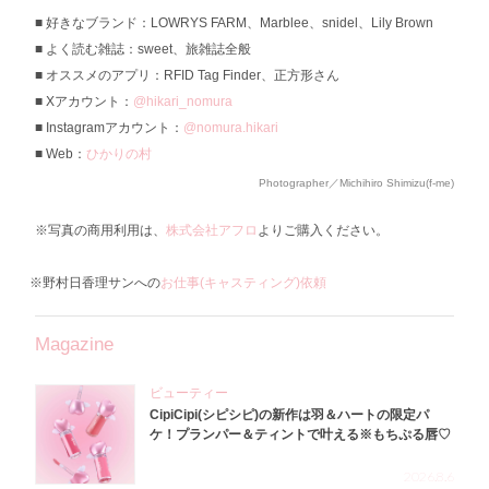
好きなブランド：LOWRYS FARM、Marblee、snidel、Lily Brown
よく読む雑誌：sweet、旅雑誌全般
オススメのアプリ：RFID Tag Finder、正方形さん
Xアカウント：
@hikari_nomura
Instagramアカウント：
@nomura.hikari
Web：
ひかりの村
Photographer／Michihiro Shimizu(f-me)
※写真の商用利用は、
株式会社アフロ
よりご購入ください。
※野村日香理サンへの
お仕事(キャスティング)依頼
Magazine
ビューティー
CipiCipi(シピシピ)の新作は羽＆ハートの限定パ
ケ！プランパー＆ティントで叶える※もちぷる唇♡
2026.8.6