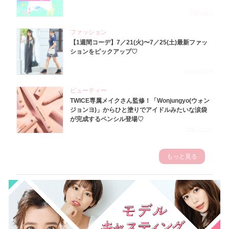
2026.8.1
ファッション
【1週間コーデ】7／21(火)〜7／25(土)最新ファッ
ションをピックアップ♡
2026.7.29
ビューティー
TWICE専属メイクさん監修！「Wonjungyo(ウォン
ジョンヨ)」からひと塗りでアイドルみたいな涙袋
が完成するペンシル登場♡
2023.3.23
もっと見る