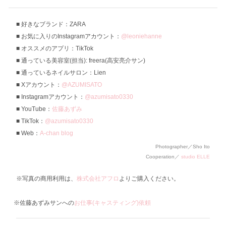
好きなブランド：ZARA
お気に入りのInstagramアカウント：
@leoniehanne
オススメのアプリ：TikTok
通っている美容室(担当): freera(高安亮介サン)
通っているネイルサロン：Lien
Xアカウント：
@AZUMISATO
Instagramアカウント：
@azumisato0330
YouTube：
佐藤あずみ
TikTok：
@azumisato0330
Web：
A-chan blog
Photographer／Sho Ito
Cooperation／
studio ELLE
※写真の商用利用は、
株式会社アフロ
よりご購入ください。
※佐藤あずみサンへの
お仕事(キャスティング)依頼