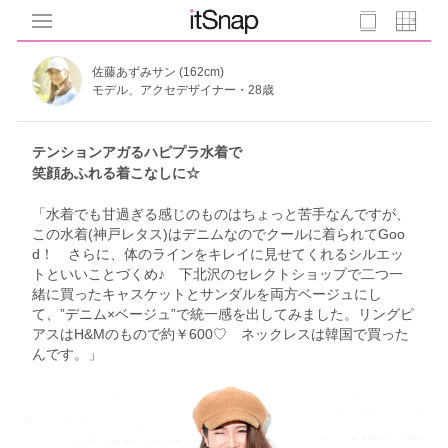
佐藤あずみサン (162cm)
モデル、アクセデザイナー・28歳
テンションアガるハピプラ水着で
笑顔あふれる着こなしに☆
「水着でも甘過ぎる感じのものはちょっと苦手なんですが、
この水着(神戸レタス)はデニムなのでクールに着られてGoo
d！ さらに、体のラインをキレイに見せてくれるシルエッ
トといいことづくめ♪ 下北沢のセレクトショップで二つ一
緒に買ったキャスケットとサンダルを両方ベージュにし
て、”デニム×ベージュ”で統一感を出してみました。リングピ
アスはH&Mのもので約￥600♡ ネックレスは韓国で買った
んです。」