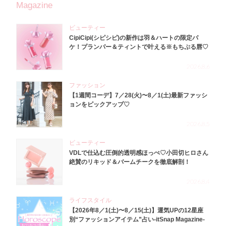
Magazine
ビューティー
CipiCipi(シピシピ)の新作は羽＆ハートの限定パ
ケ！プランパー＆ティントで叶える※もちぷる唇♡
2026.8.6
ファッション
【1週間コーデ】7／28(火)〜8／1(土)最新ファッシ
ョンをピックアップ♡
2026.8.5
ビューティー
VDLで仕込む圧倒的透明感ほっぺ♡小田切ヒロさん
絶賛のリキッド＆バームチークを徹底解剖！
2026.8.4
ライフスタイル
【2026年8／1(土)〜8／15(土)】運気UPの12星座
別“ファッションアイテム”占い-itSnap Magazine-