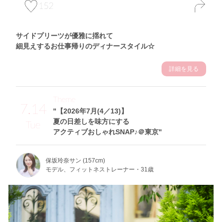
152
サイドプリーツが優雅に揺れて
細見えするお仕事帰りのディナースタイル☆
詳細を見る
Theme
7.14
"【2026年7月(4／13)】
夏の日差しを味方にする
Tue
アクティブおしゃれSNAP♪＠東京"
保坂玲奈サン (157cm)
モデル、フィットネストレーナー・31歳