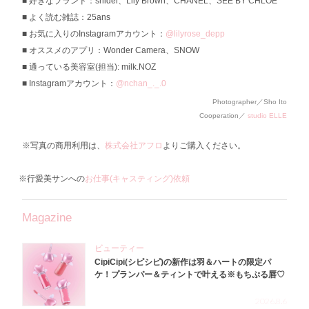
好きなブランド：snidel、Lily Brown、CHANEL、SEE BY CHLOE
よく読む雑誌：25ans
お気に入りのInstagramアカウント：
@lilyrose_depp
オススメのアプリ：Wonder Camera、SNOW
通っている美容室(担当): milk.NOZ
Instagramアカウント：
@nchan_._.0
Photographer／Sho Ito
Cooperation／
studio ELLE
※写真の商用利用は、
株式会社アフロ
よりご購入ください。
※行愛美サンへの
お仕事(キャスティング)依頼
Magazine
ビューティー
CipiCipi(シピシピ)の新作は羽＆ハートの限定パ
ケ！プランパー＆ティントで叶える※もちぷる唇♡
2026.8.6