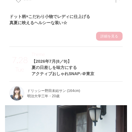
ドット柄×こだわり小物でレディに仕上げる
真夏に映えるヘルシーな装い☆
詳細を見る
Theme
7.28
【2026年7月(8／9)】
夏の日差しを味方にする
Tue
アクティブおしゃれSNAP♪＠東京
ドリッシー野田未結サン (164cm)
明治大学三年・20歳