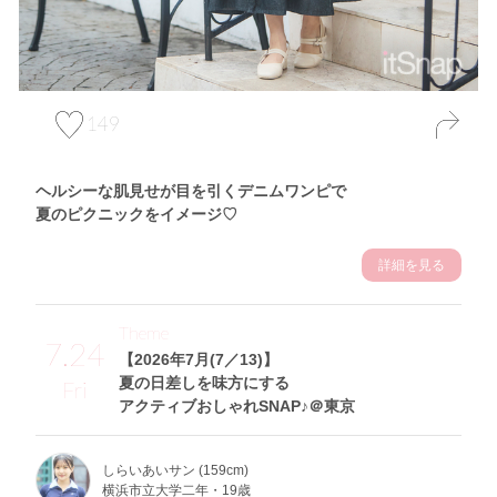
149
ヘルシーな肌見せが目を引くデニムワンピで
夏のピクニックをイメージ♡
詳細を見る
Theme
7.24
【2026年7月(7／13)】
夏の日差しを味方にする
Fri
アクティブおしゃれSNAP♪＠東京
しらいあいサン (159cm)
横浜市立大学二年・19歳