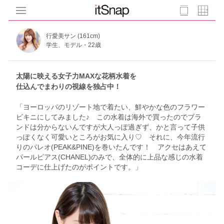
行愛美サン (161cm)
学生、モデル・22歳
太陽に映える女子力MAXな花柄水着を
仕込んでまわりの視線を独占中！
「ヨーロッパのリゾート地で着たい、鮮やかな色のフラワー
ビキニにしてみました♪ この水着は海外で買ったのでブラ
ンドは分からないんですが大人っぽ過ぎず、かと言って子供
っぽくなく可愛いところがお気に入り♡ それに、今年流行
りのパレオ(PEAK&PINE)を巻いたんです！ アクセはあえて
パールピアス(CHANEL)のみで、全体的に上品な感じの水着
コーデに仕上げたのがポイントです。」