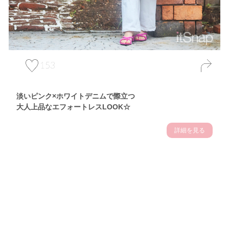
153
淡いピンク×ホワイトデニムで際立つ
大人上品なエフォートレスLOOK☆
詳細を見る
Theme
7.10
【2026年7月(3／13)】
夏の日差しを味方にする
Fri
アクティブおしゃれSNAP♪＠東京
佐久間英凜サン (163cm)