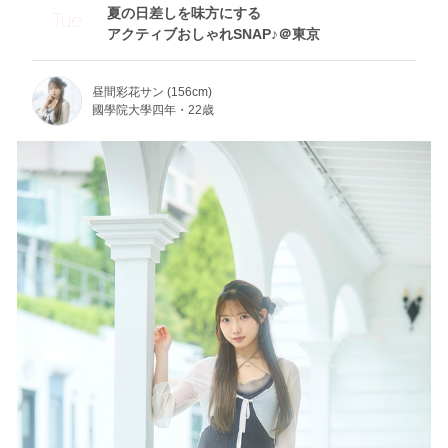
夏の日差しを味方にする
Tue
アクティブおしゃれSNAP♪＠東京
昼間彩花サン (156cm)
國學院大學四年・22歳