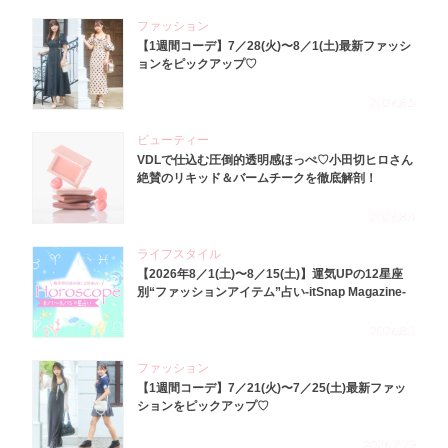
ファッション
【1週間コーデ】7／28(火)〜8／1(土)最新ファッシ
ョンをピックアップ♡
2026.8.5
ビューティー
VDLで仕込む圧倒的透明感ほっぺ♡小田切ヒロさん
絶賛のリキッド＆バームチークを徹底解剖！
2026.8.4
ライフスタイル
【2026年8／1(土)〜8／15(土)】運気UPの12星座
別“ファッションアイテム”占い-itSnap Magazine-
2026.8.1
ファッション
【1週間コーデ】7／21(火)〜7／25(土)最新ファッ
ションをピックアップ♡
2026.7.29