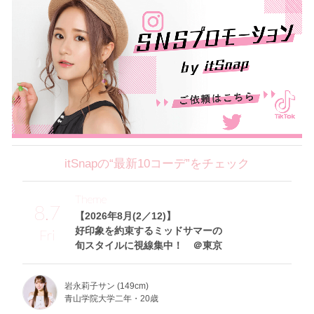
itSnapの“最新10コーデ”をチェック
Theme
8.7
【2026年8月(2／12)】
好印象を約束するミッドサマーの
Fri
旬スタイルに視線集中！ ＠東京
岩永莉子サン (149cm)
青山学院大学二年・20歳