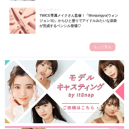
ビューティー
TWICE専属メイクさん監修！「Wonjungyo(ウォン
ジョンヨ)」からひと塗りでアイドルみたいな涙袋
が完成するペンシル登場♡
2023.3.23
もっと見る