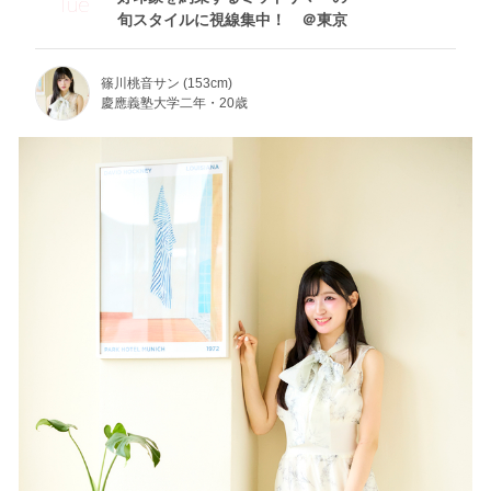
Tue
旬スタイルに視線集中！ ＠東京
篠川桃音サン (153cm)
慶應義塾大学二年・20歳