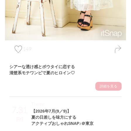
149
シアーな透け感とボウタイに恋する
清楚系モテワンピで夏のヒロイン♡
詳細を見る
Theme
7.31
【2026年7月(9／9)】
夏の日差しを味方にする
Fri
アクティブおしゃれSNAP♪＠東京