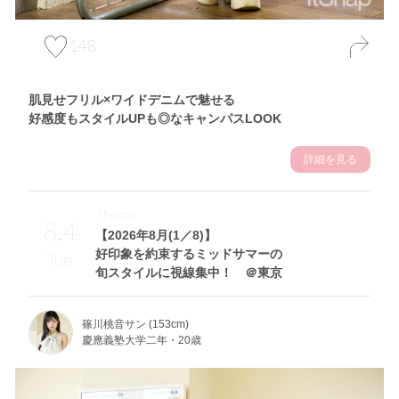
148
肌見せフリル×ワイドデニムで魅せる
好感度もスタイルUPも◎なキャンパスLOOK
詳細を見る
Theme
8.4
【2026年8月(1／8)】
好印象を約束するミッドサマーの
Tue
旬スタイルに視線集中！ ＠東京
篠川桃音サン (153cm)
慶應義塾大学二年・20歳