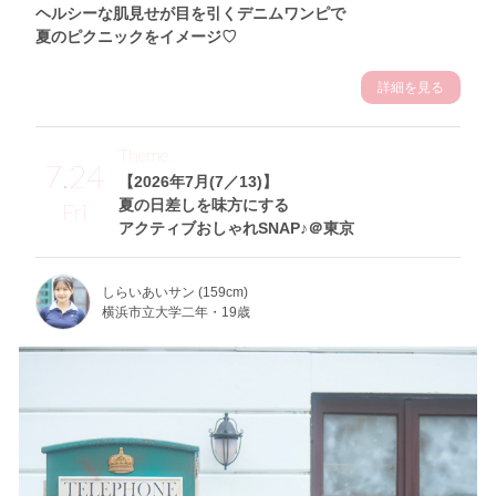
ヘルシーな肌見せが目を引くデニムワンピで
夏のピクニックをイメージ♡
詳細を見る
Theme
7.24
【2026年7月(7／13)】
夏の日差しを味方にする
Fri
アクティブおしゃれSNAP♪＠東京
しらいあいサン (159cm)
横浜市立大学二年・19歳