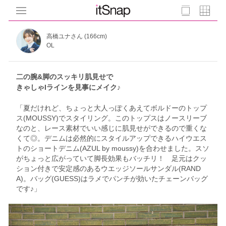
高橋ユナさん (166cm)
OL
二の腕&脚のスッキリ肌見せで
きゃしゃIラインを見事にメイク♪
「夏だけれど、ちょっと大人っぽくあえてボルドーのトップ
ス(MOUSSY)でスタイリング。このトップスはノースリーブ
なのと、レース素材でいい感じに肌見せができるので重くな
くて◎。デニムは必然的にスタイルアップできるハイウエス
トのショートデニム(AZUL by moussy)を合わせました。スソ
がちょっと広がっていて脚長効果もバッチリ！ 足元はクッ
ション付きで安定感のあるウエッジソールサンダル(RAND
A)。バッグ(GUESS)はラメでパンチが効いたチェーンバッグ
です♪」