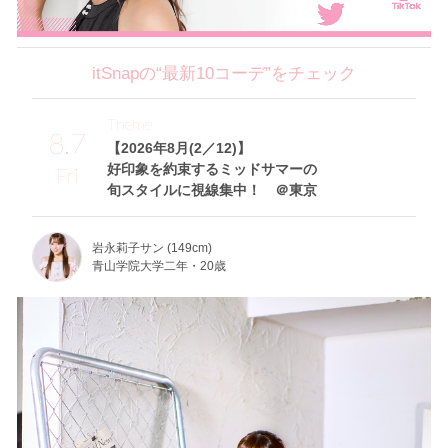
itSnapの“最新10コーデ”をチェック
Theme
8.7
【2026年8月(2／12)】
好印象を約束するミッドサマーの
Fri
旬スタイルに視線集中！ ＠東京
岩永莉子サン (149cm)
青山学院大学二年・20歳