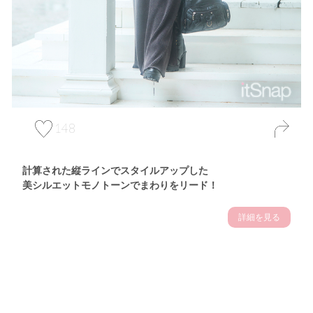
148
計算された縦ラインでスタイルアップした
美シルエットモノトーンでまわりをリード！
詳細を見る
Theme
7.17
【2026年7月(5／13)】
夏の日差しを味方にする
Fri
アクティブおしゃれSNAP♪＠東京