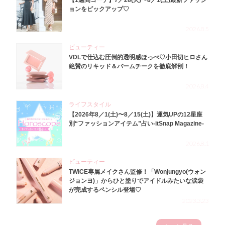
【1週間コーデ】7／28(火)〜8／1(土)最新ファッシ
ョンをピックアップ♡
2026.8.5
ビューティー
VDLで仕込む圧倒的透明感ほっぺ♡小田切ヒロさん
絶賛のリキッド＆バームチークを徹底解剖！
2026.8.4
ライフスタイル
【2026年8／1(土)〜8／15(土)】運気UPの12星座
別“ファッションアイテム”占い-itSnap Magazine-
2026.8.1
ビューティー
TWICE専属メイクさん監修！「Wonjungyo(ウォン
ジョンヨ)」からひと塗りでアイドルみたいな涙袋
が完成するペンシル登場♡
2023.3.23