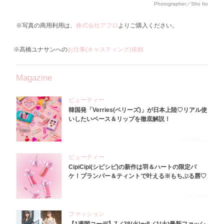
Photographer／Sho Ito
※写真の商用利用は、
株式会社アフロ
よりご購入ください。
※高橋ユナサンへの
お仕事(キャスティング)依頼
Magazine
ビューティー
韓国発「Verries(ベリーズ)」が日本上陸♡リアル使
いしたいベース＆リップを徹底解説！
2026.8.10
ビューティー
CipiCipi(シピシピ)の新作は羽＆ハートの限定パ
ケ！プランパー＆ティントで叶える※もちぷる唇♡
2026.8.6
ファッション