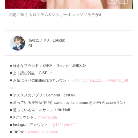
太陽に輝くホログラム&シルキーオレンジグラデがit
高橋ユナさん (166cm)
OL
好きなブランド：ZARA、Theory、UNIQLO
よく読む雑誌：GISELe
お気に入りのInstagramアカウント：
@chipichan.1215
、
@nanao_off
icial
オススメのアプリ：Lemon8、SNOW
通っている美容室(担当): canon by flammeum 恵比寿(Miyazakiサン)
通っているネイルサロン：No Nail
Xアカウント：
@yunapota
Instagramアカウント：
@1111yun1111
TikTok：
@yuna_takahashi