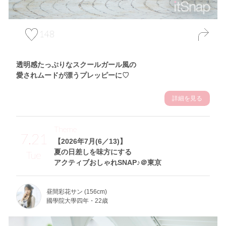
148
透明感たっぷりなスクールガール風の
愛されムードが漂うプレッピーに♡
詳細を見る
Theme
7.21
【2026年7月(6／13)】
夏の日差しを味方にする
Tue
アクティブおしゃれSNAP♪＠東京
昼間彩花サン (156cm)
國學院大學四年・22歳