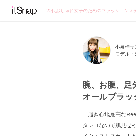
20代おしゃれ女子のためのファッションメ
小泉梓サン 
モデル・
腕、お腹、足
オールブラッ
「履き心地最高なRe
タンコなので肌見せ