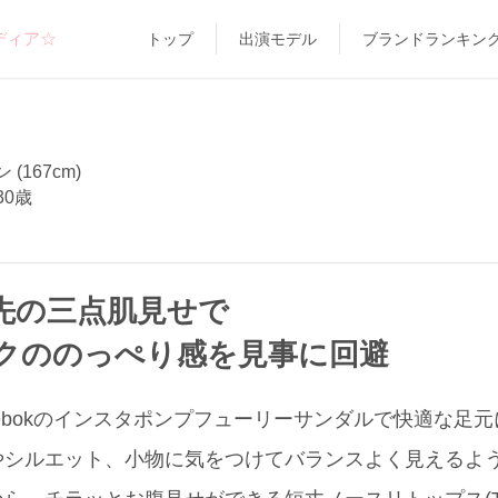
ディア☆
トップ
出演モデル
ブランドランキン
(167cm)
30歳
先の三点肌見せで
クののっぺり感を見事に回避
ebokのインスタポンプフューリーサンダルで快適な足元
やシルエット、小物に気をつけてバランスよく見えるよ