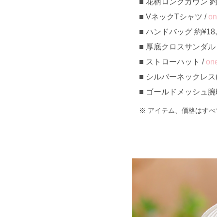
花柄ロングガウン 約¥8
VネックTシャツ /
on
ハンドバッグ 約¥18,0
厚底クロスサンダル 約¥
ストローハット /
on
シルバーネックレス(
ゴールドメッシュ腕時計 
アイテム、価格はすべ