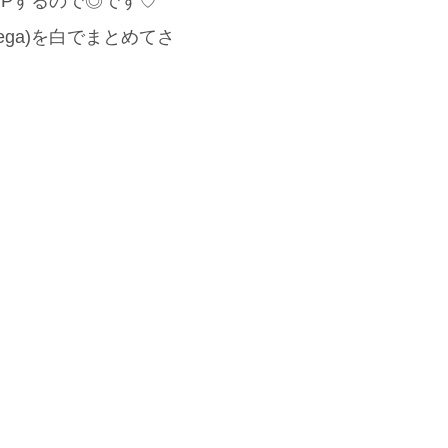
UPするので◎です♡
 Vega)を白でまとめてさ