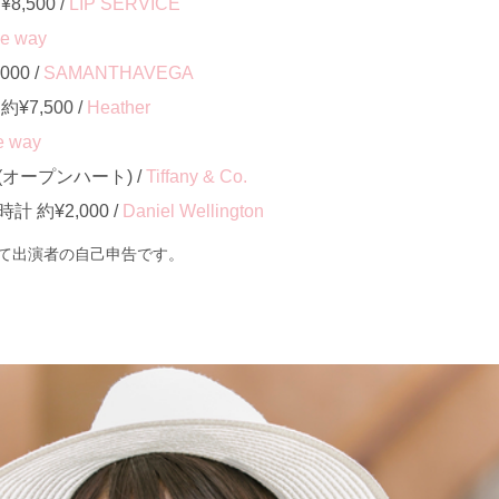
,500 /
LIP SERVICE
e way
00 /
SAMANTHAVEGA
7,500 /
Heather
e way
オープンハート) /
Tiffany & Co.
約¥2,000 /
Daniel Wellington
て出演者の自己申告です。