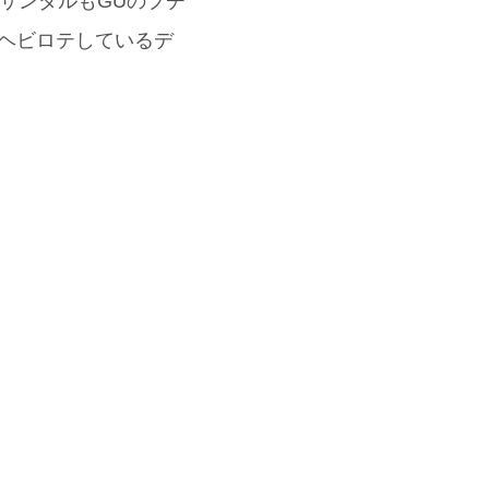
サンダルもGUのプチ
 ヘビロテしているデ