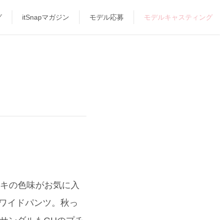
グ
itSnapマガジン
モデル応募
モデルキャスティング
カーキの色味がお気に入
プワイドパンツ。秋っ