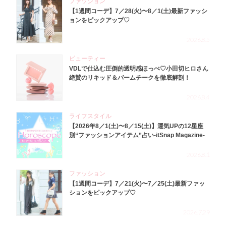
ファッション
【1週間コーデ】7／28(火)〜8／1(土)最新ファッシ
ョンをピックアップ♡
2026.8.5
ビューティー
VDLで仕込む圧倒的透明感ほっぺ♡小田切ヒロさん
絶賛のリキッド＆バームチークを徹底解剖！
2026.8.4
ライフスタイル
【2026年8／1(土)〜8／15(土)】運気UPの12星座
別“ファッションアイテム”占い-itSnap Magazine-
2026.8.1
ファッション
【1週間コーデ】7／21(火)〜7／25(土)最新ファッ
ションをピックアップ♡
2026.7.29