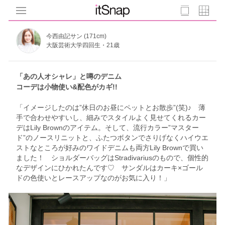
今西由記サン (171cm)
大阪芸術大学四回生・21歳
「あの人オシャレ」と噂のデニム
コーデは小物使い&配色がカギ!!
「イメージしたのは”休日のお昼にペットとお散歩”(笑)♪ 薄
手で合わせやすいし、細みでスタイルよく見せてくれるカー
デはLily Brownのアイテム。そして、流行カラー”マスター
ド”のノースリニットと、ふたつボタンでさりげなくハイウエ
ストなところが好みのワイドデニムも両方Lily Brownで買い
ました！ ショルダーバッグはStradivariusのもので、個性的
なデザインにひかれたんです♡ サンダルはカーキ×ゴール
ドの色使いとレースアップなのがお気に入り！」