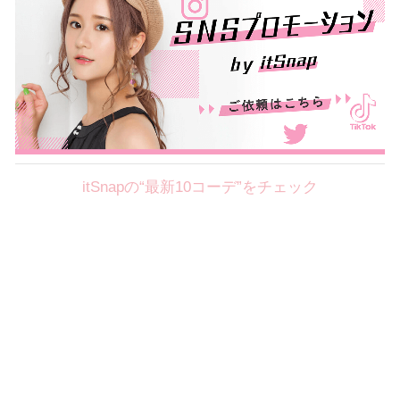
itSnapの“最新10コーデ”をチェック
Theme
8.7
【2026年8月(2／12)】
好印象を約束するミッドサマーの
Fri
旬スタイルに視線集中！ ＠東京
岩永莉子サン (149cm)
青山学院大学二年・20歳