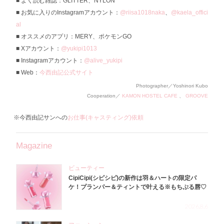
よく読む雑誌：GLITTER、NYLON
お気に入りのInstagramアカウント：
@riisa1018naka
、
@kaela_offici
al
オススメのアプリ：MERY、ポケモンGO
Xアカウント：
@yukipi1013
Instagramアカウント：
@alive_yukipi
Web：
今西由記公式サイト
Photographer／Yoshinori Kubo
Cooperation／
KAMON HOSTEL CAFE
、
GROOVE
※今西由記サンへの
お仕事(キャスティング)依頼
Magazine
ビューティー
CipiCipi(シピシピ)の新作は羽＆ハートの限定パ
ケ！プランパー＆ティントで叶える※もちぷる唇♡
2026.8.6