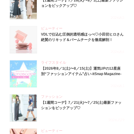
【1週間コーデ】7／28(火)〜8／1(土)最新ファッシ
ョンをピックアップ♡
2026.8.5
ビューティー
VDLで仕込む圧倒的透明感ほっぺ♡小田切ヒロさん
絶賛のリキッド＆バームチークを徹底解剖！
2026.8.4
ライフスタイル
【2026年8／1(土)〜8／15(土)】運気UPの12星座
別“ファッションアイテム”占い-itSnap Magazine-
2026.8.1
ファッション
【1週間コーデ】7／21(火)〜7／25(土)最新ファッ
ションをピックアップ♡
2026.7.29
ビューティー