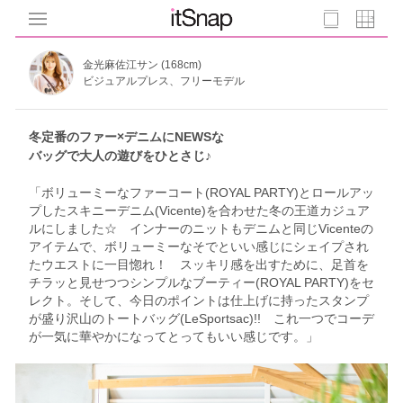
金光麻佐江サン (168cm)
ビジュアルプレス、フリーモデル
冬定番のファー×デニムにNEWSな
バッグで大人の遊びをひとさじ♪
「ボリューミーなファーコート(ROYAL PARTY)とロールアッ
プしたスキニーデニム(Vicente)を合わせた冬の王道カジュア
ルにしました☆ インナーのニットもデニムと同じVicenteの
アイテムで、ボリューミーなそでといい感じにシェイプされ
たウエストに一目惚れ！ スッキリ感を出すために、足首を
チラッと見せつつシンプルなブーティー(ROYAL PARTY)をセ
レクト。そして、今日のポイントは仕上げに持ったスタンプ
が盛り沢山のトートバッグ(LeSportsac)!! これ一つでコーデ
が一気に華やかになってとってもいい感じです。」