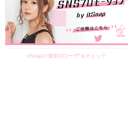
itSnapの“最新10コーデ”をチェック
Theme
8.7
【2026年8月(2／12)】
好印象を約束するミッドサマーの
Fri
旬スタイルに視線集中！ ＠東京
岩永莉子サン (149cm)
青山学院大学二年・20歳