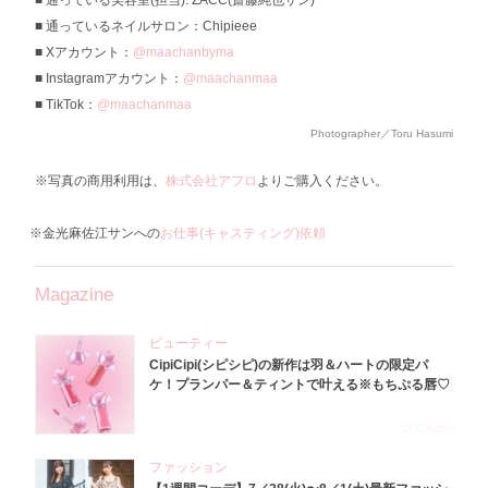
通っている美容室(担当): ZACC(齋藤純也サン)
通っているネイルサロン：Chipieee
Xアカウント：
@maachanbyma
Instagramアカウント：
@maachanmaa
TikTok：
@maachanmaa
Photographer／Toru Hasumi
※写真の商用利用は、
株式会社アフロ
よりご購入ください。
※金光麻佐江サンへの
お仕事(キャスティング)依頼
Magazine
ビューティー
CipiCipi(シピシピ)の新作は羽＆ハートの限定パ
ケ！プランパー＆ティントで叶える※もちぷる唇♡
2026.8.6
ファッション