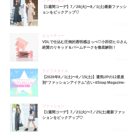
ファッション
【1週間コーデ】7／28(火)〜8／1(土)最新ファッシ
ョンをピックアップ♡
2026.8.5
ビューティー
VDLで仕込む圧倒的透明感ほっぺ♡小田切ヒロさん
絶賛のリキッド＆バームチークを徹底解剖！
2026.8.4
ライフスタイル
【2026年8／1(土)〜8／15(土)】運気UPの12星座
別“ファッションアイテム”占い-itSnap Magazine-
2026.8.1
ファッション
【1週間コーデ】7／21(火)〜7／25(土)最新ファッ
ションをピックアップ♡
2026.7.29