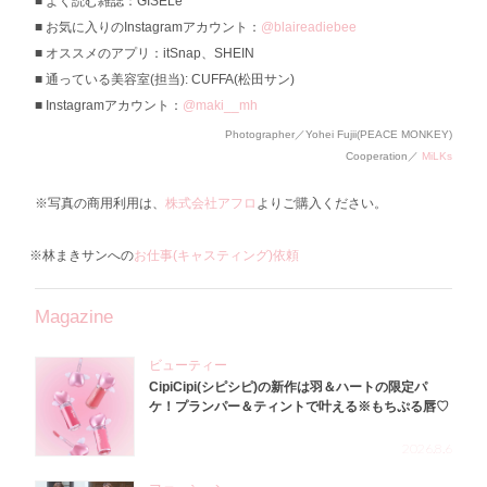
よく読む雑誌：GISELe
お気に入りのInstagramアカウント：
@blaireadiebee
オススメのアプリ：itSnap、SHEIN
通っている美容室(担当): CUFFA(松田サン)
Instagramアカウント：
@maki__mh
Photographer／Yohei Fujii(PEACE MONKEY)
Cooperation／
MiLKs
※写真の商用利用は、
株式会社アフロ
よりご購入ください。
※林まきサンへの
お仕事(キャスティング)依頼
Magazine
ビューティー
CipiCipi(シピシピ)の新作は羽＆ハートの限定パ
ケ！プランパー＆ティントで叶える※もちぷる唇♡
2026.8.6