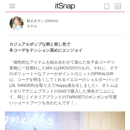
林まきサン (164cm)
モデル
カジュアルポップな柄と差し色で
冬コーデをテンション高めにエンジョイ
「個性的なアイテムを組み合わせて遊んだ女子会コーデ☆
星柄に一目惚れしたMA-1はMOUSSYのもの。それに、そで
のボリューミーなファーがポイントのニット(SPIRALGIR
L)、コーデを明るくしてくれるイエローのショルダーバッグ
(JIL SANDER)を取り入てHappy感を出しました♪ ボトムは
イタリアデニムブランドのGASで購入した薄色デニムにし
て、同じくイタリアブランドのTWINSETのポンポンが可愛
いショートブーツを合わたんです！」