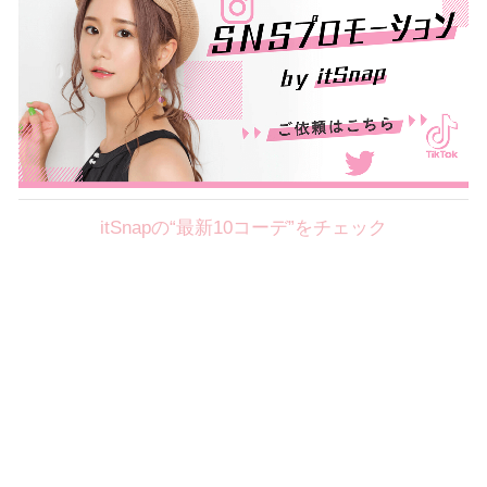
itSnapの“最新10コーデ”をチェック
Theme
8.7
【2026年8月(2／12)】
好印象を約束するミッドサマーの
Fri
旬スタイルに視線集中！ ＠東京
岩永莉子サン (149cm)
青山学院大学二年・20歳